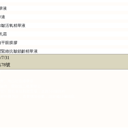
精華液
華液
抗皺除皺活氧精華液
摩乳霜
舒敏撫平眼膜膠
胜肽水潤緊緻抗皺鎖齡精華液
/7/31
78號
程
會、海山社區綠學堂
協會、鶯歌區二橋里辦公
8號）鶯歌車站到老窯場，走路5分鐘路程
、材料費另計，若要增加份數，請於備註欄填寫