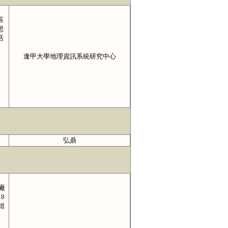
區
想
活
逢甲大學地理資訊系統研究中心
弘鼎
廠
8
錯