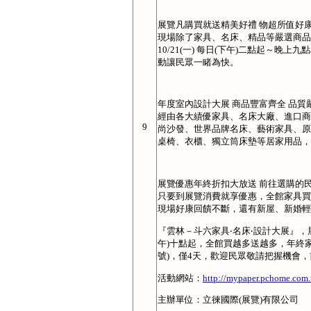
展覽凡購買就送精美好禮 物超所值好
現場除了家具、名床、精品等嚴選商品，
10/21(一) 每日(下午)二點起～
動讓民眾一睹為快。
年度室內設計大展 商品豐富齊全 品質
經由各大績優家具、名床大廠、進口商
9
尚沙發、世界品牌名床、藝術家具、原
桌椅、衣櫃、獨立筒床墊等居家用品，
展覽優惠年終折扣大放送 前往選購的
只要到展覽消費就享優惠，全館家具買
現場好康回饋不斷，還有新屋、新婚輕
『雲林－斗六家具‧名床‧設計大展』，展出
午)十點起，全館買越多送越多，年終
號)，僅4天，歡迎民眾敬請把握機會
活動網站：
http://mypaper.pchome.com
主辦單位：立徠國際(展覽)有限公司