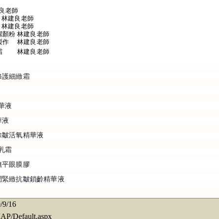
0~14:00	蟑螂藥	林建良老師
7/2(四)  14:20~16:00	天然精油防蚊液	林建良老師
7/9(四)  12:30~14:00	環保酵素的製作	林建良老師
7/9(四)	14:20~16:00	抗皺保濕潔顏粉	林建良老師
7/16(四)	 9:00~9:50	葉脈書籤製作	林建良老師
7/16(四)	10:00~11:40 	涼一夏乳霜	林建良老師
多元修護細緻霜
精華液
華液
抗皺除皺活氧精華液
摩乳霜
舒敏撫平眼膜膠
胜肽水潤緊緻抗皺鎖齡精華液
/9/16
/Default.aspx