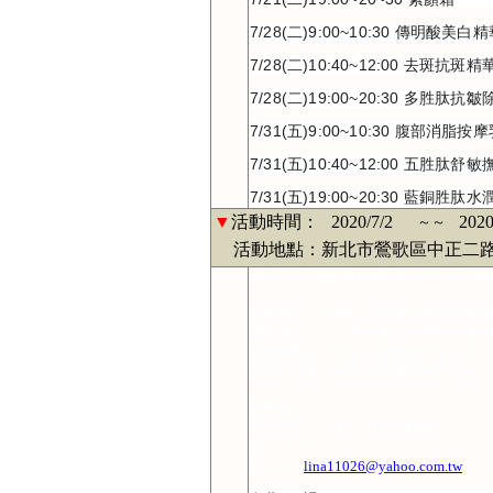
7/28(二)9:00~10:30 傳明酸美白
7/28(二)10:40~12:00 去斑抗斑精
7/28(二)19:00~20:30 多胜肽
7/31(五)9:00~10:30 腹部消脂按
7/31(五)10:40~12:00 五胜肽
7/31(五)19:00~20:30 藍銅
▼
活動時間：
2020/7/2
2020
～～
活動地點：新北市鶯歌區中正二路
海山社區綠學堂 109年度 免費 DIY課
主辦單位：社團法人新北市環境文教協
協辦單位：新北市鶯歌區雙和社區發展
上課地點：老窯場（鶯歌區中正二路7
學費：免費（場地清潔費每堂課20元
聯繫窗口：
洽詢電話：0918-301666 林先生
line ID：lina11026
E-mail：
lina11026@yahoo.com.tw