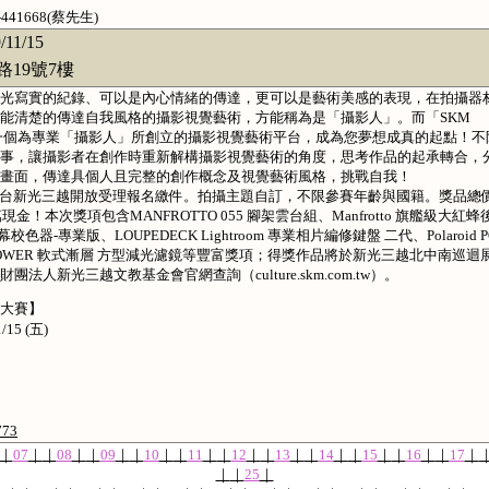
441668(蔡先生)
/11/15
19號7樓
光寫實的紀錄、可以是內心情緒的傳達，更可以是藝術美感的表現，在拍攝器
能清楚的傳達自我風格的攝影視覺藝術，方能稱為是「攝影人」。而「SKM
是一個為專業「攝影人」所創立的攝影視覺藝術平台，成為您夢想成真的起點！不
事，讓攝影者在創作時重新解構攝影視覺藝術的角度，思考作品的起承轉合，
畫面，傳達具個人且完整的創作概念及視覺藝術風格，挑戰自我！
止，全台新光三越開放受理報名繳件。拍攝主題自訂，不限參賽年齡與國籍。獎品總
！本次獎項包含MANFROTTO 055 腳架雲台組、Manfrotto 旗艦級大紅蜂
o 螢幕校色器-專業版、LOUPEDECK Lightroom 專業相片編修鍵盤 二代、Polaroid P
NPOWER 軟式漸層 方型減光濾鏡等豐富獎項；得獎作品將於新光三越北中南巡迴
人新光三越文教基金會官網查詢（culture.skm.com.tw）。
影大賽】
15 (五)
773
｜
07
｜
｜
08
｜
｜
09
｜
｜
10
｜
｜
11
｜
｜
12
｜
｜
13
｜
｜
14
｜
｜
15
｜
｜
16
｜
｜
17
｜
｜
｜
25
｜