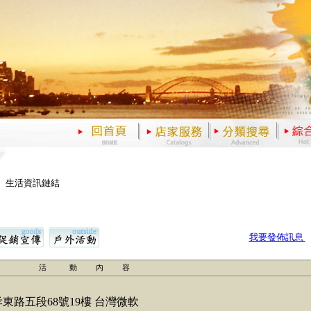
、生活資訊鏈結
我要發佈訊息
活 動 內 容
路五段68號19樓 台灣微軟