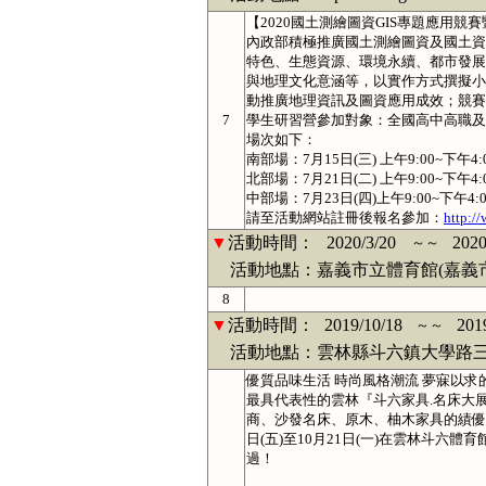
【2020國土測繪圖資GIS專題應用競
內政部積極推廣國土測繪圖資及國土資
特色、生態資源、環境永續、都市發展
與地理文化意涵等，以實作方式撰擬小
動推廣地理資訊及圖資應用成效；競賽
7
學生研習營參加對象：全國高中高職及
場次如下：
南部場：7月15日(三) 上午9:00~下
北部場：7月21日(二) 上午9:00~下
中部場：7月23日(四)上午9:00~下
請至活動網站註冊後報名參加：
http:/
▼
活動時間：
2020/3/20
2020
～～
活動地點：嘉義市立體育館(嘉義市彌
8
▼
活動時間：
2019/10/18
201
～～
活動地點：雲林縣斗六鎮大學路三段
優質品味生活 時尚風格潮流 夢寐以求
最具代表性的雲林『斗六家具.名床大
商、沙發名床、原木、柚木家具的績優
日(五)至10月21日(一)在雲林斗六
過！