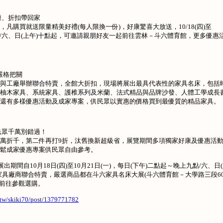
康、折扣帶回家
凡購買就送限量精美好禮(每人限換一份)，好康驚喜大放送，10/18(四)至
晚上九點/六、日(上午)十點起，可邀請親朋好友一起前往雲林－斗六體育館，更多優惠
嚴格把關
與工廠舉辦聯合特賣，全館大折扣，現場將展出最具代表性的家具名床，包括
柚木家具、系統家具、護椎系列及米蘭、法式精品與品牌沙發、人體工學成長
還有多樣優惠活動及成家專案，供民眾以實惠的價格買到最優質的精品家具。
民眾千萬別錯過！
萬折千，第二件再打9折，汰舊換新超級省，展覽期間多項獨家好康及優惠活
鬆成家優惠專案供民眾自由參考。
期間自10月18日(四)至10月21日(一)，每日(下午)二點起～晚上九點/六、日
家具廠商聯合特賣，嚴選商品都在斗六家具名床大展(斗六體育館－大學路三段60
，前往參觀選購。
.tw/skiki70/post/1379771782