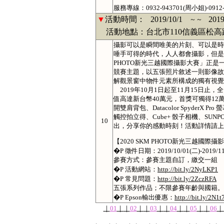
服務專線：0932-943701(周小姐)‧0912-
▼
活動時間：
2019/10/1
2019
～～
活動地點：台北市110信義區松高路
攝
影可以是瞬間唯美的片刻、可以是時
唾手可得的時代，人人都會攝影，但是
PHOTO新光三越國際攝影大賽」正
競賽主題，以五張照片敘述一則影像故
解觀景窗中物件元素所構成的獨有視覺
2019年10月1日起至11月15日
值高達新台幣40萬元，首獎可獨得12萬現金
開雙肩背包、Datacolor SpyderX Pr
觸控拍立得、Cube+ 骰子相機、SU
10
出，分享你的感動時刻！活動詳情請上財團法
【2020 SKM PHOTO新光三越國際攝
�P 徵件日期：2019/10/01(二)-2019/11/
參賽方式：參賽主題自訂，繳交一組
�P 活動網站：
http://bit.ly/2NyLKP1
�P 常見問題：
http://bit.ly/2ZczRFA
五張系列作品；不限參賽年齡與國籍。
�P Epson輸出優惠：
http://bit.ly/2N1t
｜
01
｜
｜
02
｜
｜
03
｜
｜
04
｜
｜
05
｜
｜
06
｜