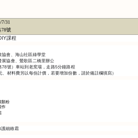
/7/31
78號
DIY課程
教協會、海山社區綠學堂
發展協會、鶯歌區二橋里辦公
78號）車站到老窯場，走路5分鐘路程
0元、材料費另以每份計價，若要增加份數，請於備註欄填寫）
0	抗皺保濕潔顏粉
葉脈書籤製作
乳霜
多元修護細緻霜