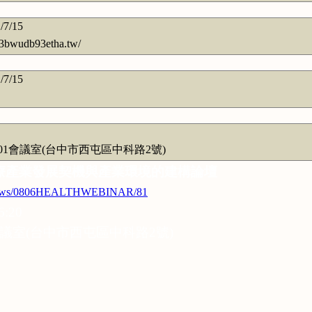
/7/15
wudb93etha.tw/
/7/15
1會議室(台中市西屯區中科路2號)
療產業發展契機與產業環境的建構論壇
tw/News/0806HEALTHWEBINAR/81
6:20
議室
(
台中市西屯區中科路
2
號
)