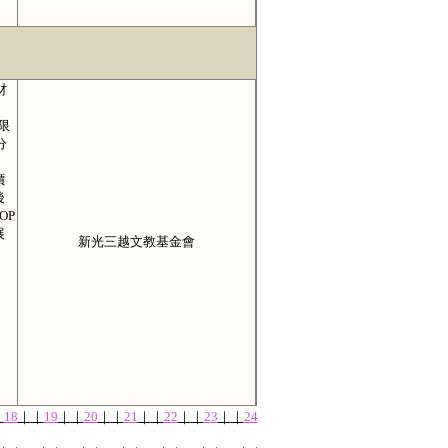
材
限
分
價
後
OP
展
新光三越文教基金會
｜
18
｜
｜
19
｜
｜
20
｜
｜
21
｜
｜
22
｜
｜
23
｜
｜
24