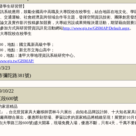
賽暨學生研習營】
訊系統應用，鼓勵全國高中高職及大專院校在校學生，結合地區在地文化、學
、交通運輸、社會經濟及跨領域合作等主題，發揮空間資訊技術、團隊創意發
論文及實作影片投稿參加競賽，大專組另設成果簡報決選活動，期望藉由競賽
參加方式與研習營資訊詳見活動網站
http://www.gis.tw/GISMAP/Default.aspx
。
大專院校在校學生
午4:00，地點：國立鳳新高級中學；
午4:00，地點：新北市立海山高中；
午4:00，地點：逢甲大學地理資訊系統研究中心。
/www.gis.tw/GISMAP/
/3/23
陀路381號)
9/10/22
600號
的家居精品
展』，台北世貿家具大廠移師雲林斗六展出，由知名品牌設計師、十大知名家具
廠商聯合展出，優惠即刻登場、夢寐以求的居家精品將精緻呈現！展覽於10月1
體育館(大學路三段600號)盛大開幕，現場免費入場，優惠不斷，只有4天，千萬不要