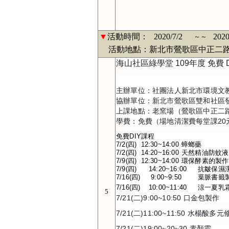
▼
活動時間：
2020/7/2
2020
～～
活動地點：新北市鶯歌區中正二路
海山社區綠學堂 109年度 免費 
主辦單位：社團法人新北市環境文
協辦單位：新北市鶯歌區雙和社區
上課地點：老窯場（鶯歌區中正二路
學費：免費（場地清潔費每堂課2
免費DIY課程
7/2(四)  12:30~14:00	蟑螂藥
7/2(四)  14:20~16:00	天然精油防蚊液
7/9(四)  12:30~14:00	環保酵素的製作
7/9(四)	14:20~16:0
7/16(四)	 9:00~9:50	
7/16(四)	10:00~11:40 	涼一夏
5
7/21(二)9:00~10:50 口金包製作
7/21(二)11:00~11:50 水楊酸
7/21(二)19:00~20~30 素顏霜