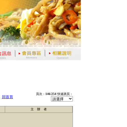
頁次：
146
/
254
快速跳頁：
回首頁
主 辦 者