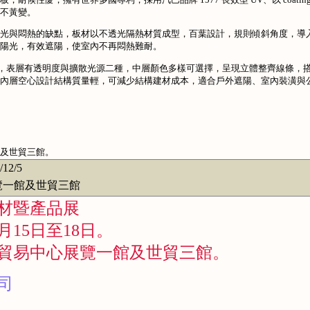
不黃變。
光與悶熱的缺點，板材以不透光隔熱材質成型，百葉設計，規則傾斜角度，導
陽光，有效遮陽，使室內不再悶熱難耐。
強，表層有透明度與擴散光源二種，中層顏色多樣可選擇，呈現立體整齊線條，
內層空心設計結構質量輕，可減少結構建材成本，適合戶外遮陽、室內裝潢與
及世貿三館。
/12/5
一館及世貿三館
建材暨產品展
月15日至18日。
貿易中心展覽一館及世貿三館。
司