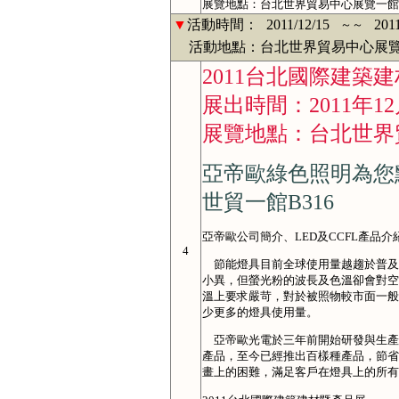
展覽地點：台北世界貿易中心展覽一館
▼
活動時間：
2011/12/15
201
～～
活動地點：台北世界貿易中心展覽
2011台北國際建築
展出時間：2011年12
展覽地點：台北世界
亞帝歐綠色照明為您
世貿一館B316
亞帝歐公司簡介、LED及CCFL產品介
4
節能燈具目前全球使用量越趨於普及，
小異，但螢光粉的波長及色溫卻會對空
溫上要求嚴苛，對於被照物較市面一般
少更多的燈具使用量。
亞帝歐光電於三年前開始研發與生產LED
產品，至今已經推出百樣種產品，節省
畫上的困難，滿足客戶在燈具上的所有