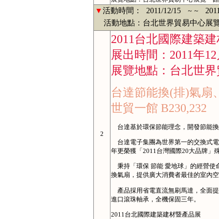
▼
活動時間：
2011/12/15
201
～～
活動地點：台北世界貿易中心展覽
2011台北國際建築
展出時間：2011年12
展覽地點：台北世界
台達節能換(排)氣
世貿一館 B230,232
台達基於環保節能理念，開發節能換
2
台達電子集團為世界第一的交換式電源
年更榮獲「2011台灣國際20大品牌」
秉持「環保 節能 愛地球」的經營使
換氣扇，提供廣大消費者最佳的室內空
產品採用省電直流無刷馬達，全面提
進口滾珠軸承，全機保固三年。
2011台北國際建築建材暨產品展