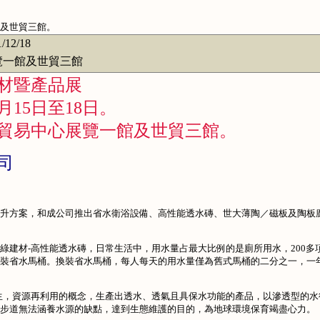
及世貿三館。
1/12/18
一館及世貿三館
建材暨產品展
月15日至18日。
貿易中心展覽一館及世貿三館。
司
升方案，和成公司推出省水衛浴設備、高性能透水磚、世大薄陶／磁板及陶板
建材-高性能透水磚，日常生活中，用水量占最大比例的是廁所用水，200多
裝省水馬桶。換裝省水馬桶，每人每天的用水量僅為舊式馬桶的二分之一，一
生，資源再利用的概念，生產出透水、透氣且具保水功能的產品，以滲透型的水
步道無法涵養水源的缺點，達到生態維護的目的，為地球環境保育竭盡心力。