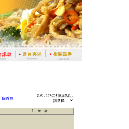
頁次：
167
/
254
快速跳頁：
回首頁
主 辦 者