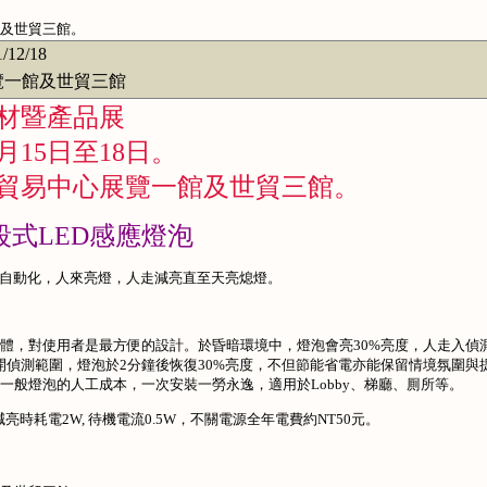
及世貿三館。
1/12/18
一館及世貿三館
建材暨產品展
月15日至18日。
貿易中心展覽一館及世貿三館。
段式LED感應燈泡
照明自動化，人來亮燈，人走減亮直至天亮熄燈。
體，對使用者是最方便的設計。於昏暗環境中，燈泡會亮30%亮度，人走入偵
開偵測範圍，燈泡於2分鐘後恢復30%亮度，不但節能省電亦能保留情境氛圍與
一般燈泡的人工成本，一次安裝一勞永逸，適用於Lobby、梯廳、厠所等。
 減亮時耗電2W, 待機電流0.5W，不關電源全年電費約NT50元。