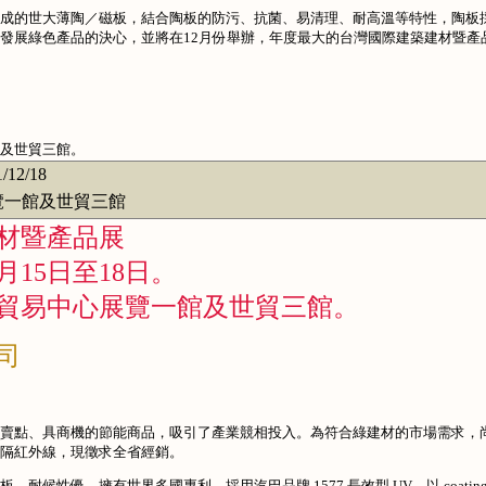
成的世大薄陶／磁板，結合陶板的防污、抗菌、易清理、耐高溫等特性，陶板
發展綠色產品的決心，並將在12月份舉辦，年度最大的台灣國際建築建材暨產
及世貿三館。
1/12/18
一館及世貿三館
建材暨產品展
月15日至18日。
貿易中心展覽一館及世貿三館。
司
賣點、具商機的節能商品，吸引了產業競相投入。為符合綠建材的市場需求，
隔紅外線，現徵求全省經銷。
候性優，擁有世界多國專利，採用汽巴品牌 1577 長效型 UV、以 coatin