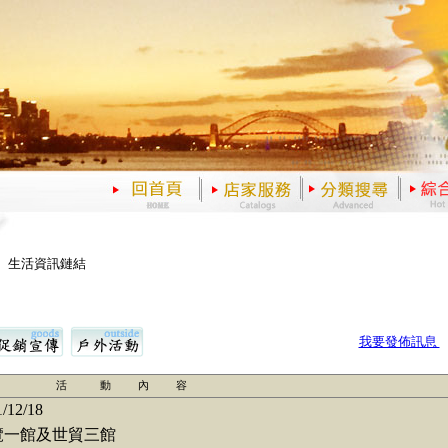
、生活資訊鏈結
我要發佈訊息
活 動 內 容
1/12/18
一館及世貿三館