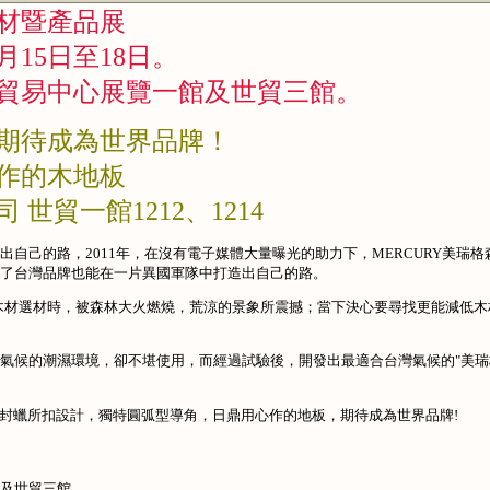
建材暨產品展
月15日至18日。
貿易中心展覽一館及世貿三館。
期待成為世界品牌！
作的木地板
世貿一館1212、1214
自己的路，2011年，在沒有電子媒體大量曝光的助力下，MERCURY美瑞格
了台灣品牌也能在一片異國軍隊中打造出自己的路。
木材選材時，被森林大火燃燒，荒涼的景象所震撼；當下決心要尋找更能減低木
氣候的潮濕環境，卻不堪使用，而經過試驗後，開發出最適合台灣氣候的"美瑞
熱封蠟所扣設計，獨特圓弧型導角，日鼎用心作的地板，期待成為世界品牌!
及世貿三館。