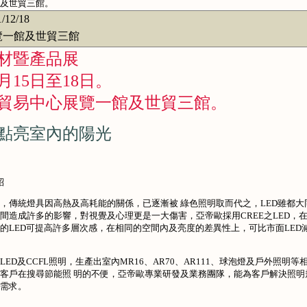
及世貿三館。
1/12/18
一館及世貿三館
建材暨產品展
月15日至18日。
貿易中心展覽一館及世貿三館。
點亮室內的陽光
紹
傳統燈具因高熱及高耗能的關係，已逐漸被 綠色照明取而代之，LED雖都大
間造成許多的影響，對視覺及心理更是一大傷害，亞帝歐採用CREE之LED，
的LED可提高許多層次感，在相同的空間內及亮度的差異性上，可比市面LED
及CCFL照明，生產出室內MR16、AR70、AR111、球泡燈及戶外照明等
客戶在搜尋節能照 明的不便，亞帝歐專業研發及業務團隊，能為客戶解決照明
需求。