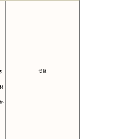
博聲
森
材
格