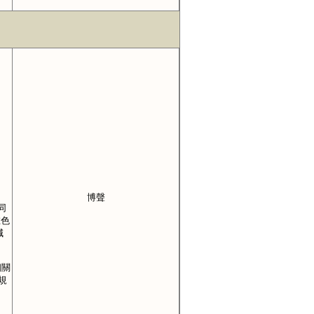
博聲
同
在色
減
相關
規