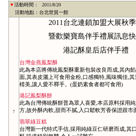
▼
活動時間：
2011/8/20
活動地點：台北世貿一館
2011台北連鎖加盟大展秋季
暨歡樂寶島伴手禮展訊息快
港記酥皇后店伴手禮
台灣金燕鳯梨酥
此為本店將傳統鳯梨酥重新包裝改良而成,其內
面,其表皮灑上可食用金粉,口感獨特,風味獨佳,
棈美,讓人愛不釋手。(蛋奶素食者都可食用)
港記鳯梨酥餅
此為台灣傳統酥餅普為眾人喜愛,本店原料採用純
方,故外酥內軟,甜而不膩,入口鬆軟芳香保證跟
7
翡翠綠豆糕
台灣新一代特式手信,採用純綠豆仁研磨而成,其