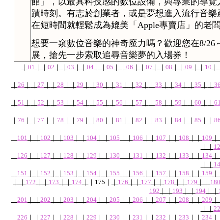
館」，以最具科技感的數位設備，與專業的導覽
蹟時刻。有志於創業者，或是夢想進入流行音樂
在短時間就輕鬆成為媲美「Apple專賣店」的老
想要一窺數位音樂的神奇魔力嗎？歡迎您在8/26～
展，搶先一步索取追尋音樂夢的入場券！
｜
01
｜
｜
02
｜
｜
03
｜
｜
04
｜
｜
05
｜
｜
06
｜
｜
07
｜
｜
08
｜
｜
09
｜
｜
10
｜
｜
26
｜
｜
27
｜
｜
28
｜
｜
29
｜
｜
30
｜
｜
31
｜
｜
32
｜
｜
33
｜
｜
34
｜
｜
35
｜
｜
3
｜
51
｜
｜
52
｜
｜
53
｜
｜
54
｜
｜
55
｜
｜
56
｜
｜
57
｜
｜
58
｜
｜
59
｜
｜
60
｜
｜
6
｜
76
｜
｜
77
｜
｜
78
｜
｜
79
｜
｜
80
｜
｜
81
｜
｜
82
｜
｜
83
｜
｜
84
｜
｜
85
｜
｜
8
｜
101
｜
｜
102
｜
｜
103
｜
｜
104
｜
｜
105
｜
｜
106
｜
｜
107
｜
｜
108
｜
｜
109
｜
｜
｜
1
｜
126
｜
｜
127
｜
｜
128
｜
｜
129
｜
｜
130
｜
｜
131
｜
｜
132
｜
｜
133
｜
｜
134
｜
｜
｜
1
｜
151
｜
｜
152
｜
｜
153
｜
｜
154
｜
｜
155
｜
｜
156
｜
｜
157
｜
｜
158
｜
｜
159
｜
｜
｜
172
｜
｜
173
｜
｜
174
｜
｜
175
｜
｜
176
｜
｜
177
｜
｜
178
｜
｜
179
｜
｜
18
192
｜
｜
193
｜
｜
194
｜
｜
｜
201
｜
｜
202
｜
｜
203
｜
｜
204
｜
｜
205
｜
｜
206
｜
｜
207
｜
｜
208
｜
｜
209
｜
｜
｜
2
｜
226
｜
｜
227
｜
｜
228
｜
｜
229
｜
｜
230
｜
｜
231
｜
｜
232
｜
｜
233
｜
｜
234
｜