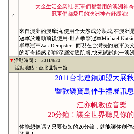
大金生活企業社-冠軍們都愛用的澳洲神奇
冠軍們都愛用的澳洲神奇舒緩油!
9
來自澳洲的澳摩油,使用全天然成分製成,在澳洲
冠軍於運動前後使用-世界拳擊冠軍Michael Katsidis
單車冠軍Zak Dempster...而現在台灣長跑
的新奇觸感,卻能深層滲透肌膚,快來試試此一澳洲
▼
活動時間：
2011/8/20
活動地點：台北世貿一館
2011台北連鎖加盟大展秋
暨歡樂寶島伴手禮展訊息
江亦帆數位音樂
20分鐘！讓全世界聽見你的
你能想像嗎？只要短短的20分鐘，就能讓你創
聽見！