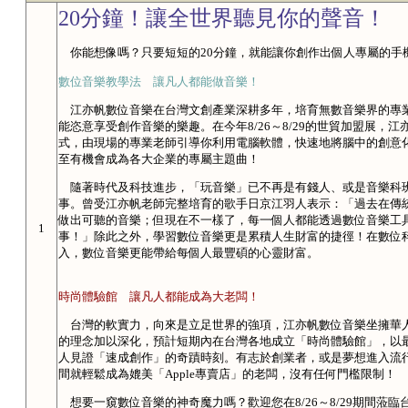
20分鐘！讓全世界聽見你的聲音！
你能想像嗎？只要短短的20分鐘，就能讓你創作出個人專屬的手
數位音樂教學法 讓凡人都能做音樂！
江亦帆數位音樂在台灣文創產業深耕多年，培育無數音樂界的專業
能恣意享受創作音樂的樂趣。在今年8/26～8/29的世貿加盟展，
式，由現場的專業老師引導你利用電腦軟體，快速地將腦中的創意
至有機會成為各大企業的專屬主題曲！
隨著時代及科技進步，「玩音樂」已不再是有錢人、或是音樂科
事。曾受江亦帆老師完整培育的歌手日京江羽人表示：「過去在傳統
做出可聽的音樂；但現在不一樣了，每一個人都能透過數位音樂工
1
事！」除此之外，學習數位音樂更是累積人生財富的捷徑！在數位
入，數位音樂更能帶給每個人最豐碩的心靈財富。
時尚體驗館 讓凡人都能成為大老闆！
台灣的軟實力，向來是立足世界的強項，江亦帆數位音樂坐擁華
的理念加以深化，預計短期內在台灣各地成立「時尚體驗館」，以
人見證「速成創作」的奇蹟時刻。有志於創業者，或是夢想進入流
間就輕鬆成為媲美「Apple專賣店」的老闆，沒有任何門檻限制！
想要一窺數位音樂的神奇魔力嗎？歡迎您在8/26～8/29期間蒞