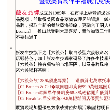
暨歡樂寶島伴手禮展訊息快
飯友品牌
成立於1985年，在市場上經營超過
品獎項，並取得美國食品藥物管理局的認證，飯友集團更
品牌，採取全新的餐飲藍海策略，更融合了國人
Brunch】一推出就受到大眾喜愛，開放加盟三年
不要錯過了！
6
飯友生技旗下之【六羨茶】取自茶聖六羨歌命名
店觀特色，加上飯友生技獨家研發了許多生技產
【六羨茶】擁有獨特的市場區隔，以及品牌風格
來六羨喝杯茶喔！
【六羨茶飲128萬優惠專案】 送價質七萬摩托
【02 Brunch & Caf�歐圖咖啡廚房99.9
【02 Brunch歐圖早午餐廚房68.8萬輕鬆開店
【02 Breakfast早安歐兔39.8萬輕鬆開店優質
展覽現場加盟優惠方案或攤位熱場活動(請標明日