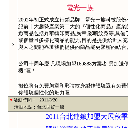
電光一族
2002年初正式成立行銷品牌－電光一族科技股
紀前十大趨勢產業第二大的『個性化商品』產業
緻商品包括昇華轉印商品,胸章,彩噴紋身等,具
或個量且多樣化商品的能力,目的是提供給世人
5
與人之間能靠著我們提供的商品能更緊密的結合
公司十周年慶 凡現場加盟169888方案者 另加送價
機”喔！
攤位將有免費胸章和彩噴紋身製作體驗還有免費
你體驗個性化的魅力喔
▼
活動時間：
2011/8/20
活動地點：台北世貿一館
2011台北連鎖加盟大展秋