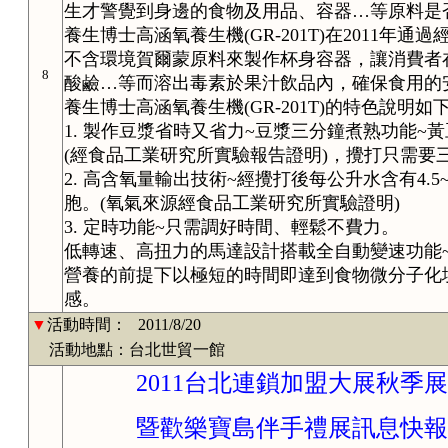
生才警覺到身邊的食物及用品、容器…等原料是
養生博士高涵氧養生機(GR-201T)在2011年
不含環境賀爾蒙原料來製作杯身容器，讓消費者
8
酸鹼…等而溶出毒素於果汁飲品內，確保食用的
養生博士高涵氧養生機(GR-201T)的特色說明如下
1. 製作豆漿省時又省力~豆漿三分鐘煮熟功能
(經食品工業研究所實驗報告證明)，攪打只需要
2. 高含氧量輸出技術~經攪打後每公升水含有4.
胞。(氧氣來源經食品工業研究所實驗證明)
3. 定時功能~只需調好時間、輕鬆不費力。
低轉速、高扭力的馬達設計搭載全自動變速功能
營養的前提下以極短的時間即達到食物微分子化
感。
▼
活動時間：
2011/8/20
活動地點：台北世貿一館
2011台北連鎖加盟大展秋季展
暨歡樂寶島伴手禮展訊息快報