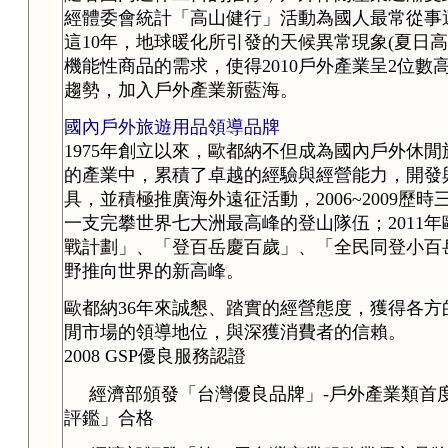
經體委會統計「高山健行」活動為國人最常從事運動的
這10年，地球暖化所引發的天候異常現象(夏日
機能性商品的需求，使得2010戶外產業呈2位數
趨勢，加入戶外產業新藍海。
國內戶外旅遊用品領導品牌
1975年創立以來，歐都納不但成為國內戶外休
的產業中，累積了卓越的經驗與經營能力，開發
具，並積極推廣海外遠征活動，2006~2009
一支完攀世界七大洲最高峰的登山隊伍；2011年
戰計劃」、「登百岳慶百歲」、「全民同登小百
野推向世界的新高峰。
歐都納36年來誠懇、踏實的經營態度，獲得各
閒市場的領導地位，與深獲消費者的信賴。
2008 GSP優良服務認證
經濟部頒發「台灣優良品牌」-戶外產業類首
評鑑」合格