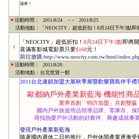
場券！
▼
活動時間：
2011/8/24
2011/8/25
～～
活動地點：「NEOCITY」超低折扣！8月24日下午3點即
「NEOCITY」超低折扣！
8月24日下午3點
即將
2
喜滿客影城電影票只要
$168
元！
前往搶購:http://www.neocity.com.tw/html/index.ph
▼
活動時間：
2011/8/20
活動地點：台北世貿一館
2011台北連鎖加盟大展秋季展暨歡樂寶島伴手
歐都納戶外產業新藍海 機能性商
業界首創「特許加盟」共創雙贏
國內戶外旅遊用品領導品牌、零庫存、保
尋找熱愛戶外活動的好夥伴、興趣成就事業
發現戶外產業新藍海
隨著國內週休二日的推行，戶外休閒產業逐漸受