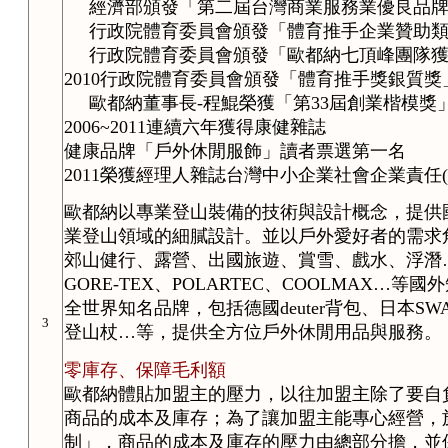
經濟部頒發「第二屆台灣商業服務業優良品牌
行政院體育委員會頒發「體育推手企業贊助類
行政院體育委員會頒發「歐都納七頂峰團隊獲
2010行政院體育委員會頒發「體育推手獎銀質獎
歐都納董事長-程鯤榮獲「第33屆創業楷模獎
2006~2011連續六年獲得康健雜誌
健康品牌「戶外休閒服飾」讀者票選第一名
2011榮獲經理人雜誌台灣中小企業社會企業責任(
歐都納以專業登山裝備的技術與設計概念，提供
業登山領域的細膩設計。並以戶外愛好者的需求
郊山健行、露營、出國旅遊、賞雪、戲水、浮潛
GORE-TEX、POLARTEC、COOLMAX
全世界知名品牌，包括德國deuter背包、日本SW
3
登山杖…等，提供全方位戶外休閒用品與服務。
零庫存、保障毛利額
歐都納體貼加盟主的壓力，以往加盟主除了要自
商品的成本及庫存；為了讓加盟主能專心經營，於
制」，商品的成本及庫存的壓力由總部分擔，並