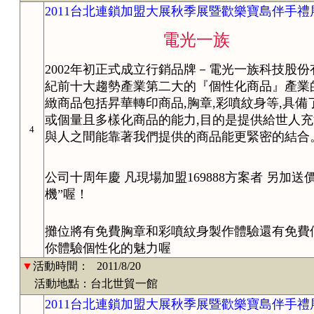
2011台北連鎖加盟大展秋季展暨歡樂寶島伴手
電光一族
2002年初正式成立行銷品牌－電光一族科技股
紀前十大趨勢產業第二大的『個性化商品』產業
緻商品包括昇華轉印商品,胸章,彩噴紋身等,具
或個量且多樣化商品的能力,目的是提供給世人
4
與人之間能靠著我們提供的商品能更緊密的結合
公司十周年慶 凡現場加盟169888方案者 另加送價
機”喔！
攤位將有免費胸章和彩噴紋身製作體驗還有免費
你體驗個性化的魅力喔
▼
活動時間：
2011/8/20
活動地點：台北世貿一館
2011台北連鎖加盟大展秋季展暨歡樂寶島伴手