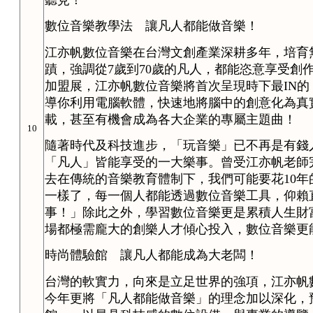
數位音樂教學法 讓凡人都能做音樂！
江亦帆數位音樂在台灣文創產業深耕多年，培育
蹟，強調從7歲到70歲的凡人，都能恣意享受創作音
加盟展，江亦帆數位音樂將首次呈現時下最IN
導你利用電腦軟體，快速地將腦中的創意化為真
載，甚至有機會成為各大企業的專屬主題曲！
10
隨著時代及科技進步，「玩音樂」已不再是有錢
「凡人」皆能享受的一大樂事。曾受江亦帆老師
去在傳統的音樂教育體制下，我們可能要花10
一樣了，每一個人都能透過數位音樂工具，仰賴
事！」除此之外，學習數位音樂更是累積人生財
場都極需龐大的創樂人才傾心投入，數位音樂更
時尚體驗館 讓凡人都能成為大老闆！
台灣的軟實力，向來是立足世界的強項，江亦帆
今年更將「凡人都能做音樂」的理念加以深化，