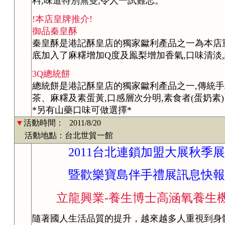
料,味道特別無雙,令人一試難忘。
!本店皇牌推介!
御品秦皇酥
秦皇酥是港記酥皇店的獨家䥲利產品之一為本店
底加入了麻糬增加Q度及鳯梨增加香氣,口味清淡
3Q總統餅
總統餅是港記酥皇店的獨家䥲利產品之一,傳統手
茶、麻糬及素蛋黃,口感層次分明,素食者(蛋奶素
*另有山藥口味可做選擇*
▼
活動時間：
2011/8/20
活動地點：台北世貿一館
2011台北連鎖加盟大展秋季展
暨歡樂寶島伴手禮展訊息快報
立龍興業-養生博士高涵氧養生
隨著國人生活品質的提升，越來越多人重視到身