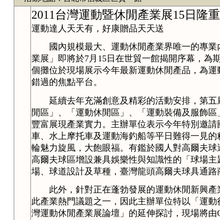
2011台灣運動暨休閒產業展15日隆
運動達人天天有，好康贈品天天送
國內規模最大、運動休閒產業界唯一的專業內銷
業展」即將於7月15日在世貿一館揭開序幕，為期
個攤位於現場展示今年最新運動休閒產品，為運
錯過的焦點平台。
延續去年充滿創意及精彩的活動安排，第五屆
閒區」、「運動休閒區」、「運動裝備及服飾區
豐富展現產業實力。主辦單位表示今年特別邀請
車、水上摩托車及運動海釣船等平日難得一見的
輪魅力旋風，大飽眼福。有鑑於國人對高爾夫球
高爾夫球區增設兼具娛樂性與知識性的「球場主
場、球道設計及草種，臺灣龍頭高爾夫球具通路
此外，針對正在蓬勃發展的運動休閒新興產業
此產業熱門議題之一，因此主辦單位特以「運動行
灣運動休閒產業展論壇」的延伸探討，現場將由On