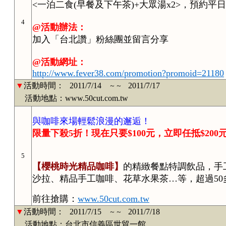
<一泊二食(早餐及下午茶)+大眾湯x2>，預約平
4
@活動辦法：
加入「
台北
讚」粉絲團並留言
分享
@活動網址：
http://www.fever38.com/promotion?promoid=21180
▼
活動時間：
2011/7/14
2011/7/17
～～
活動地點：www.50cut.com.tw
與
咖啡
來場輕鬆浪漫的邂逅！
限量下殺5折！現在只要$100元，立即任抵$200
5
【櫻桃時光精品咖啡】
的精緻餐點特調飲品，手
沙拉、精品手工咖啡、花草水果茶…等，超過5
前往搶購：
www.50cut.com.tw
▼
活動時間：
2011/7/15
2011/7/18
～～
活動地點：台北市信義區世貿一館