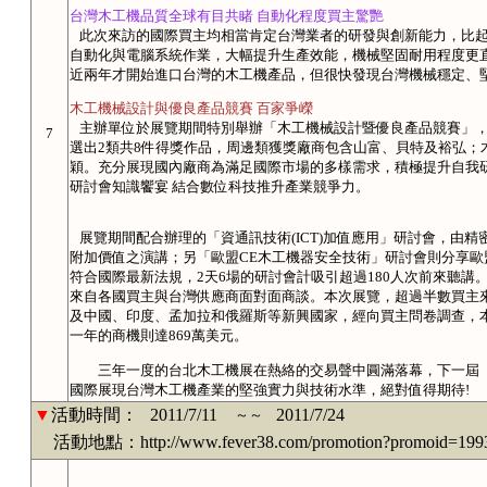
台灣木工機品質全球有目共睹 自動化程度買主驚艷
此次來訪的國際買主均相當肯定台灣業者的研發與創新能力，比起
自動化與電腦系統作業，大幅提升生產效能，機械堅固耐用程度更
近兩年才開始進口台灣的木工機產品，但很快發現台灣機械穩定、
木工機械設計與優良產品競賽 百家爭嶸
主辦單位於展覽期間特別舉辦「木工機械設計暨優良產品競賽」，共
7
選出2類共8件得獎作品，周邊類獲獎廠商包含山富、貝特及裕弘；
穎。充分展現國內廠商為滿足國際市場的多樣需求，積極提升自我
研討會知識饗宴 結合數位科技推升產業競爭力。
展覽期間配合辦理的「資通訊技術(ICT)加值應用」研討會，由精
附加價值之演講；另「歐盟CE木工機器安全技術」研討會則分享歐
符合國際最新法規，2天6場的研討會計吸引超過180人次前來聽講
來自各國買主與台灣供應商面對面商談。本次展覽，超過半數買主
及中國、印度、孟加拉和俄羅斯等新興國家，經向買主問卷調查，本展
一年的商機則達869萬美元。
三年一度的台北木工機展在熱絡的交易聲中圓滿落幕，下一屆「台
國際展現台灣木工機產業的堅強實力與技術水準，絕對值得期待!
▼
活動時間：
2011/7/11
2011/7/24
～～
活動地點：http://www.fever38.com/promotion?promoid=199