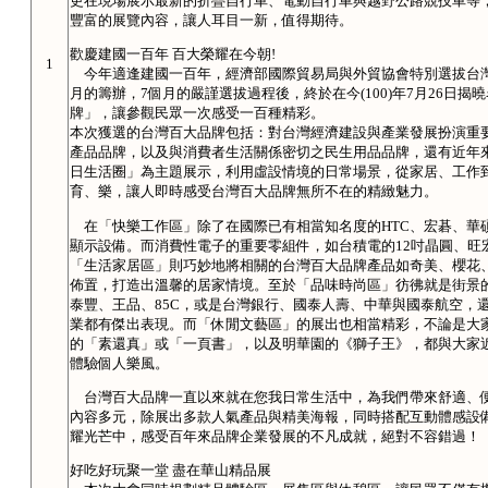
更在現場展示最新的折疊自行車、電動自行車與越野公路競技車等
豐富的展覽內容，讓人耳目一新，值得期待。
歡慶建國一百年 百大榮耀在今朝!
1
今年適逢建國一百年，經濟部國際貿易局與外貿協會特別選拔台灣最
月的籌辦，7個月的嚴謹選拔過程後，終於在今(100)年7月26日
牌」，讓參觀民眾一次感受一百種精彩。
本次獲選的台灣百大品牌包括：對台灣經濟建設與產業發展扮演重
產品品牌，以及與消費者生活關係密切之民生用品品牌，還有近年
日生活圈」為主題展示，利用虛設情境的日常場景，從家居、工作
育、樂，讓人即時感受台灣百大品牌無所不在的精緻魅力。
在「快樂工作區」除了在國際已有相當知名度的HTC、宏碁、華
顯示設備。而消費性電子的重要零組件，如台積電的12吋晶圓、旺
「生活家居區」則巧妙地將相關的台灣百大品牌產品如奇美、櫻花
佈置，打造出溫馨的居家情境。至於「品味時尚區」彷彿就是街景的縮
泰豐、王品、85C，或是台灣銀行、國泰人壽、中華與國泰航空，
業都有傑出表現。而「休閒文藝區」的展出也相當精彩，不論是大
的「素還真」或「一頁書」，以及明華園的《獅子王》，都與大家近
體驗個人樂風。
台灣百大品牌一直以來就在您我日常生活中，為我們帶來舒適、
內容多元，除展出多款人氣產品與精美海報，同時搭配互動體感設
耀光芒中，感受百年來品牌企業發展的不凡成就，絕對不容錯過！
好吃好玩聚一堂 盡在華山精品展