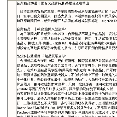
台灣精品20週年暨百大品牌特展 榮耀璀璨在華山
經濟部國際貿易局主辦，中華民國對外貿易發展協會執行的「台灣精
日，假華山藝文園區東二館盛大展出，本活動目的在於導引民眾穿梭
時呼應建國百年，感受台灣百大品牌的卓越成就與感動，super20 T
台灣精品二十載 繼往開來登巔峰!
為了讓國內民眾感受20年以來，台灣精品不斷提升的品質、設計與
產業轉型過程，展覽活動針對台灣優質產業，包括：生活家電(共展出3
產品)、機械工具(共展出7家廠商15件產品)與資通訊(共展出7家廠
感設備的互動與產業形象海報的展出，引領民眾回溯台灣精品重要
酷炫科技受矚目 卓越品質耀全球!
台灣精品迄今辦理19屆，經由經濟部、國際貿易局及外貿協會等單
質良品，成功帶領台灣企業走出台灣，邁向世界舞台。同時更贏得
光」。在第19屆精品展示區中(共展出70家廠商107件產品)，民
如：華寶通訊的陪伴型娛樂機器人，不僅能創造上百種生動逗趣的
少子化社會、學齡前孩童最佳互動學習的玩伴；天瀚科技推出的全
片及照片，更可輕鬆製作3D影片，只要一按錄影鍵，便可輕輕鬆鬆
youtube等視訊平台跟好朋友分享，讓生活的記錄從平面走向立
自遊實輕量型折疊電動代步車在外型設計上具備最新流行的時尚元素
更可以手提。最令人讚嘆的是本車為全球第一台通過國際航空運輸
行，上飛機更是也不成問題，步行不便的朋友及長者，生活活動空間範
Boxee Box則為功能強力的智慧電視多媒器播放中心，不需透過
Facebook或推特等社群網路與您的朋友分享您喜愛影片或照片