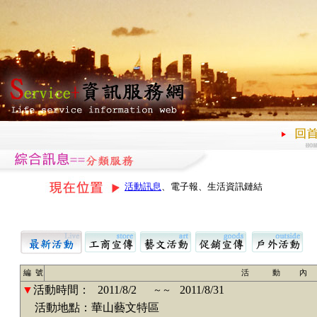
活動訊息
、電子報、生活資訊鏈結
編 號
活 動 內
▼
活動時間：
2011/8/2
2011/8/31
～～
活動地點：華山藝文特區