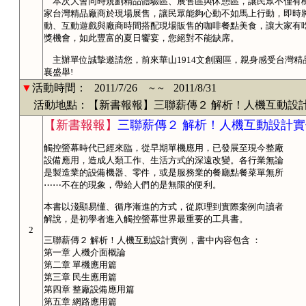
本次大會同時規劃精品體驗區、展售區與休憩區，讓民眾不僅有
家台灣精品廠商於現場展售，讓民眾能夠心動不如馬上行動，即時
動、互動遊戲與廠商時間搭配現場販售的咖啡餐點美食，讓大家有
獎機會，如此豐富的夏日饗宴，您絕對不能缺席。
主辦單位誠摯邀請您，前來華山1914文創園區，親身感受台灣精
襄盛舉!
▼
活動時間：
2011/7/26
2011/8/31
～～
活動地點：【新書報報】三聯薪傳２ 解析！人機互動設
【新書報報】
三聯薪傳２ 解析！人機互動設計實
觸控螢幕時代已經來臨，從早期單機應用，已發展至現今整廠
設備應用，造成人類工作、生活方式的深遠改變。各行業無論
是製造業的設備機器、零件，或是服務業的餐廳點餐菜單無所
⋯⋯不在的現象，帶給人們的是無限的便利。
本書以淺顯易懂、循序漸進的方式，從原理到實際案例向讀者
解說，是初學者進入觸控螢幕世界最重要的工具書。
2
三聯薪傳２ 解析！人機互動設計實例，書中內容包含 ：
第一章 人機介面概論
第二章 單機應用篇
第三章 民生應用篇
第四章 整廠設備應用篇
第五章 網路應用篇