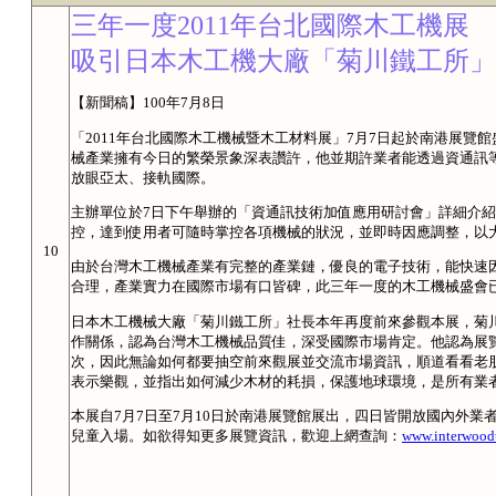
三年一度2011年台北國際木工機展
吸引日本木工機大廠「菊川鐵工所」
【新聞稿】100年7月8日
「2011年台北國際木工機械暨木工材料展」7月7日起於南港展覽
械產業擁有今日的繁榮景象深表讚許，他並期許業者能透過資通訊
放眼亞太、接軌國際。
主辦單位於7日下午舉辦的「資通訊技術加值應用研討會」詳細介紹
控，達到使用者可隨時掌控各項機械的狀況，並即時因應調整，以
10
由於台灣木工機械產業有完整的產業鏈，優良的電子技術，能快速
合理，產業實力在國際市場有口皆碑，此三年一度的木工機械盛會
日本木工機械大廠「菊川鐵工所」社長本年再度前來參觀本展，菊
作關係，認為台灣木工機械品質佳，深受國際市場肯定。他認為展
次，因此無論如何都要抽空前來觀展並交流市場資訊，順道看看老
表示樂觀，並指出如何減少木材的耗損，保護地球環境，是所有業
本展自7月7日至7月10日於南港展覽館展出，四日皆開放國內外業者
兒童入場。如欲得知更多展覽資訊，歡迎上網查詢：
www.interwoodt