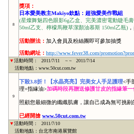
獎項：
日本愛美教主Makiyo欽點：超強愛美作戰組
(星燦舞魅四色眼影6g乙盒、完美濃密電動睫毛膏10ml
8
50ml乙支、檸檬馬鞭草潔顏油慕斯 150ml乙瓶)
，
活動辦法：
加入會員及粉絲團即可參加抽獎
活動網址：
http://www.fever38.com/promotion?pr
▼
活動時間：
2011/7/11
2011/7/14
～～
活動地點：www.50cut.com.tw
下殺3.8折！【水晶亮亮】完美女人​手足護理
<手
理+​指緣油>
加碼時段再贈送修護甘皮的指緣筆一
9
照顧您最​細微的纖纖肌膚，讓自己成為無可挑剔
已經開搶
www.50cut.com.tw
▼
活動時間：
2011/7/10
活動地點：台北市南港展覽館