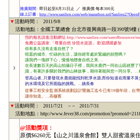
推廣期間 :
即日起至8月31日止 ／ 推廣價:每本300元
線上訂書 :
http://www.sanlien.com/web/marathon.nsf/Sanlien2?Open
▼
活動時間：
2011/9/8
活動地點：全國工業總會 台北市復興南路一段390號9樓 
預約報名請進活動網址:http://www.sanlien.com/waterResources/ind
免費公益講座:「尊重自然 珍惜水資源」 歡迎踴躍參加
你有多久沒有走進自然了？
喧囂的城市、忙碌的生活，讓你經常處於緊繃的狀態嗎？
讓我們一塊靜下心，慢慢地體會自然之美….
在長達數百天的高山拍攝日子裡，我與水鹿們一同在山區經歷了
3
識，有著許多關於我們的山林故事，期待著能與您一同分享。…
登高山者
, 只要發現水鹿就能找到乾淨水源,而你知道在雨量不算
的水環境及它所面臨的挑戰。…姚長春
從事工程安全監測系統規劃設計暨施工迄今已有
19個年頭，台
讓你知道。…高穆賓
▼
活動時間：
2011/7/21
2011/7/31
～～
活動地點：http://www.fever38.com/promotion?promoid=211
@活動獎項：
原價$6260元【山之川溫泉會館】雙人甜蜜溫泉