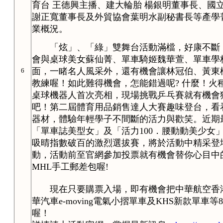
育台 王德興主播、建大輪胎 楊銀明董事長、國立
謝正寬董事長及外貿協會葉明水副秘書長等產學
業概況。
「炫」、「綠」雙舞台活動滿檔，好康不斷，
會與桌球美女蘇仙菁、單車騎姬魏華萱、單車學
面，一睹名人風采外，還有機會讓林冠伯、黃東
6
教練喔！如此難得機會，怎能錯過呢? 什麼！火
桌球機器人首次亮相，現場挑戰乒乓賽就有機會
吧！第二屆體育用品銷售達人大賽趣味登台，看看
器材，體驗年輕學子不間斷的活力與歡笑。近期
「單車誌美型女」及「活力100．腰動動美少女
吸晴指數破百的激烈選拔賽，將於活動中精采登
動，活動前至官網參加投票就有機會替你心目中
MHL手工郵差包喔!
現在只要購票入場，即有機會把中華航空香港
華汽車e-moving電氣小摺單車及KHS新款單車等
喔！