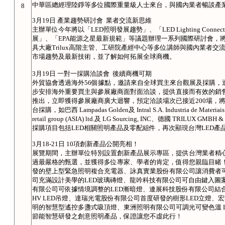
中華區總經理陸錚等多位國際重量級人士來台，與國內業者暢談產業
8
3月19日 產業趨勢研討會 業者交流新思維
主辦單位今年將以「LED照明發展趨勢」、「LED Lighting Con
展」、「EPA能源之星最新規範」等議題辦理一系列國際研討會，
具大廠Trilux高階主管、工研院產經中心等多位講師與國內業者
市場趨勢及最新技術，並了解如何拓展全球商機。
3月19日 一對一採購洽談會 後續商機可期
外貿協會透過海外56個據點，邀請來自全球買主來台觀展及採購，
步安排海外重要買主與參展廠商面對面洽談，提供直接而有效的銷
推出，立即獲得參展廠商廣大迴響，預定洽談場次已接近200場，
台採購，如巴西 Lampadas Golden及 Intral S.A. Industria de Materiais
retail group (ASIA) ltd.及 LG Sourcing, INC、德國 TRILU
採購項目包括LED相關照明產品及零配組件，再次顯現台灣LED產
3月18-21日 10項創新產品公開亮相！
展覽期間，主辦單位特別設置創新產品展示專區，提供台灣業者精
過最嚴格的甄選，並獲得多位專家、學者的肯定，值得您親臨目睹！
發的壁上型緊急照明複合充電器、詠真實業股份有限公司讓消費者
司充滿設計美學的LED玻璃磚燈、龍吟科技有限公司可自由鍵入圖案及文字的
有限公司可依據情境調整的LED漸暗燈、連展科技股份有限公司結合
HV LED吊燈、達瑞光電股份有限公司首度研發的樹形LED立燈
明的智慧型遙控多盞式吸頂燈、東洲照明有限公司可調光可變色溫 
節能智慧研發之創意照明產品，保證讓您不虛此行！