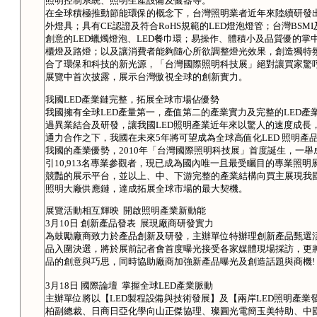
照明控制系統、照明生產設備及儀器等。
在全球積極推動節能環保的概念下，台灣照明業者近年來陸續研發出
外燈具；具有CE認證及符合RoHS規範的LED燈泡燈管；台灣BS
創意的LED蠟燭燈泡、LED餐巾環；易操作、體積小及品質優的掌
櫃燈及路燈；以及讓消費者能夠隨心所欲調整燈光效果，創造獨特
合了環保和科技的新光源，「台灣國際照明科技展」絕對讓買家驚
展覽中首次披露，展示台灣傲視全球的創新實力。
我國LED產業鏈完整，拓展全球市場佔優勢
我國擁有全球LED產量第一，產值第二的產業實力及完整的LED產
過異業結合及研發，讓我國LED照明產業近年來以驚人的速度成長
通力合作之下，我國在未來5年將可望成為全球高值化LED 照明產
我國的產業優勢，2010年「台灣國際照明科技展」首度誕生，一
引10,913名專業參觀者，現已成為國內唯一且最受矚目的專業照明
競豔的展示平台，並以上、中、下游完整的產業結構向買主展現我國
照明大廠供應鏈，達成拓展全球市場的最大契機。
展覽活動相互輝映 開啟照明產業新動能
3月10日 創新產品發表 展現廠商研發實力
為鼓勵廠商致力於產品創新及研發，主辦單位特辦理創新產品甄選活
品入圍決選，將於展前記者會首度曝光接受各家媒體現場採訪，更
品的創意與巧思，同時協助廠商加強新產品曝光及創造話題與商機!
3月18日 國際論壇 掌握全球LED產業脈動
主辦單位將以【LED製程設備與技術發展】及【兩岸LED照明產
柏副總裁、日商日亞化學向山正傑協理、璨圓光電簡玉美特助、中國大