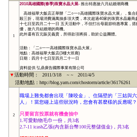
2010
高雄國際
(
春季
)
珠寶水晶大展
-
推出特惠搶六月結婚潮商機
高雄福華大飯店正舉辦「二
○
一
○
高雄國際珠寶水晶大展」，集合
殺三折，現場消費滿萬抽多項大獎，本次超過
40
家的珠寶水晶廠商
十七日
至
四月二十一日
五天活動中，不但打出母親節特惠專案，搭
優，搶六月結婚潮的商機。
此外還有百元賑災義賣，所得款項將捐，助於公益團體。
1
活動：「二
○
一一高雄國際珠寶水晶大展」
地點：高雄福華大飯店
(3
樓大班廊
)
日期：
四月十七日
至
四月二十一日
資料提供
:
弘鼎廣告國際事業有限公司
▼
活動時間：
2011/3/18
2011/4/5
～～
活動地點：http://blog.yam.com/chostorm/article/36176261
職場上難免都會出現「陳咬金」、住隔壁的「三姑與六
人」！當您碰上這些狀況時，您會有甚麼樣的反應呢？
只要留言投票就有機會抽中
2
1.
可愛
動物毛巾一份，共3名
2.7-11 icash乙張(內含新台幣100元整儲值金)，共3名