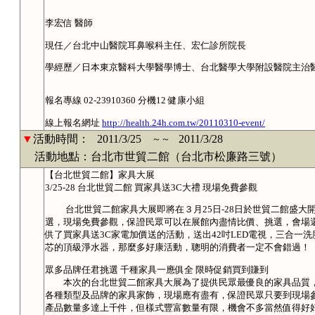
李宏信 醫師
現任／台北中山醫院耳鼻喉科主任、宏仁診所院長
學經歷／日本東京醫科大學醫學博士、台北醫學大學附設醫院主治
報名專線 02-23910360 分機12 健康小組
線上報名網址
http://health.24h.com.tw/20110310-event/
▼
活動時間：
2011/3/25
2011/3/28
～～
活動地點：台北市世貿二館（台北市松廉路三號）
【台北世貿二館】家具大展
3/25-28 台北世貿二館 買家具送3C大禮 現場免費參觀
台北世貿二館家具大展即將在３月25日-28日於世貿二館盛大
選，現場免費參觀，保證民眾可以在展館內盡情比價、挑選，會場
供了買家具送3C家電加價送的活動，送出42吋LED電視，三合一洗脫
芯的頂級淨水器，那麼多好康活動，聰明的消費者一定不會錯過！
眾多品牌任君挑選 千種家具一應俱全 限時促銷買到賺到
本次的台北世貿二館家具大展為了提供民眾最優良的家具品質，
各種類型及品牌的家具家飾，現場應有盡有，保證民眾只要到現場
產品數量多達上千件，但樣式豐富數量有限，機會不多當然值得好