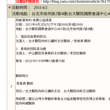
活動詳情請見：
http://blog.yam.com/chostorm/article/3617
▼
活動時間：
2011/4/2
活動地點：台北市徐州路2號4樓(台大醫院國際會議中心40
與健康有約-免費公益講座
日期：2011年4月2日(六)下午1點30分至4點30分
地點：台大醫院國際會議中心401室(北市徐州路2號4樓)
1、漫談高血壓的防治
主講人：台大醫院內科心臟科主任醫師 ／曾春典 醫師
2、鼻病的預防及治療
主講人：中山醫院耳鼻喉科主任醫師／李宏信醫師
報名：(02)2391-0360轉12健康小組
醫師簡介
曾春典 醫師
3
現任／台大醫院內科心臟科主任、台大醫院內科主治醫師
學經歷／國立台灣大學醫科畢業台大臨床醫學研究所博士班畢業、
院內科總醫師