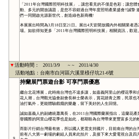
「2011年台灣國際照明科技展」，讓您看見的不僅是色彩；讓您
動、多元的開放議題，是您不容錯過台灣年度照明產業盛會!!誠摯 邀
們一同開啟光源新世代，創造綠色新商機!
本展展出時間為3月18日至21日。展出4天皆開放國內外相關業者
場。如欲得知更多「2011年台灣國際照明科技展」相關資訊，歡迎
▼
活動時間：
2011/3/9
2011/4/30
～～
活動地點：台南市白河區六溪里檨仔坑21-6號
持蘭展門票遊台影 可享門票優惠
繼台北花博展，此時南台灣也不遑多讓，如嘉義阿里山的櫻花季和
花人潮，台灣觀光協會副會長林士榮表示，賞花踏青之際，民眾也
油打氣外，更能體驗戲癮的樂趣，留下美好的人生回憶。
誠如嘉義人的副總統蕭萬長，在2011台灣國際蘭展指出，這蘭花
譽國際的阿里山櫻花季也是如此，都期盼為台灣帶來更豐富多元的
而影片行銷台灣最有效，所以國人更需支持國片，目前南台灣的台
前有八大第一劇場的劇組人員來此拍片，及接下來大愛電視台及四
9