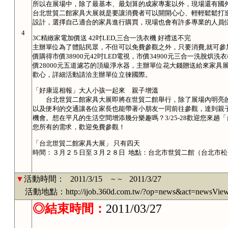
所以在展場中，除了最基本、最划算的成家專案以外，現場還有國
台北世貿二館家具大展就是要讓消費者可以開開心心、輕輕鬆鬆打
設計，選擇自己適合的家具進行購買，現場也會有許多專業的人員
4
3C精緻家電加價送 42吋LED,三合一洗衣機 好禮送不完
主辦單位為了體貼民眾，不但可以免費參觀之外，只要消費,就可參
價購得市價38900元42吋LED電視，市價34900元三合一洗脫烘洗衣機
價28000元五道濾芯的頂級淨水器，主辦單位花大錢贈送給來家
歡心，詳細活動請洽主辦單位立徠國際。
「好康逗相報」大人小孩一起來 親子增溫
台北世貿二館家具大展即將在世貿二館舉行，除了展場內明亮的
以及便利的交通讓各位家長也能帶著小朋友一同前往參觀，達到親
機會。想在平凡的生活空間增添幾分樂趣嗎？3/25-28歡迎您來
您所有的需求，歡迎免費參觀！
「台北世貿二館家具大展」 只有四天
時間：３月２５日至３月２８日 地點：台北市世貿二館（台北市松
▼
活動時間：
2011/3/15
2011/3/27
～～
活動地點：http://ijob.360d.com.tw/?op=news&act=newsVie
◎結束時間：
2011/03/27