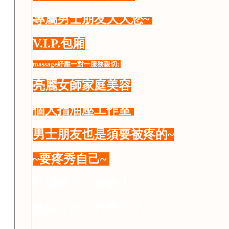
專屬男士朋友大大您~
V.I.P.包廂
massage紓壓一對一服務親切;
亮麗女師家庭美容
個人指油壓工作室
男士朋友也是須要被疼的~
~要疼秀自己~
忙碌的台北都會人
無休止的工作壓力下