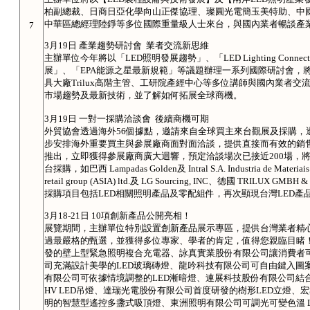
柏副總裁、日商日亞化學向山正傑協理、璨圓光電簡玉美特助、中國大
中華區總經理陸錚等多位國際重量級人士來台，與國內業者暢談產業
7
3月19日 產業趨勢研討會 業者交流新思維
主辦單位今年將以「LED照明發展趨勢」、「LED Lighting Con
展」、「EPA能源之星最新規範」等議題辦理一系列國際研討會，
具大廠Trilux高階主管、工研院產經中心等多位講師與國內業者
市場趨勢及最新技術，並了解如何拓展全球商機。
3月19日 一對一採購洽談會 後續商機可期
外貿協會透過海外56個據點，邀請來自全球買主來台觀展及採購，
步安排海外重要買主與參展廠商面對面洽談，提供直接而有效的銷
推出，立即獲得參展廠商廣大迴響，預定洽談場次已接近200場，
台採購，如巴西 Lampadas Golden及 Intral S.A. Industria de Materiais
retail group (ASIA) ltd.及 LG Sourcing, INC、德國 TRILU
採購項目包括LED相關照明產品及零配組件，再次顯現台灣LED產
3月18-21日 10項創新產品公開亮相！
展覽期間，主辦單位特別設置創新產品展示專區，提供台灣業者精
過最嚴格的甄選，並獲得多位專家、學者的肯定，值得您親臨目睹！
發的壁上型緊急照明複合充電器、詠真實業股份有限公司讓消費者
司充滿設計美學的LED玻璃磚燈、龍吟科技有限公司可自由鍵入圖案及文字的
有限公司可依據情境調整的LED漸暗燈、連展科技股份有限公司結合
HV LED吊燈、達瑞光電股份有限公司首度研發的樹形LED立燈
明的智慧型遙控多盞式吸頂燈、東洲照明有限公司可調光可變色溫 