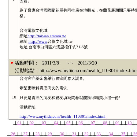
去處。
為了響應台灣國際蘭花展共同推廣在地觀光，在蘭花展期間只要持
格。
台灣電影文化城
網址
http://taiwan.emmm.tw
網址
http://www
.台影文化城.tw
地址 台南市白河區六溪里檨仔坑21-6號
▼
活動時間：
2011/3/8
2011/3/20
～～
活動地點：http://www.mytiida.com/health_110301/index.htm
台灣癌症基金會舉行胃癌問卷大調查,
希望更暸解胃癌病友的需求,
10
只要是胃癌的病友和親友填寫問卷就能獲得精美小禮一份!
活動網址
http://www.mytiida.com/health_110301/index.html
｜
01
｜
｜
02
｜
｜
03
｜
｜
04
｜
｜
05
｜
｜
06
｜
｜
07
｜
｜
08
｜
｜
09
｜
｜
10
｜
｜
26
｜
｜
27
｜
｜
28
｜
｜
29
｜
｜
30
｜
｜
31
｜
｜
32
｜
｜
33
｜
｜
34
｜
｜
35
｜
｜
3