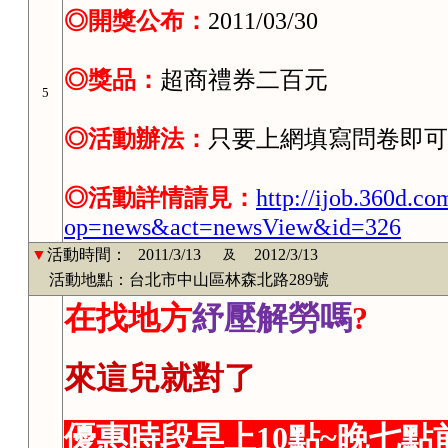
◎開獎公布：
2011/03/30
◎獎品：
超商禮券二百元
5
◎活動辦法：
只要上網填寫問卷即可
◎活動詳情請見：
http://ijob.360d.co
op=news&act=newsView&id=326
▼
活動時間：
2011/3/13
2012/3/13
及
活動地點：台北市中山區林森北路289號
在找地方
紓壓解勞
嗎
?
來這兒就對了
優惠時段早上10點~晚七點