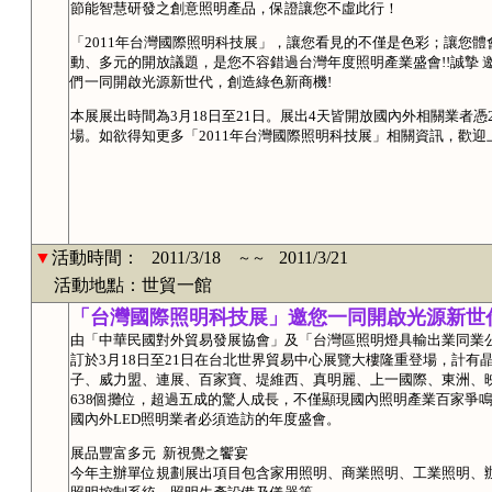
節能智慧研發之創意照明產品，保證讓您不虛此行！
「2011年台灣國際照明科技展」，讓您看見的不僅是色彩；讓您
動、多元的開放議題，是您不容錯過台灣年度照明產業盛會!!誠摯 邀
們一同開啟光源新世代，創造綠色新商機!
本展展出時間為3月18日至21日。展出4天皆開放國內外相關業者
場。如欲得知更多「2011年台灣國際照明科技展」相關資訊，歡迎
▼
活動時間：
2011/3/18
2011/3/21
～～
活動地點：世貿一館
「台灣國際照明科技展」邀您一同開啟光源新世
由「中華民國對外貿易發展協會」及「台灣區照明燈具輸出業同業
訂於3月18日至21日在台北世界貿易中心展覽大樓隆重登場，計
子、威力盟、連展、百家寶、堤維西、真明麗、上一國際、東洲、映
638個攤位，超過五成的驚人成長，不僅顯現國內照明產業百家爭
國內外LED照明業者必須造訪的年度盛會。
展品豐富多元 新視覺之饗宴
今年主辦單位規劃展出項目包含家用照明、商業照明、工業照明、辦