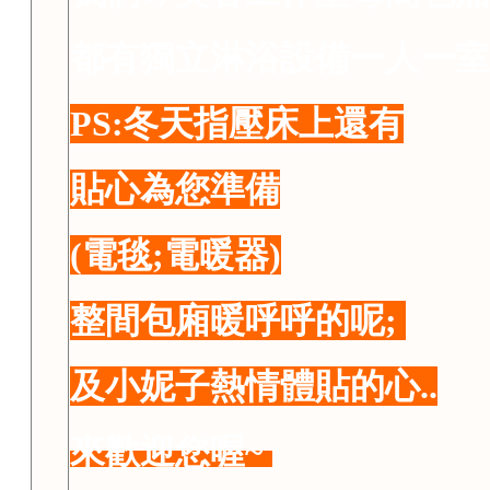
都有獨立淋浴設備一人一
PS:冬天指壓床上還有
貼心為您準備
(電毯;電暖器)
整間包廂暖呼呼的呢;
及小妮子熱情體貼的心..
來歡迎您喔~