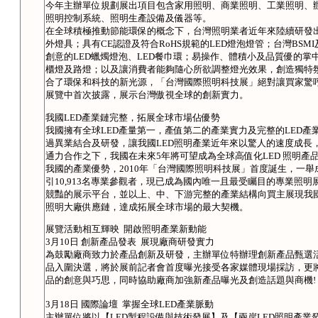
今年主辦單位規劃展出項目包含家用照明、商業照明、工業照明、辦
照明控制系統、照明生產設備及儀器等。
在全球積極推動節能環保的概念下，台灣照明業者近年來陸續研發出
外燈具；具有CE認證及符合RoHS規範的LED燈泡燈管；台灣BS
創意的LED蠟燭燈泡、LED餐巾環；易操作、體積小及品質優的掌
櫃燈及路燈；以及讓消費者能夠隨心所欲調整燈光效果，創造獨特
合了環保和科技的新光源，「台灣國際照明科技展」絕對讓買家驚
展覽中首次披露，展示台灣傲視全球的創新實力。
我國LED產業鏈完整，拓展全球市場佔優勢
我國擁有全球LED產量第一，產值第二的產業實力及完整的LED產
過異業結合及研發，讓我國LED照明產業近年來以驚人的速度成長
通力合作之下，我國在未來5年將可望成為全球高值化LED 照明產
我國的產業優勢，2010年「台灣國際照明科技展」首度誕生，一
引10,913名專業參觀者，現已成為國內唯一且最受矚目的專業照明
競豔的展示平台，並以上、中、下游完整的產業結構向買主展現我國
照明大廠供應鏈，達成拓展全球市場的最大契機。
展覽活動相互輝映 開啟照明產業新動能
3月10日 創新產品發表 展現廠商研發實力
為鼓勵廠商致力於產品創新及研發，主辦單位特辦理創新產品甄選活
品入圍決選，將於展前記者會首度曝光接受各家媒體現場採訪，更
品的創意與巧思，同時協助廠商加強新產品曝光及創造話題與商機!
3月18日 國際論壇 掌握全球LED產業脈動
主辦單位將以【LED製程設備與技術發展】及【兩岸LED照明產