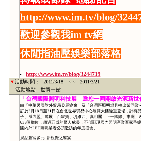
http://www.im.tv/blog/3244
歡迎參觀我im tv網
休閒指油壓娛樂部落格
http://www.im.tv/blog/3244719
▼
活動時間：
2011/3/18
2011/3/21
～～
活動地點：世貿一館
「台灣國際照明科技展」邀您一同開啟光源新世
由「中華民國對外貿易發展協會」及「台灣區照明燈具輸出業同業
訂於3月18日至21日在台北世界貿易中心展覽大樓隆重登場，計
子、威力盟、連展、百家寶、堤維西、真明麗、上一國際、東洲、映
638個攤位，超過五成的驚人成長，不僅顯現國內照明產業百家爭
國內外LED照明業者必須造訪的年度盛會。
展品豐富多元 新視覺之饗宴