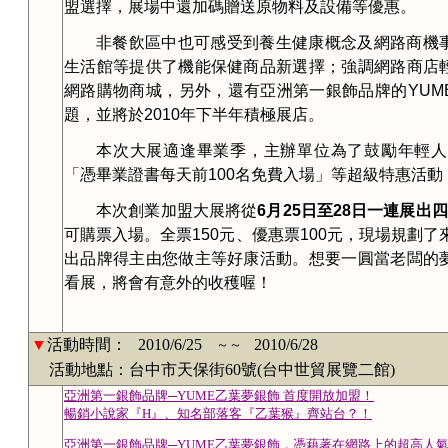
盟選擇，展場中還加碼贈送原物料及設備等優惠。
非餐飲區中也可感受到養生健康概念及網路商機
生活館等提供了機能保健商品新選擇；強調網路商店
網路購物商城，另外，還有亞洲第一銀飾品牌的
YUM
題，並將於
2010
年下半年積極展店。
本次大展適逢畢業季，主辦單位為了鼓勵年輕人
「憑畢業證書每天前
100
名免費入場」等超級特惠活動
本次創業加盟大展將從
6
月
25
日
至
28
日一連展出四
可購票入場。全票
150
元、優惠票
100
元，現場規劃了
出品牌得主由您做主等好康活動。想要一圓當老闆的
看展，將會有意外的收穫喔！
▼
活動時間：
2010/6/25
2010/6/28
～～
活動地點：台中市天保街60號(台中世貿展覽二館)
亞洲第一銀飾品牌─YUME乙葉夢銀飾 首度開放加盟！
暢銷小說家『H』、知名部落客『乙葉猴』齊站台？！
亞洲第一銀飾品牌─YUME乙葉夢銀飾，憑藉著在網路上的超高人