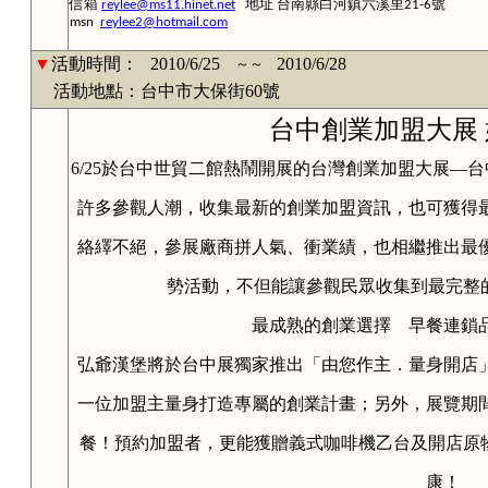
信箱
地址
台南縣白河鎮六溪里
號
reylee@ms11.hinet.net
21-6
msn
reylee2@hotmail.com
▼
活動時間：
2010/6/25
2010/6/28
～～
活動地點：台中市大保街60號
台中創業加盟大展 
6/25於台中世貿二館熱鬧開展的台灣創業加盟大展—
許多參觀人潮，收集最新的創業加盟資訊，也可獲得
絡繹不絕，參展廠商拼人氣、衝業績，也相繼推出最
勢活動，不但能讓參觀民眾收集到最完整
最成熟的創業選擇 早餐連鎖
弘爺漢堡將於台中展獨家推出「由您作主．量身開店
一位加盟主量身打造專屬的創業計畫；另外，展覽期
餐！預約加盟者，更能獲贈義式咖啡機乙台及開店原物料
康！