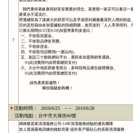
我們秉持著健康與財富皆重要的理念。落實開一家店可以養活一家
產業永不退流行。
營運總部為了讓廣大的群眾可以及早感受到藏藥薰蒸對人體的助益
目的是想藉由各加盟據點的陸續開擴，進而達到「人人享用得到、
◎展出期間(6/25至6/28)加盟專案利多盡出：
一、不收取加盟金。
7
二、不收取品牌使用費。
三、不收保證金。
四、不收取培訓費用(一週以內)。
五、架設三十餘個網站平台，廣部各加盟商銷售通路。
※(此項費用均由營業總部支付)
六、大台中地區群健電視台，多時段商品廣告媒體播放。
※(此項費用均由營業總部支付)
綠色產業新趨勢！
獨領風騷創商機！
▼
活動時間：
2010/6/25
2010/6/28
～～
活動地點：台中市大保街60號
媽咪樂居家清潔服務公司‧14年清潔服務經驗的優良團隊
加上透過嚴格訓練的鐘點管家‧提供客戶最貼心的居家清潔服務