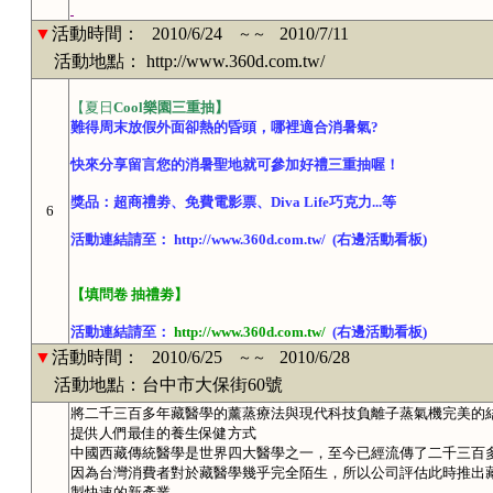
▼
活動時間：
2010/6/24
2010/7/11
～～
活動地點： http://www.360d.com.tw/
【夏日
Cool
樂園三重抽】
難得周末放假外面卻熱的昏頭，哪裡適合消暑氣?
快來分享留言您的消暑聖地就可參加好禮三重抽喔！
獎品：超商禮劵、免費電影票、Diva Life巧克力...等
6
活動連結請至： http://www.360d.com.tw/ (右邊活動看板)
【填問卷 抽禮劵】
活動連結請至：
http://www.360d.com.tw/
(右邊活動看板)
▼
活動時間：
2010/6/25
2010/6/28
～～
活動地點：台中市大保街60號
將二千三百多年藏醫學的薰蒸療法與現代科技負離子蒸氣機完美的
提供人們最佳的養生保健方式
中國西藏傳統醫學是世界四大醫學之一，至今已經流傳了二千三百
因為台灣消費者對於藏醫學幾乎完全陌生，所以公司評估此時推出
製快速的新產業。