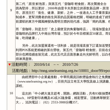
第二代「原沏 鮮泡茶」與第五代「壹咖啡 輕食館」再次襲捲全台
因為堅持，所以更好，2006年由壹卡夫所創立的茶飲新品牌－原沏
9
市。原沏主打「衛生、健康、新鮮」之外，一改過去人工手量茶葉
制成本，更幫消費者的衛生與茶的品質嚴格把關，明確的達成了經
前濃郁的東方中國風轉變為透明主體的現代感，強調「簡約高雅、
而「壹咖啡」則是主打「史上最便宜的角窗咖啡店」，現場加盟金原價
壹咖啡的品牌打入中南台灣市場，預計於今年目標展店50家店。而
味，吃得健康」。
另外，此次加盟展還有一項利多，就是現場直接下訂還加送雙螢幕
利用POS系統更精確的算出營收。第五代「壹咖啡 輕食館」目前
部分也將陸續改裝完成，此次五代店店面形象走向光鮮明亮，以白
得淋漓盡致。
▼
活動時間：
2010/6/14
2010/7/26
～～
活動地點：http://mng.smelearning.org.tw/10001_door/99/epoin
由經濟部中小企業處推動，中華民國資訊軟體協會執行之免費數
（www.smelearning.org.tw），目前共設立有五大學院及線
課程。
10
這次的「中小網大進京趕考，開跑」網路活動，共有83個抽獎機會。
Touch、HP雷射印表機及4G或2G隨身碟，精彩豐富。活動將舉
大」。洽詢電話：（02）2553-3988分機357。