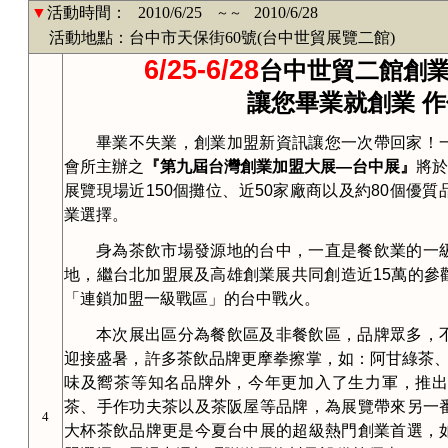
▼
活動時間：
2010/6/25
2010/6/28
～～
活動地點：台中市天保街60號(台中世貿展覽二館)
6/25-6/28
台中世貿二館創
讓您畢業就創業
作
畢業不失業，創業加盟新資訊讓您一次帶回家！
會所主辦之
『第九屆台灣創業加盟大展
—
台中展』
將於
展覽現場近
150
個攤位、近
50
家廠商以及約
80
個優質
業選擇。
身為茶飲市場發源地的台中，一直是餐飲業的一
地，繼台北加盟展及高雄創業展共同創造近
15
萬的參
「連鎖加盟一級戰區」的台中戰火。
本次展出區分為餐飲區及非餐飲區，品牌眾多，
迎接盛暑，許多茶飲品牌更摩拳擦掌，如：阿甘綠茶
味及嚮茶等知名品牌外，今年更加入了生力軍，推
茶、手作功夫茶以及茶阪屋等品牌，為展覽帶來另一
4
大杯茶飲品牌更是今夏台中展的超級熱門創業首選，