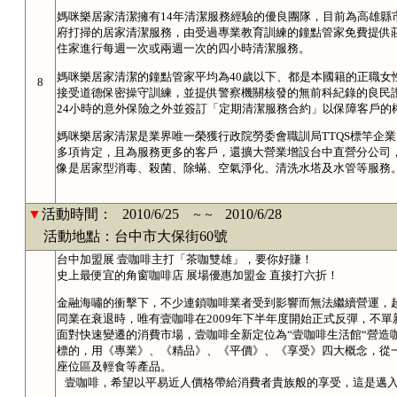
媽咪樂居家清潔擁有14年清潔服務經驗的優良團隊，目前為高雄縣
府打掃的居家清潔服務，由受過專業教育訓練的鐘點管家免費提供
住家進行每週一次或兩週一次的四小時清潔服務。
媽咪樂居家清潔的鐘點管家平均為40歲以下、都是本國籍的正職女
8
接受道德保密操守訓練，並提供警察機關核發的無前科紀錄的良民證
24小時的意外保險之外並簽訂「定期清潔服務合約」以保障客戶的
媽咪樂居家清潔是業界唯一榮獲行政院勞委會職訓局TTQS標竿企
多項肯定，且為服務更多的客戶，還擴大營業增設台中直營分公司
像是居家型消毒、殺菌、除蟎、空氣淨化、清洗水塔及水管等服務
▼
活動時間：
2010/6/25
2010/6/28
～～
活動地點：台中市大保街60號
台中加盟展 壹咖啡主打「茶咖雙雄」，要你好賺！
史上最便宜的角窗咖啡店 展場優惠加盟金 直接打六折！
金融海嘯的衝擊下，不少連鎖咖啡業者受到影響而無法繼續營運，
同業在衰退時，唯有壹咖啡在2009年下半年度開始正式反彈，不單
面對快速變遷的消費市場，壹咖啡全新定位為“壹咖啡生活館“營造
標的，用《專業》、《精品》、《平價》、《享受》四大概念，從
座位區及輕食等產品。
壹咖啡，希望以平易近人價格帶給消費者貴族般的享受，這是邁入