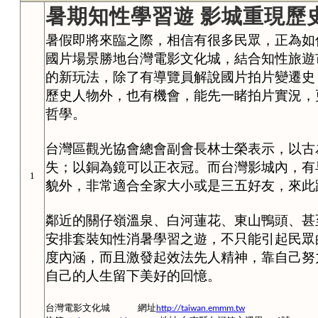
暑期知性學習遊 影城重現歷
暑假即將來臨之際，相信有很多民眾，正為如
國片場景勝地台灣電影文化城，結合知性旅遊
的新玩法，除了有導覽員解說國片拍片變遷史
歷史人物外，也有機會，能先一睹拍片實況，
哲學。
台灣區觀光協會總會副會長林士榮表示，以古
失；以銅為鏡可以正衣冠。而台灣影城內，有
1
貌外，非常適合全家大小或是三五好友，來此
鄰近的關仔嶺溫泉、白河蓮花、東山鴨頭、甚
安排套裝知性消暑學習之遊，不只能引起民眾
度內涵，而且激發起效法先人精神，靠自己努
自己的人生留下美好的回憶。
台灣電影文化城
網址
http://taiwan.emmm.tw