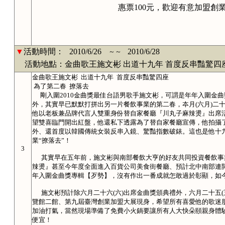
惠票100元，歡迎有意加盟創
▼
活動時間：
2010/6/26
2010/6/28
～～
活動地點：金曲歌王施文彬 出道十九年 首度反串豔驚四
金曲歌王施文彬 出道十九年 首度反串豔驚四座
為了第二春 撩落去
剛入圍2010金曲獎最佳台語男歌手施文彬，可謂是年年入圍金
外，其實早已默默打拼出另一片餐飲事業的第二春，夲月(六月)二十五
他以老板兼品牌代言人雙重身份替自家餐廳『川丸子麻辣燙』出席
望雙喜臨門開出紅盤，他還私下透露為了替自家餐廳宣傳，他拍攝
外、還首度以韓國傳統女裝反串入鏡、驚豔指數破錶。這也是他十
業“撩落去”！
3
其實早在五年前，施文彬與南部餐飲大亨的好友共同投資餐飲事
辣燙』甚至今年度全面進入百貨公司美食街餐廳、預計北中南部連
年入圍金曲獎專輯【歹勢】，沒有作出一番成就怎敢過於彰顯，如
施文彬預計除六月二十六(六)出席金曲獎頒典禮外，六月二十五(五
覽館二館、第九屆臺灣創業加盟大展現身，希望所有喜愛他的歌迷
加油打氣，當然現場準備了免費小火鍋要讓所有人大快朵頤親身體
便宜！