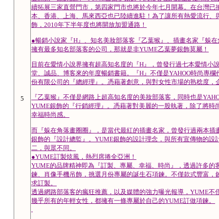
續拓展三家直營門市，第四家門市也將於今年七月開幕。在台灣已
本、香港、上海、馬來西亞也已陸續進駐！為了讓所有熱愛流行、與
飾，2010年下半年度也將開放加盟通路！
●暢銷小說家『H』、知名美妝部落客『乙葉猴』、插畫名家『躲在
擁有最多知名部落客的公司，那就是非YUME乙葉夢銀飾莫屬！
目前在愛情小說界擁有超高知名度的『H』，曾發行過七本愛情小
堂、誠品、博客來的年度暢銷書籍。『H』不僅是YAHOO時尚專欄
份有限公司的『總經理』。憑藉著創意，與對女性市場的熟稔度，企
『乙葉猴』不僅是網路上超高知名度的美妝部落客，同時也是YAH
5
YUME銀飾的『行銷經理』。憑藉著對美麗的一股執著，除了將時
幸福時尚感。
而『躲在角落畫圈圈』，是當代最紅的插畫名家，曾發行過兩本插畫繪
銀飾的『設計總監』。YUME銀飾的設計理念，與所有宣傳物的設
二，與眾不同。
●YUME訂製炫風，熱烈席捲全亞洲！
YUME的品牌精神即為『訂製、專屬、幸福、時尚』，透過許多的
鍊、肖像手機吊飾，挑選月份專屬的誕生石項鍊。不僅款式豐富，
求訂製。
透過網路部落客的瘋狂推薦，以及媒體的強力曝光報導，YUME不
幾乎所有的年輕女性，都擁有一條專屬於自己的YUME訂做項鍊。