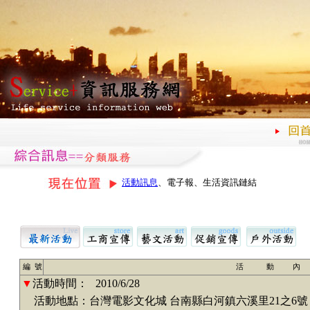
活動訊息
、電子報、生活資訊鏈結
編 號
活 動 內
▼
活動時間：
2010/6/28
活動地點：台灣電影文化城 台南縣白河鎮六溪里21之6號