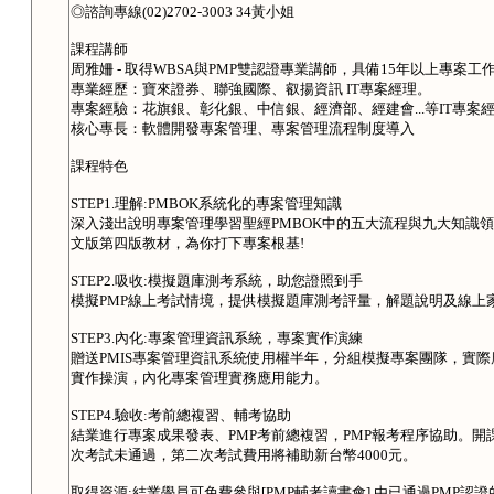
◎諮詢專線(02)2702-3003 34黃小姐
課程講師
周雅姍 - 取得WBSA與PMP雙認證專業講師，具備15年以上專案工
專業經歷：寶來證券、聯強國際、叡揚資訊 IT專案經理。
專案經驗：花旗銀、彰化銀、中信銀、經濟部、經建會...等IT專案
核心專長：軟體開發專案管理、專案管理流程制度導入
課程特色
STEP1.理解:PMBOK系統化的專案管理知識
深入淺出說明專案管理學習聖經PMBOK中的五大流程與九大知識領
文版第四版教材，為你打下專案根基!
STEP2.吸收:模擬題庫測考系統，助您證照到手
模擬PMP線上考試情境，提供模擬題庫測考評量，解題說明及線上
STEP3.內化:專案管理資訊系統，專案實作演練
贈送PMIS專案管理資訊系統使用權半年，分組模擬專案團隊，實
實作操演，內化專案管理實務應用能力。
STEP4.驗收:考前總複習、輔考協助
結業進行專案成果發表、PMP考前總複習，PMP報考程序協助。
次考試未通過，第二次考試費用將補助新台幣4000元。
取得資源:結業學員可免費參與[PMP輔考讀書會],由已通過PMP