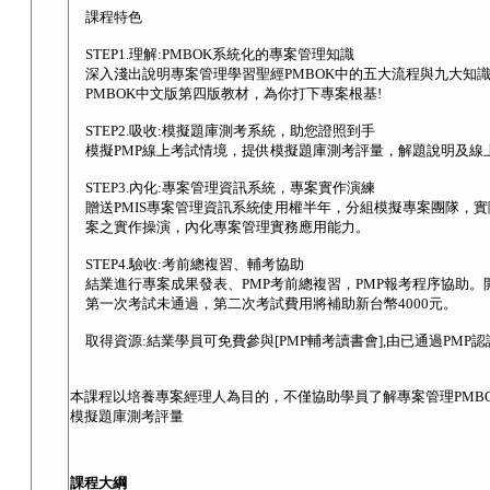
課程特色
STEP1.理解:PMBOK系統化的專案管理知識
深入淺出說明專案管理學習聖經PMBOK中的五大流程與九大知
PMBOK中文版第四版教材，為你打下專案根基!
STEP2.吸收:模擬題庫測考系統，助您證照到手
模擬PMP線上考試情境，提供模擬題庫測考評量，解題說明及線
STEP3.內化:專案管理資訊系統，專案實作演練
贈送PMIS專案管理資訊系統使用權半年，分組模擬專案團隊，
案之實作操演，內化專案管理實務應用能力。
STEP4.驗收:考前總複習、輔考協助
結業進行專案成果發表、PMP考前總複習，PMP報考程序協助
第一次考試未通過，第二次考試費用將補助新台幣4000元。
取得資源:結業學員可免費參與[PMP輔考讀書會],由已通過PM
本課程以培養專案經理人為目的，不僅協助學員了解專案管理PMB
模擬題庫測考評量
課程大綱