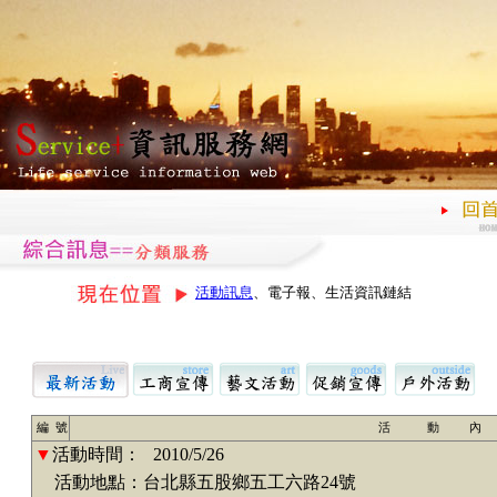
活動訊息
、電子報、生活資訊鏈結
編 號
活 動 內
▼
活動時間：
2010/5/26
活動地點：台北縣五股鄉五工六路24號