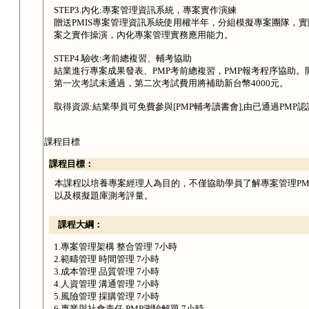
STEP3.內化:專案管理資訊系統，專案實作演練
贈送PMIS專案管理資訊系統使用權半年，分組模擬專案團隊，
案之實作操演，內化專案管理實務應用能力。
STEP4.驗收:考前總複習、輔考協助
結業進行專案成果發表、PMP考前總複習，PMP報考程序協助
第一次考試未通過，第二次考試費用將補助新台幣4000元。
取得資源:結業學員可免費參與[PMP輔考讀書會],由已通過PM
課程目標
課程目標：
本課程以培養專案經理人為目的，不僅協助學員了解專案管理PM
以及模擬題庫測考評量。
課程大綱：
1.專案管理架構 整合管理 7小時
2.範疇管理 時間管理 7小時
3.成本管理 品質管理 7小時
4.人資管理 溝通管理 7小時
5.風險管理 採購管理 7小時
6.專業與社會責任 PMP測驗解題 7小時