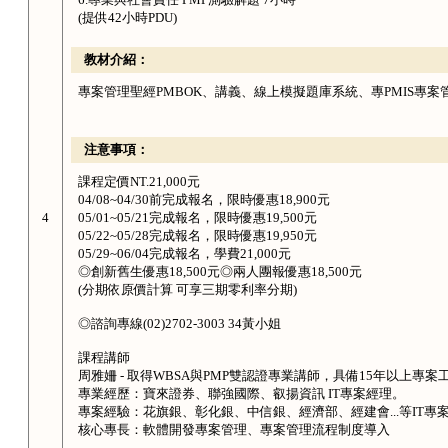
(提供42小時PDU)
教材介紹：
專案管理聖經PMBOK、講義、線上模擬題庫系統、專PMIS專案
注意事項：
課程定價NT.21,000元
04/08~04/30前完成報名，限時優惠18,900元
05/01~05/21完成報名，限時優惠19,500元
4
05/22~05/28完成報名，限時優惠19,950元
05/29~06/04完成報名，學費21,000元
◎創新舊生優惠18,500元◎兩人團報優惠18,500元
(分期依原價計算 可享三期零利率分期)
◎諮詢專線(02)2702-3003 34黃小姐
課程講師
周雅姍 - 取得WBSA與PMP雙認證專業講師，具備15年以上專案
專業經歷：寶來證券、聯強國際、叡揚資訊 IT專案經理。
專案經驗：花旗銀、彰化銀、中信銀、經濟部、經建會...等IT專
核心專長：軟體開發專案管理、專案管理流程制度導入