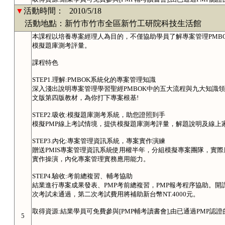
▼
活動時間：
2010/5/18
活動地點：新竹市竹市全區新竹工研院科技生活館
本課程以培養專案經理人為目的，不僅協助學員了解專案管理PMB
模擬題庫測考評量。
課程特色
STEP1.理解:PMBOK系統化的專案管理知識
深入淺出說明專案管理學習聖經PMBOK中的五大流程與九大知識領
文版第四版教材，為你打下專案根基!
STEP2.吸收:模擬題庫測考系統，助您證照到手
模擬PMP線上考試情境，提供模擬題庫測考評量，解題說明及線上
STEP3.內化:專案管理資訊系統，專案實作演練
贈送PMIS專案管理資訊系統使用權半年，分組模擬專案團隊，實
實作操演，內化專案管理實務應用能力。
STEP4.驗收:考前總複習、輔考協助
結業進行專案成果發表、PMP考前總複習，PMP報考程序協助。
次考試未通過，第二次考試費用將補助新台幣NT.4000元。
取得資源:結業學員可免費參與[PMP輔考讀書會],由已通過PMP
5