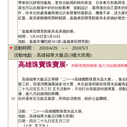
帶來的沉靜香恬氣氛，更有北歐簡約時尚家居、日本東方和風禪境
眾也可以在展場中好好比較觀摩、規劃設計，選擇適合自己需求的
件，但本次的參展廠商展出許多限量特惠新品，機會不多，請大家
紅盤，家具家飾聰明買輕鬆購，嘉義東區體育館家具名床婚紗展您
「嘉義東區體育館家具名床婚紗展」
時間： 5月20日至5月24日
地點：嘉義市彌陀路381號 (嘉義東區體育館)
▼
活動時間：
2010/4/29
2010/5/3
～～
活動地點：高雄福華大飯店(3樓大班廊)
-
高雄珠寶珠寶展
40家珠寶商聯展
搶六月結婚潮商
高雄福華大飯店正舉辦「二
○
一
○
高雄國際珠寶水晶大展」，集合
殺三折，現場消費滿萬抽多項大獎，本次超過
40
家的珠寶水晶廠商
二十九日
至
五月三日
五天活動中，不但打出母親節特惠專案，搭配
優，搶六月結婚潮的商機。
10
此外還有百元賑災義賣，所得款項將捐，助於公益團體。
活動：「二
○
一
○
高雄國際珠寶水晶大展」
地點：高雄福華大飯店
(3
樓大班廊
)
日期：
四月二十九日
至
五月三日
(
上午
至下午
)