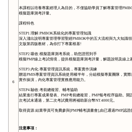
本課程以培養專案經理人為目的，不僅協助學員了解專案管理PMB
模擬題庫測考評量。
課程特色
STEP1.理解:PMBOK系統化的專案管理知識
深入淺出說明專案管理學習聖經PMBOK中的五大流程與九大知識領
文版第四版教材，為你打下專案根基!
STEP2.吸收:模擬題庫測考系統，助您證照到手
模擬PMP線上考試情境，提供模擬題庫測考評量，解題說明及線上
STEP3.內化:專案管理資訊系統，專案實作演練
贈送PMIS專案管理資訊系統使用權半年，分組模擬專案團隊，實
實作操演，內化專案管理實務應用能力。
6
STEP4.驗收:考前總複習、輔考協助
結業進行專案成果發表、PMP考前總複習，PMP報考程序協助。
次考試未通過，第二次考試費用將補助新台幣NT.4000元。
取得資源:結業學員可免費參與[PMP輔考讀書會],由已通過PMP
注意事項：