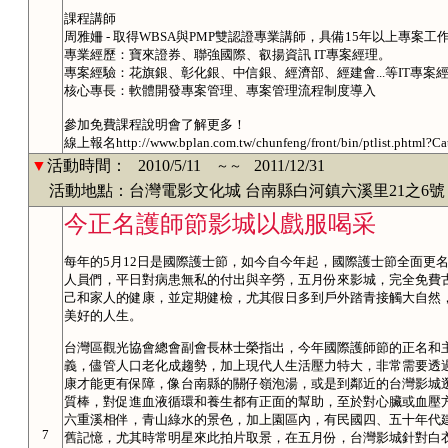
課程講師
周雅姍 - 取得WBSA與PMP雙認證專業講師，具備15年以上專案工
專業經歷：寶來證券、聯強國際、叡揚資訊 IT專案經理。
專案經驗：花旗銀、彰化銀、中信銀、經濟部、經建會...等IT專案
核心專長：軟體開發專案管理、專案管理流程制度導入
參加免費課程說明會了解更多！
線上報名http://www.bplan.com.tw/chunfeng/front/bin/ptlist.phtml?C
▼
活動時間：
2010/5/11
2011/12/31
～～
活動地點：台灣電影文化城 台南縣白河鎮六溪里21之6號
今正名護師節影城以戲服喝采
每年的5月12日是國際護士節，如今自今年起，國際護士節全面更
人員們，平日對病患無私的付出與辛勞，五月份來影城，完全免費
己和家人的健康，並定期健檢，尤其假日多到戶外踏青接觸大自然
美好的人生。
台灣區觀光協會總會副會長林士榮指出，今年國際護師節的正名和
義，儘管人口老化成趨勢，加上現代人生活壓力特大，非常需要透
康才能更有保障，像台南縣的關仔嶺泡湯，或是到鄰近的台灣影城
質棒，對促進血液循環和養生都有正面的幫助，至於對心臟或血壓
六重溪相伴，青山綠水的景色，加上園區內，有民國四、五十年代
7
舊記憶，尤其時常明星來此拍片取景，在五月份，台灣影城針對白