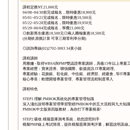
課程定價NT.21,000元
04/08~04/30前完成報名，限時優惠18,900元
05/01~05/21完成報名，限時優惠19,500元
05/22~05/28完成報名，限時優惠19,950元
05/29~06/04完成報名，學費21,000元
◎創新舊生優惠18,500元◎兩人團報優惠18,500元
(分期依原價計算 可享三期零利率分期)
◎諮詢專線(02)2702-3003 34黃小姐
課程講師
周雅姍 - 取得WBSA與PMP雙認證專業講師，具備15年以上專案
專業經歷：寶來證券、聯強國際、叡揚資訊 IT專案經理。
專案經驗：花旗銀、彰化銀、中信銀、經濟部、經建會...等IT專
核心專長：軟體開發專案管理、專案管理流程制度導入
課程特色
STEP1.理解:PMBOK系統化的專案管理知識
深入淺出說明專案管理學習聖經PMBOK中的五大流程與九大知
PMBOK中文版第四版教材，為你打下專案根基!
STEP2.吸收:模擬題庫測考系統，助您證照到手
模擬PMP線上考試情境，提供模擬題庫測考評量，解題說明及線