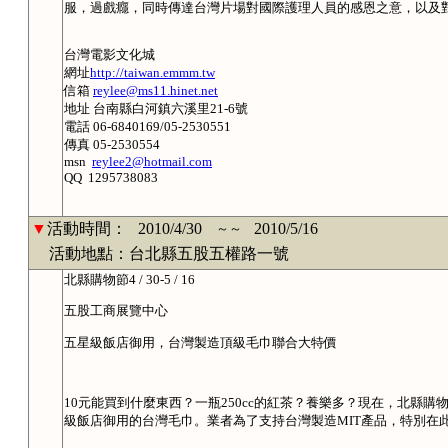
服，過戲癮，同時傳達台灣片場對國際護理人員的感恩之意，以及
台灣電影文化城
網址
http://taiwan.emmm.tw
信箱
reylee@ms11.hinet.net
地址 台南縣白河鎮六溪里21-6號
電話 06-6840169/05-2530551
傳真 05-2530554
msn
reylee2@hotmail.com
QQ 1295738083
▼
活動時間：
2010/4/30
2010/5/16
～～
活動地點：台北縣五股五權路一號
北縣購物節4 / 30-5 / 16
五股工商展覽中心
五星級飯店御用，台灣製造頂級毛巾聯合大特價
10元能買到什麼東西？一瓶250cc的紅茶？養樂多？現在，北縣
級飯店御用的台灣毛巾。業者為了支持台灣製造MIT產品，特別在