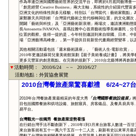
作為串連亞洲與國際藝術世界的交流平台，即將於8月底同藝博會一起豋場。
「創意經營 Creative Business」兩大主軸，系統性的介紹
亞洲文化的特殊性與多元樣貌，特別以「台灣當代：藝術家觀點」
家鄭勝天共同剖析「台灣當代藝術之世代移轉與位置」的文化層次
開闢「藝術與科技」及「亞洲藝術新浪潮」兩場次，邀請澳洲動態影像中心執行
長Antoanetta IVANOVA、喜瑪拉雅中心首席藝術指導長林
位置的觀察。值得一提的是，今年特別邀請到來自韓國、日本、中
場「亞洲藝博高峰會」，第一手提供目前新世代畫廊經營變革，以
其他相關活動還包括「週末藝術講座」、「藝術人生-電影欣賞」
2010年更邀請蘇荷兒童美術館策劃【親子美術養成計畫】，將美
更多元豐富的創意觀點。在完善的規劃下，2010台北藝博將再創新
▼
活動時間：
2010/6/24
2010/6/27
～～
活動地點：外貿協會展覽
2010
台灣餐旅產業驚喜獻禮
6/24~27
2010
年台灣餐旅產業最精采的年度大秀
「台灣國際餐旅設備展」
目包括國際餐旅和烘培設備、旅館寢具、房客備品、及餐具廚具等
易平台。
台灣觀光一枝獨秀
餐旅產業逆勢看漲
在行銷台灣手法不斷創新下，
2010
年
1
到
3
月來台旅客人數達一百廿
來台旅客就有五十一萬六千五百一十二人次，刷新有史以來單月最
帶動了台灣旅遊相關產業的發展，在質與量上都有著不同以往的突