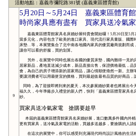
活動地點：嘉義市彌陀路381號 (嘉義東區體育館)
5月20日～5月24日 嘉義東區體
時尚家具應有盡有 買家具送冷氣家
嘉義東區體育館家具名床婚紗展特賣會開始囉！5月20日至5月
當多元化，內容包含了歐美的進口家具、現代流行家具量販、國際
床墊…等，本展覽集合了北中南各地國內家具的優質廠商規劃而成
讓你可以看的舒服，買的划算。
另外，在展覽中同時也展出各國的優質床墊，國內難得一見的床
居家新品，產地直送減少成本，新品直接出售，保證價格最低，品
會，為自己的房子增添新的居家用品，讓心情順便煥然一新。主辦
要讓消費者可以用最便宜的價格，買到最超值最有品質的好商品，
同時，為了迎接即將到來的夏天，本次參展婚紗業者也將展出今天
福久久，今年準備步入禮堂的新人們，快到「嘉義東區體育家具名
9
紗。
買家具送冷氣家電 搶購要趁早
本屆的嘉義東區體育館家具名床婚紗展，進口數萬多件國內外精
更有買家具，送冷氣及家電的活動，買越多送越多，要搶購的人請
在這次的展覽中，你可以感受到充滿現代時尚設計風格的生活精