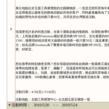
展出地點位於五股工商展覽館的北縣購物節，一直是北部民眾每年
在這裡都是以最便宜的價格回饋給所有的客戶，同時參展廠商為了支
紡織的男性內衣也特價只要69元，共同支持台灣製造活動。
8
現場更有許多的特惠活動，全家小運動必備的慢跑鞋、休閒鞋換季特價2
元；上班族必備的Valentino襯衫更是特價3件500元，女生最愛的I
1500；睡覺用的枕頭更有大搶購的特惠價一個只要50元！讓皮膚
元；知名品牌Giordano為了響應本場活動特別款服飾3件300
貨、好便宜。
想在換季的時刻搶便宜嗎？想在母親節的時候給媽媽一個最棒又最
換季的指標首選；逛累了，腳酸了，現場還有即期食品可以用最便
友最愛的機器人、玩偶、娃娃歡樂城堡全面特賣，務必讓民眾每個
近百家廠商、300個攤位參展；想要再春夏換季搶便宜搶好康，就
活動日期：4/30(五)~5/16(日)
活動地點：北縣工商展覽中心–台北縣五股五權路一號
▼
活動時間：
2010/5/20
2010/5/24
～～