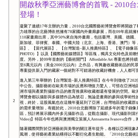
開啟秋季亞洲藝博會的首戰 - 201
登場！
凝聚了連續17年主辦的力量，2010台北國際藝術博覽會即將開啟
力雄厚的台北藝博依然擁有78家國內外畫廊參展，而在09年底就
110家畫廊出席，其中50%來自海外畫廊，包括臺灣、美國、德
新加坡、菲律賓、泰國、中國大陸（北京、上海、香港、澳門）等
區】、【當代展區】、【台灣製造–新人推薦特區】、【電子錄像區(Ela-Vi
PHOTO）】以及【國際藝術媒體區】等區塊，獨具文化特色及前
度。另外，於09年首創的【藝術開門】 Affordable Art 專
至6萬元以內（美金2000元以內）之作品，有興趣收藏藝術品的
專案提供新入門的藏家一個絕對不可錯過的收藏好機會，人人都可
進入第三年舉辦的【台灣製造–新人推薦特區】在今年則徵收了20
中公告。攝影藝術在歐美市場的反應和增值力驚人，可惜在亞洲地
洲市場與產業對攝影作品的教育推廣和收藏都還有發展的空間。歐洲的「Pari
博覽會都以攝影與多媒體作品為號召，無論是畫廊的參與或學術性
2
視，終於，這股風氣也在這幾年蔓延到了亞洲，台灣地區的收藏群
的需求量增加，有鑑於此，2010台北藝博除了延續多年的電子錄像展區之外
區，預計將展示國內外多元攝影作品，從觀念攝影、現代攝影到當代攝
Video)】特區今年也將與澳洲獨立策展人Antoanetta Ivanov
隨著國際間對於亞洲藝術與美學的關注逐年提升，各種以亞洲現象
風潮，使得藝術產業結構得以不斷衍化產生動能。「2010台北藝術論壇 Art 