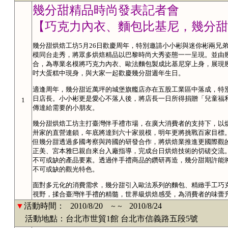
幾分甜精品時尚發表記者會
【巧克力內衣、麵包比基尼，幾分甜
幾分甜烘焙工坊5月26日歡慶周年，特別邀請小小彬與迷你彬兩兄
模同台走秀，將眾多烘焙精品以巴黎時尚大秀姿態一一呈現。並由
合，為專業名模將巧克力內衣、歐法麵包製成比基尼穿上身，展現幾
吋大蛋糕中現身，與大家一起歡慶幾分甜週年生日。
適逢周年，幾分甜近萬坪的城堡旗艦店亦在五股工業區中落成，特
日店長。小小彬更是愛心不落人後，將店長一日所得捐贈「兒童福
1
傳達給需要的小朋友。
幾分甜烘焙工坊主打臺灣伴手禮市場，在廣大消費者的支持下，以
卅家的直營連鎖，年底將達到六十家規模，明年更將挑戰百家目標
但幾分甜透過多國考察與跨國的研發合作，將烘焙業推進更國際觀
正美、宮本雅巳親自來台入廠指導，完成台日烘焙技術的切磋交流
不可或缺的產品要素。透過伴手禮商品的鑽研再造，幾分甜期許能
不可或缺的觀光特色。
面對多元化的消費需求，幾分甜引入歐法系列的麵包、精緻手工巧
視野，揉合臺灣伴手禮的精髓，世界級烘焙感受，為消費者的味蕾
▼
活動時間：
2010/8/20
2010/8/24
～～
活動地點：台北市世貿1館 台北市信義路五段5號