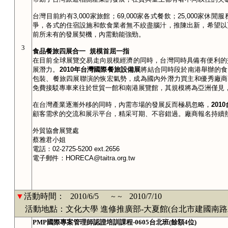
台灣目前約有
3,000
家旅館；
69,000
家各式餐飲；
25,000
家休閒服
爭，各式的住宿設施和飲食業者無不絞盡腦汁，推陳出新，希望以
前所未有的發展契機，內需動能強勁。
3
食品餐旅四展合一
規模首屈一指
在目前全球展覽交易走向規模經濟的同時，台灣同時具備有便利的
展潛力。
2010
年台灣國際餐旅設備展
將結合同時段於南港舉辦的食
包裝、餐旅四展聯演的恢宏氣勢，成為國內外潛力買主和優秀廠商
免費接駁專車來往於世貿一館和南港展覽館，其規模將為亞洲僅見
在台灣產業逐漸外移的同時，內需市場的發展反而極易忽略，
2010
顧客需求的交流和展示平台，精采可期、不容錯過。廠商報名持續
外貿協會展覽處
蔡雅君小姐
電話：
02-2725-5200 ext.2656
電子郵件：
HORECA@taitra.org.tw
▼
活動時間：
2010/6/5
2010/7/10
～～
活動地點：文化大學 進修推廣部-大夏館(台北市建國南路二
PMP國際專案管理師認證培訓課程-0605台北班(餘額4位)