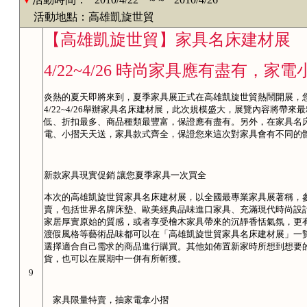
活動地點：高雄凱旋世貿
【高雄凱旋世貿】家具名床建材展
4/22~4/26 時尚家具應有盡有，家
炎熱的夏天即將來到，夏季家具展正式在高雄凱旋世貿熱鬧開展，
4/22~4/26舉辦家具名床建材展，此次規模盛大，展覽內容將帶
低、折扣最多、商品種類最豐富，保證應有盡有。另外，在家具名
電、小摺天天送，家具款式齊全，保證您來這次對家具會有不同的
新款家具現實促銷 讓您夏季家具一次買全
本次的高雄凱旋世貿家具名床建材展，以全國最專業家具展著稱，
賣，包括世界名牌床墊、歐美經典品味進口家具、充滿現代時尚設
家居厚實原始的質感，或者享受檜木家具帶來的沉靜香恬氣氛，更
渡假風格等藝術品味都可以在「高雄凱旋世貿家具名床建材展」一
選擇適合自己需求的商品進行購買。其他如佈置新家時所想到想要
貨，也可以在展期中一併有所斬獲。
9
家具限量特賣，抽家電拿小摺