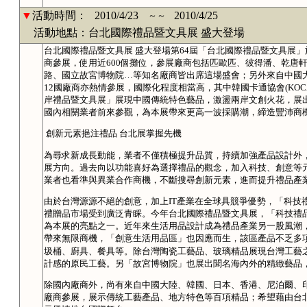
▼
活動時間：
2010/4/23
2010/4/25
～～
活動地點：台北國際禮品暨文具展 盛大登場
台北國際禮品暨文具展 盛大登場第64屆「台北國際禮品暨文具展」於
商參展，使用近600個攤位，參展廠商包括匹歐匹、彼得潘、乾唐
路、國立故宮博物院…等知名廠商皆出席這場盛會；另外來自中國
12國廠商亦熱情參展，國際化程度相當高，其中韓國卡通協會(KO
岸禮品暨文具展」展現中國傳統特色藝品，激盪兩岸文創火花，展出品
國內相關業者前來參觀，為本展帶來更高一波採購潮，締造豐沛商
創新元素挹注禮品 台北展掌握先機
為尋求新成長動能，業者不僅積極提升品質，持續加強產品設計外
展方向。過去向以功能喜好為選擇禮品的觀念，加入科技、創意等
業者也看準與異業合作商機，不斷搜尋創新元素，進而提升禮品產
由於台灣源源不絕的創意，加上IT產業在全球具競爭優勢，「科技
禮贈品市場受到廣泛青睬。今年台北國際禮品暨文具展，「科技禮
為本展的亮點之一。近年來生活用品設計成為禮品產業另一股風潮
帶來無限商機，「創意生活用品區」也因應而生，該區產品不乏多項獲
圾桶、廚具、餐具等。除台灣陶瓷工藝品、玻璃精品展現台灣工藝
計感的原民工藝。另「故宮博物院」也展出聞名海內外的精緻藝品
除國內廠商外，尚有來自中國大陸、韓國、日本、香港、尼泊爾、印
廠商參展，展示傳統工藝產品、地方特色等百項精品；希望藉由台