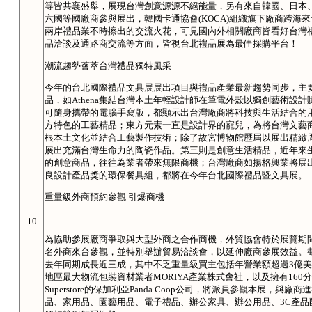
等皆共襄盛舉，展現台灣創意源源不絕能量，另有來自韓國、日本
六國等國廠商參與展出，韓國卡通協會(KOCA)組織旗下廠商跨海
兩岸禮品業不時擦出的交流火花，可見國內外相關廠商皆看好台灣
品洽談及通路商交流等方面，皆視台北禮品展為最佳採購平台！
潮流趨勢薈萃台灣禮品獨特風采
今年的台北國際禮品文具展展出項目與禮品產業最新趨勢同步，主
品，如Athena集結台灣本土年輕設計師在筆電外殼以獨創藝術設
可隨身攜帶的電腦手寫版，都顯示出台灣廠商將科技與生活結合的
方特色的工藝精品；東方元素一直是設計界的寵兒，為將台灣文藝
根本土文化並結合工藝製作技術；除了故宮博物館歷屆以展出精緻
展出充滿台灣生命力的陶瓷作品。第三則是創意生活精品，近年來
的創意商品，往往為業者帶來無限商機；台灣廠商如揚格興業將展出獲
良設計產品獎的環保餐具組，都將在今年台北國際禮品暨文具展。
重量級外商預約參觀 引爆商機
10
為協助參展廠商爭取與大型外商之合作商機，外貿協會特於展覽期
名外商來台參觀，並特別舉辦貿易洽談會，以延伸廠商參展效益。截
去年同期成長近三成，其中不乏重量級買主包括年營業額超過3億美
地區最大物流包裝資材業者MORIYA產業株式會社，以及擁有160分店
Superstore的保加利亞Panda Coop公司，將派員參觀本展
品、家用品、園藝用品、電子禮品、辦公家具、辦公用品、3C產