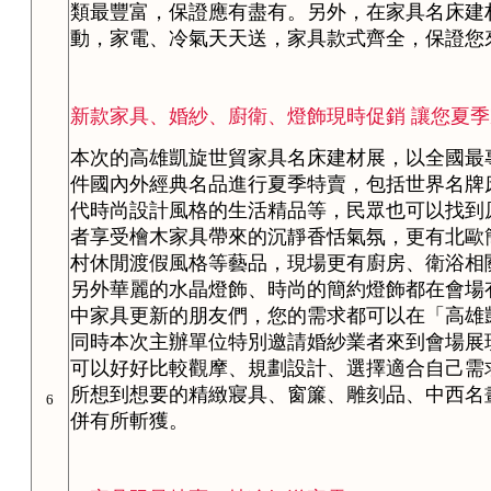
類最豐富，保證應有盡有。另外，在家具名床建
動，家電、冷氣天天送，家具款式齊全，保證您
新款家具、婚紗、廚衛、燈飾現時促銷 讓您夏
本次的高雄凱旋世貿家具名床建材展，以全國最
件國內外經典名品進行夏季特賣，包括世界名牌
代時尚設計風格的生活精品等，民眾也可以找到
者享受檜木家具帶來的沉靜香恬氣氛，更有北歐
村休閒渡假風格等藝品，現場更有廚房、衛浴相
另外華麗的水晶燈飾、時尚的簡約燈飾都在會場
中家具更新的朋友們，您的需求都可以在「高雄
同時本次主辦單位特別邀請婚紗業者來到會場展
可以好好比較觀摩、規劃設計、選擇適合自己需
所想到想要的精緻寢具、窗簾、雕刻品、中西名
6
併有所斬獲。