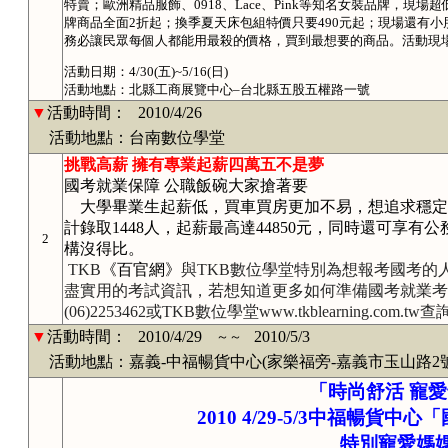
特賣；歐洲精品服飾、0918、Lace、Pink等知名女裝品牌，現場超低價1
牌商品全面2折起；換季夏天床包組特價只要490元起；現場還有
務必讓民眾每個人都能用最殺的價格，買到最想要的商品。活動現場
活動日期：4/30(五)~5/16(日)
活動地點：北縣工商展覽中心–台北縣五股五權路一號
▼
活動時間：
2010/4/26
活動地點：台南數位學堂
挑戰高薪 擁有專業起薪四萬五不是夢
國考就業保障 公職飯碗大家搶著要
大學畢業生起薪低，買車買房更加不易，想追求穩定
計錄取1448人，起薪最高達44850元，同時還可享
2
構沒得比。
TKB
《百官網》
與TKB數位學堂特別為想報考國考的
盡實用的考試資訊，若
想知道更多如何準備國考就業考
(06)2253462或TKB數位學堂www.tkblearning.com.tw
▼
活動時間：
2010/4/29
2010/5/3
～～
活動地點：嘉義-中福暢貨中心(家樂福旁-嘉義市玉山路2號
「時尚舒活 寵
2010
4/29-5/3
中福暢貨中心「
特別寵愛媽