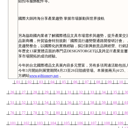
鈕扣等服飾配件等。
國際大師跨海分享產業趨勢 掌握市場脈動與世界接軌
另為協助國內業者了解國際禮品文具市場需求與趨勢，提升產業交
品新商機，外貿協會特別規劃「國際流行趨勢暨通路開發研討會」
意趨勢整合，以國際化的實務經驗，探討新興創意品牌經營、行銷及
年歷史13家實體店面的專門店DESIGNTORGET以及跨足IT產業並屢獲設
享市場開拓的成功經驗。
今年的台北國際禮品文具展內容多元豐富，另有多項周邊活動包括
今年3月開始到展覽期間4月23至26日陸續登場。本展後兩天(4/2
方網站
www.giftionery.net
。
｜
01
｜
｜
02
｜
｜
03
｜
｜
04
｜
｜
05
｜
｜
06
｜
｜
07
｜
｜
08
｜
｜
09
｜
｜
10
｜
｜
26
｜
｜
27
｜
｜
28
｜
｜
29
｜
｜
30
｜
｜
31
｜
｜
32
｜
｜
33
｜
｜
34
｜
｜
35
｜
｜
3
｜
51
｜
｜
52
｜
｜
53
｜
｜
54
｜
｜
55
｜
｜
56
｜
｜
57
｜
｜
58
｜
｜
59
｜
｜
60
｜
｜
6
｜
76
｜
｜
77
｜
｜
78
｜
｜
79
｜
｜
80
｜
｜
81
｜
｜
82
｜
｜
83
｜
｜
84
｜
｜
85
｜
｜
8
｜
101
｜
｜
102
｜
｜
103
｜
｜
104
｜
｜
105
｜
｜
106
｜
｜
107
｜
｜
108
｜
｜
109
｜