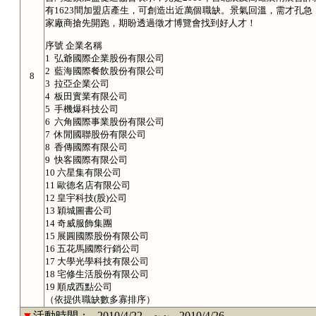
有1623間加盟店產生，可創造出近萬個職缺。景氣回溫，需才孔急
家廠商搶先開跑，期盼透過徵才博覽會找到好人才！
序號 企業名稱
1 弘爺國際企業股份有限公司
2 藍海國際餐飲股份有限公司
8
3 拉亞企業公司
4 板田實業有限公司
5 手機爆科技公司
6 六角國際事業股份有限公司
7 休閒國聯股份有限公司
8 香傳國際有限公司
9 快客國際有限公司
10 六星集有限公司
11 歐德名店有限公司
12 皇宇科技(股)公司
13 穎城圖書公司
14 奇威服飾集團
15 展圓國際股份有限公司
16 五花馬國際行銷公司
17 大學光學科技有限公司
18 宅修生活股份有限公司
19 順成西點公司
（依提供職缺數多寡排序）
▼
活動時間：
2010/4/22
2010/4/26
～～