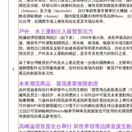
化，隨世界潮流，高勞力製造已漸漸移往人力低價的中國大陸，國
構想及功能，研發出與3c娛樂科技結合，擁有高附加價值的運動器
（Johnson）及力伽（SportsArt）、自行車銷售量常勝軍巨大機械
飾名牌歐都納（Atunas）、國內製造高爾夫球桿領導品牌Hono、台
出台灣，在國際市場上擁有高知名度及市場佔有率。
戶外、水上運動注入展覽新活力
根據經濟部國貿局統計（如下表），2009年最火熱、成長率最高
篷、睡袋等戶外運動相關用品；滑水板、衝浪板、帆板等水域活動
類。雖然出口規模及金額不如健身器材等明星外銷商品，但在去年
情況而言，戶外及水上運動的崛起，是非常具有潛力的明日之星。
為了將台灣優質的戶外及水上產品更進一步推向國際舞台，主辦單
服飾暨配件近百間廠商參展，並特別在展場內規劃「優質戶外運動用品展
5
產品的創新與多元性。
未來潮流商品 展現產業無限創意
由外貿協會與自行車研發中心共同主辦的「體育用品創新產品獎（TaiSPO AL
廠商及買主一致好評，本次得獎的１０項作品中可窺見未來運動用
能攀爬機、六逸科技利用高效率馬達與鋰電池供電技術的水上摩托
可外接MP3和音樂隱藏式LCD電子計分的鋼化玻璃足球台讓遊戲
士設計可容納輪椅的Matrix輪拳手轉車及銀髮族也可使用的名躍
有價值性的產品參考指引。
高峰論壇首度在台舉行 與世界領導品牌直接互動