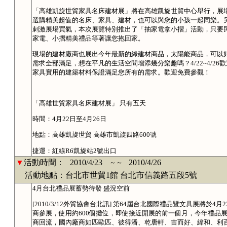
「高雄凱旋世貿家具名床建材展」將在高雄凱旋世貿中心舉行，展
選購精美超值的名床、家具、建材，也可以與您的小孩一起同樂。
刺激展場買氣，本次展覽特別推出了「抽家電拿小摺」活動，只要
家電、小摺精美禮品等著讓您抱回家。
現場的建材廠商也展出今年最新的綠建材商品，太陽能商品，可以
需求全部滿足，想在平凡的生活空間增添幾分樂趣嗎？4/22~4/2
家具實用的建築材料保證滿足您所有的需求。歡迎免費參觀！
「高雄世貿家具名床建材展」 只有五天
時間：4月22日至4月26日
地點：高雄凱旋世貿 高雄市凱旋四路600號
捷運：紅線R6凱旋站2號出口
▼
活動時間：
2010/4/23
2010/4/26
～～
活動地點：台北市世貿1館 台北市信義路五段5號
4月台北禮品展蓄勢待發 盛況空前
[2010/3/12外貿協會台北訊] 第64屆台北國際禮品暨文具展將於
商參展，使用約600個攤位，即使接近開展的前一個月，今年禮品
商回流，國內廠商如匹歐匹、彼得潘、乾唐軒、吉而好、緯和、利