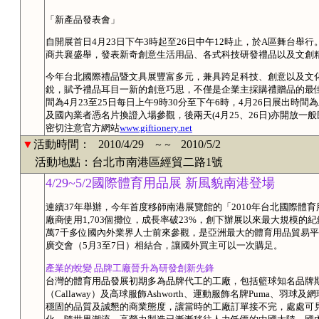
「新產品發表會」
自開展首日4月23日下午3時起至26日中午12時止，於A區舞台舉
商共襄盛舉，發表新奇創意生活用品、各式科技研發禮品以及文創
今年台北國際禮品暨文具展豐富多元，兼具跨足科技、創意以及文
銳，賦予禮品耳目一新的創意巧思，不僅是企業主採購禮贈品的最
間為4月23至25日每日上午9時30分至下午6時，4月26日展出時間
及國內業者憑名片換證入場參觀，後兩天(4月25、26日)亦開放一
密切注意官方網站
www.giftionery.net
▼
活動時間：
2010/4/29
2010/5/2
～～
活動地點：台北市南港區經貿二路1號
4/29~5/2國際體育用品展 新風貌南港登場
連續37年舉辦，今年首度移師南港展覽館的「2010年台北國際體育用
廠商使用1,703個攤位，成長率破23%，創下辦展以來最大規模的
萬7千多位國內外業界人士前來參觀，是亞洲最大的體育用品貿易平
廣交會（5月3至7日）相結合，讓國外買主可以一次購足。
產業的蛻變 品牌工廠晉升為研發創新先鋒
台灣的體育用品發展初期多為品牌代工的工廠，包括籃球知名品牌斯伯
（Callaway）及高球服飾Ashworth、運動服飾名牌Puma、羽球及
穩固的品質及誠懇的商業態度，讓當時的工廠訂單接不完，處處可見Made