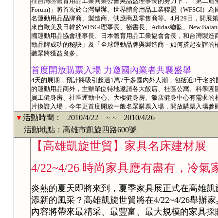
在台灣區體育用品工業同業公會吳品盛理事長的努力下，「第二屆全球運動用品
Forum)」將首次於台灣舉辦。世界體育用品工業聯盟（WFSGI
名運動用品品牌商、製造商、供應商及零售商等。4月29日，開展第
來自歐美及日韓的WFSGI理事長、祕書長、Adidas總監、New Balance、
國運動用品協會理事長、日本體育用品工業協會會長，和台灣製造
動品牌成功的秘訣」及「全球運動品牌與製造商－如何搭起友誼的
聽眾將獲益良多。
首度開放購票入場 力邀國內業者共襄盛舉
4天的展期，預計將吸引超過1萬7千多國內外人潮，包括近3千名
的運動用品商外，主辦單位特地邀請各大飯店、社區公寓、科學園
員工健身房、社區運動中心、大樓健身房、飯店健身中心有需求的
片換證入場，今年更首度開放一般名眾購票入場，開放購票入場參觀
▼
活動時間：
2010/4/22
2010/4/26
～～
活動地點：高雄市凱旋四路600號
【高雄凱旋世貿】家具名床建材展
4/22~4/26 時尚家具應有盡有，冷
炎熱的夏天即將來到，夏季家具展正式在高雄凱
添新的風采？高雄凱旋世貿將在4/22~4/26舉
內容將帶來最精采、最豐富、最大規模的家具採