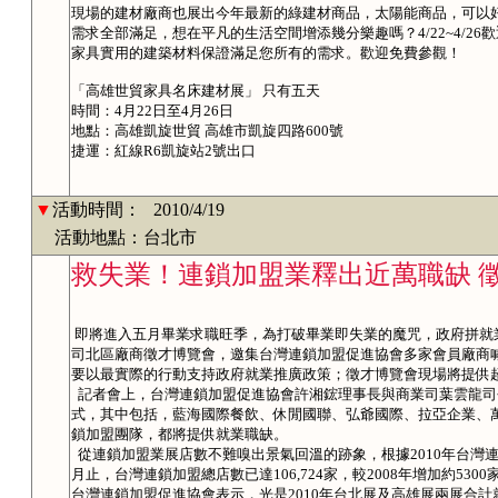
現場的建材廠商也展出今年最新的綠建材商品，太陽能商品，可以
需求全部滿足，想在平凡的生活空間增添幾分樂趣嗎？4/22~4/2
家具實用的建築材料保證滿足您所有的需求。歡迎免費參觀！
「高雄世貿家具名床建材展」 只有五天
時間：4月22日至4月26日
地點：高雄凱旋世貿 高雄市凱旋四路600號
捷運：紅線R6凱旋站2號出口
▼
活動時間：
2010/4/19
活動地點：台北市
救失業！連鎖加盟業釋出近萬職缺 
即將進入五月畢業求職旺季，為打破畢業即失業的魔咒，政府拼就
司北區廠商徵才博覽會，邀集台灣連鎖加盟促進協會多家會員廠商
要以最實際的行動支持政府就業推廣政策；徵才博覽會現場將提供超
記者會上，台灣連鎖加盟促進協會許湘鋐理事長與商業司葉雲龍司
式，其中包括，藍海國際餐飲、休閒國聯、弘爺國際、拉亞企業、
鎖加盟團隊，都將提供就業職缺。
從連鎖加盟業展店數不難嗅出景氣回溫的跡象，根據2010年台灣連
月止，台灣連鎖加盟總店數已達106,724家，較2008年增加約530
台灣連鎖加盟促進協會表示，光是2010年台北展及高雄展兩展合計就