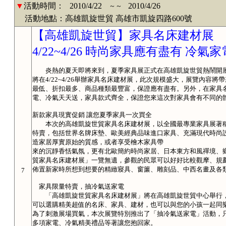
▼
活動時間：
2010/4/22
2010/4/26
～～
活動地點：高雄凱旋世貿 高雄市凱旋四路600號
【高雄凱旋世貿】家具名床建材展
4/22~4/26 時尚家具應有盡有 冷
炎熱的夏天即將來到，夏季家具展正式在高雄凱旋世貿熱鬧開展
將在4/22~4/26舉辦家具名床建材展，此次規模盛大，展覽內容
最低、折扣最多、商品種類最豐富，保證應有盡有。另外，在家具
電、冷氣天天送，家具款式齊全，保證您來這次對家具會有不同的
新款家具現實促銷 讓您夏季家具一次買全
本次的高雄凱旋世貿家具名床建材展，以全國最專業家具展著稱
特賣，包括世界名牌床墊、歐美經典品味進口家具、充滿現代時尚
造家居厚實原始的質感，或者享受檜木家具帶
來的沉靜香恬氣氛，更有北歐簡約時尚家居、日本東方和風禪境、
貿家具名床建材展」一覽無遺，參觀的民眾可以好好比較觀摩、規
佈置新家時所想到想要的精緻寢具、窗簾、雕刻品、中西名畫及各
7
家具限量特賣，抽冷氣送家電
「高雄凱旋世貿家具名床建材展」將在高雄凱旋世貿中心舉行，
可以選購精美超值的名床、家具、建材，也可以與您的小孩一起同
為了刺激展場買氣，本次展覽特別推出了「抽冷氣送家電」活動，
多項家電、冷氣精美禮品等著讓您抱回家。