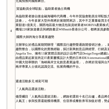
元風情推向國際舞台。
貿協動員全球駐點，協助業者搶占商機
為協助業者搶佔後金融海嘯時代商機，今年外貿協會動員全球駐點
談會」。今年多家大型外商將於展期間來訪，其中不乏重量級買主
業額達1億美元，關西地區最大物流包裝資材業者MORIYA產業株
機場220家旅遊書店與網路書店WHSmith香港分公司，都將派員
4
國際大師跨海分享產業趨勢
主辦單位於禮品展期間辦理「國際流行趨勢暨通路開發研討會」，
趨勢整合，以國際化的實務經驗，探討新興創意品牌經營、行銷及通
Angelia Teo、擁有13家實體店面的設計品專門店DesignTorget
由禮品業起家並跨足IT產業屢獲設計大獎的日本IDEA internation
中國大陸舉辦的「海峽兩岸文化創意產業論壇」，亦將於現場與台
兩岸專業人士彼此認識交流、拓展商機的平台。
週邊活動多元 精彩可期
「人氣商品選拔活動」
備受矚目「人氣商品選拔活動」，網路初選前十名已出爐，產品將
人氣王；參與投票還能獲得機票、住宿券或餐飲券等加值好禮，勢