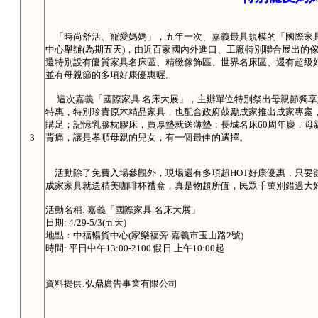
「時尚舒活、寵愛媽媽」，五年一次、嘉義最具規模的「國際家
中心舉辦
(
為期五天
)
，由近百家國內外進口、工廠特別聯合展出的傢
還特別設有優質家具名床區、精緻傢飾區、世界名床區、還有超級
並有母親節的多項好康優惠喔。
這次嘉義「國際家具
.
名床大展」，主辦單位特別祭出母親節獨享
特惠，特別珍貴原木精品家具，也配合政府鼓勵成家推出成家專案
購足；記憶乳膠枕膠床，買厚墊就送薄墊；長城名床
60
周年慶，母
3
背痛，讓是孝順母親的兒女，有一個最佳的選擇。
活動除了免費入場參觀外，現場還有多項超
HOT
好康優惠，只要
成家家具就送精美咖啡杯禮盒，真是物超所值，民眾千萬別錯過大
活動名稱
:
嘉義「國際家具
.
名床大展」
日期
: 4/29-5/3(
五天
)
地點：中福暢貨中心
(
家樂福旁
-
嘉義市玉山路
2
號
)
時間
:
平日中午
13:00-2100
假日 上午
10:00
起
資料提供
:
弘鼎廣告事業有限公司