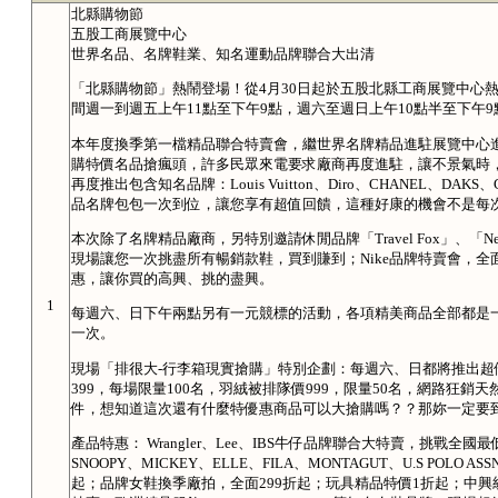
北縣購物節
五股工商展覽中心
世界名品、名牌鞋業、知名運動品牌聯合大出清
「北縣購物節」熱鬧登場！從4月30日起於五股北縣工商展覽中心熱鬧
間週一到週五上午11點至下午9點，週六至週日上午10點半至下午9
本年度換季第一檔精品聯合特賣會，繼世界名牌精品進駐展覽中心
購特價名品搶瘋頭，許多民眾來電要求廠商再度進駐，讓不景氣時
再度推出包含知名品牌：Louis Vuitton、Diro、CHANEL、DAKS、
品名牌包包一次到位，讓您享有超值回饋，這種好康的機會不是每
本次除了名牌精品廠商，另特別邀請休閒品牌「Travel Fox」、「N
現場讓您一次挑盡所有暢銷款鞋，買到賺到；Nike品牌特賣會，全面挑
惠，讓你買的高興、挑的盡興。
1
每週六、日下午兩點另有一元競標的活動，各項精美商品全部都是
一次。
現場「排很大-行李箱現實搶購」特別企劃：每週六、日都將推出超優
399，每場限量100名，羽絨被排隊價999，限量50名，網路狂銷
件，想知道這次還有什麼特優惠商品可以大搶購嗎？？那妳一定要到
產品特惠： Wrangler、Lee、IBS牛仔品牌聯合大特賣，挑戰全國
SNOOPY、MICKEY、ELLE、FILA、MONTAGUT、U.S PO
起；品牌女鞋換季廠拍，全面299折起；玩具精品特價1折起；中