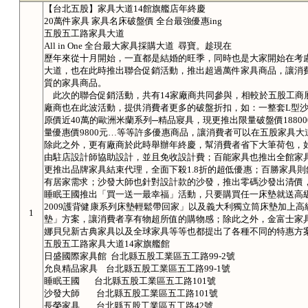
【台北五股】家具大道14館旗艦店年終慶
20萬件家具 家具名床破盤價 全台最強優惠ing
五股五工路家具大道
All in One 全台最大家具採購大道 尋寶。趁現在
歷年來從十月開始，一直都是結婚的旺季，同時也是大家開始在考
大道，也在此時推出聯合促銷活動，推出超過萬件家具商品，讓消
質的家具商品。
此次的聯合促銷活動，共有14家廠商共同參與，相較於五股工商
廠商也在此波活動，提供消費者更多的破盤折扣，如：一整套L型沙發含
原價近40萬的歐洲米蘭系列─精品寢具，現更推出限量破盤價188
量優惠價9800元…等等許多優惠商品，讓消費者可以在五股家具
除此之外，更有廠商於此時舉辦年終慶，幫消費者省下大筆荷包，
由駐店設計師協助設計，並且免收設計費；百能家具也推出全館家具
更推出品牌家具結束代理，全面下殺1.8折的超低優惠；百勝家具則針
有居家需求；沙發大師也針對設計款的沙發，推出零碼沙發出清價
睡眠王國推出「買一送一最幸福」活動，只要購買任一床墊就送高級
2009護背健康系列床墊輕鬆帶回家」以及義大利獨立筒床墊加上
1
墊」方案，讓消費者享有物超所值的購物感；除此之外，金富士家
娜貝兒新古典家具以及全球家具等等也都提出了各種不同的特惠方
五股五工路家具大道14家旗艦館
日盛國際家具館 台北縣五股工業區五工路99-2號
允良精品家具 台北縣五股工業區五工路99-1號
睡眠王國 台北縣五股工業區五工路101號
沙發大師 台北縣五股工業區五工路101號
長榮家具 台北縣五股工業區五工路42號