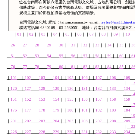
位在台南縣白河鎮六溪里的台灣電影文化城，占地約兩公頃，創建
傳統建築，迄今仍保有古早味商店街、廣場及各項電視劇拍攝的場
規模且兼用於影視拍攝基地最佳的實體場景。
台灣電影文化城 網址：taiwan.emmm.tw email:
reylee@ms11.hinet.n
聯絡電話06-6840169、05-2530551 地址：台南縣白河鎮六溪里21-
｜
01
｜
｜
02
｜
｜
03
｜
｜
04
｜
｜
05
｜
｜
06
｜
｜
07
｜
｜
08
｜
｜
09
｜
｜
10
｜
｜
26
｜
｜
27
｜
｜
28
｜
｜
29
｜
｜
30
｜
｜
31
｜
｜
32
｜
｜
33
｜
｜
34
｜
｜
35
｜
｜
3
｜
51
｜
｜
52
｜
｜
53
｜
｜
54
｜
｜
55
｜
｜
56
｜
｜
57
｜
｜
58
｜
｜
59
｜
｜
60
｜
｜
6
｜
76
｜
｜
77
｜
｜
78
｜
｜
79
｜
｜
80
｜
｜
81
｜
｜
82
｜
｜
83
｜
｜
84
｜
｜
85
｜
｜
8
｜
101
｜
｜
102
｜
｜
103
｜
｜
104
｜
｜
105
｜
｜
106
｜
｜
107
｜
｜
108
｜
｜
109
｜
｜
｜
1
｜
126
｜
｜
127
｜
｜
128
｜
｜
129
｜
｜
130
｜
｜
131
｜
｜
132
｜
｜
133
｜
｜
134
｜
｜
｜
1
｜
151
｜
｜
152
｜
｜
153
｜
｜
154
｜
｜
155
｜
｜
156
｜
｜
157
｜
｜
158
｜
｜
159
｜
｜
｜
1
｜
176
｜
｜
177
｜
｜
178
｜
｜
179
｜
｜
180
｜
｜
181
｜
｜
182
｜
｜
183
｜
｜
184
｜
｜
｜
1
｜
201
｜
｜
202
｜
｜
203
｜
｜
204
｜
｜
205
｜
｜
206
｜
｜
207
｜
｜
208
｜
｜
209
｜
｜
｜
2
｜
226
｜
｜
227
｜
｜
228
｜
｜
229
｜
｜
230
｜
｜
231
｜
｜
232
｜
｜
233
｜
｜
234
｜