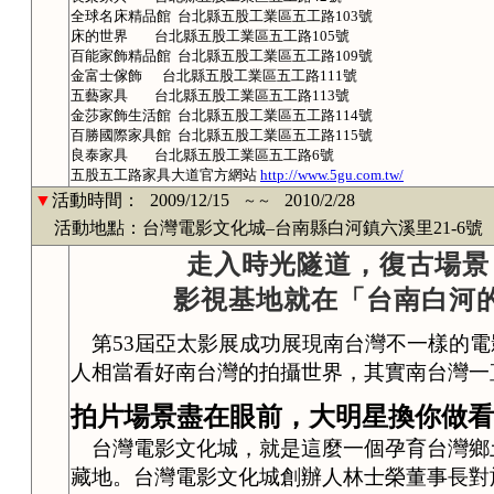
全球名床精品館 台北縣五股工業區五工路103號
床的世界 台北縣五股工業區五工路105號
百能家飾精品館 台北縣五股工業區五工路109號
金富士傢飾 台北縣五股工業區五工路111號
五藝家具 台北縣五股工業區五工路113號
金莎家飾生活館 台北縣五股工業區五工路114號
百勝國際家具館 台北縣五股工業區五工路115號
良泰家具 台北縣五股工業區五工路6號
五股五工路家具大道官方網站
http://www.5gu.com.tw/
▼
活動時間：
2009/12/15
2010/2/28
～～
活動地點：台灣電影文化城–台南縣白河鎮六溪里21-6號
走入時光隧道，復古場景
影視基地就在「台南白河
第
53屆亞太影展成功展現南台灣不一樣的
人相當看好南台灣的拍攝世界，其實南台灣一
拍片場景盡在眼前，大明星換你做看
台灣電影文化城，就是這麼一個孕育台灣鄉
藏地。台灣電影文化城創辦人林士榮董事長對