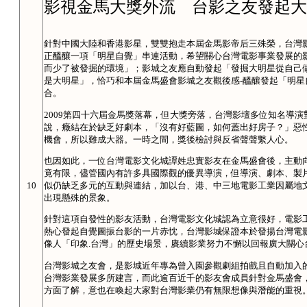
影視金馬大獎外流 台影之友發起大
針對中國大陸和香港影星，雙雙抱走本屆金馬影帝后三殊榮，台灣
正醞釀一項「明星自覺」串連活動，希望關心台灣電影事業發展的
而少了被發掘的環境」；影城之友應自動發起「發掘大明星從自己
是大明星」，恰巧和本屆金馬盛會影城之友觀後感-醞釀發起「明
合。
2009第四十六屆金馬獎落幕，但大獎旁落，台灣影壇多位知名導
說，癥結在於缺乏好劇本，「沒有好藍圖，如何蓋出好房子？」惡
機會，所以難成大器。一時之間，獎後檢討與反省聲聲繫人心。
也因如此，一位台灣電影文化城譚姓忠實影友在金馬盛會後，主動
竟有限，儘管國內有許多具國際觀的優異導演，但導演、劇本、製
似仍缺乏多元的互動與連結，加以台、港、中三地電影工業因屬地
10
出現懸殊的景象。
針對這項自發性的影友活動，台灣電影文化城認為立意很好，電影
熱心發起自覺圖振台影的一片赤忱，台灣影城保證本於發揚台灣電影
像人「印象.台灣」的歷史場景，賡續影業努力不懈以回報廣大關心
台灣影城之友會，是影城近年專為曾入園參觀劇組拍戲且自動加入
台灣影業發展多所建言，而此逾百近千的影友會成員針對金馬盛會
方面了解，意也在喚起大家對台灣影業仍有無限想像與潛能的重視