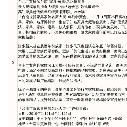
台北世貿移師台南 家具‧家飾‧名床博覽會
最大規模家具清倉大特賣 價格超優惠 款式最齊全
萬件家具超低價年終特賣 聰明買、easy購
「台南世貿家具家飾名床大展–年終特賣會」，1月21日至25日將
具、家飾、名床博覽會，集合了知名家具大廠聯合展出，萬件優質
清，家具、家飾、寢具，款式多樣，應有盡有，不論歐美風格、日
目，折扣後的價格，不另你心動都難，讓大家再過年前可以打造充滿
家換新裝！
許多新人趕在農曆年前成家，許多民眾也習慣在年底「除舊佈新」，
大展，正是提供民眾參觀、選購「美化生活」的大好機會，廠商出
添購家具的民眾來說，到「台南世貿家具家飾名床大展」買家具是
5
台南世貿家具家飾名床大展–年終特賣會，不論是世界名床、歐美
打盡，滿足不同類型民眾與不同風格的品味需求。名家設計款更不
品味生活家具區，能看到玉石設計家具、原木製成家具等富含藝術
不同裝潢品味搭配擺設，展現自我風格。
除了一應俱全的家具，會場也展出各類行的家飾精品，精緻寢具、
居生活配件簡單但完整齊備，對於講究居家生活品質的消費者而言
的家飾精品，提升居家品味，當然一般消費者到現場撿便宜是絕對
『台南世貿家具家飾名床大展–年終特賣會』
日期：2010年1月21日至1月25日
展出時間：平日下午1:00至晚上8:00、假日上午10:00至晚上8:00
地點：台南世貿展覽中心 台南縣仁德鄉中山路10巷16號