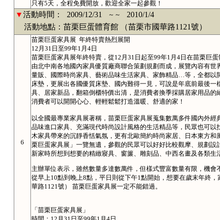
只有5天，全程免費開放，歡迎全家一起參觀！
▼
活動時間：
2009/12/31
2010/1/4
～～
活動地點：苗栗巨蛋體育館 （苗栗市國華路1121號）
苗栗巨蛋家具展 年終特賣熱烈展開
12月31日至99年1月4日
苗栗巨蛋家具展年終特賣，從12月31日起至99年1月4日在苗栗巨
由北中南各地國內家具優質廠商聯合策劃規劃而成，展覽內容有世
量販、國際時尚家具、藝術品味生活家具、家飾精品…等，全都以
床墊，更展出各國優質床墊、國內難得一見，可說是年底前最後一
具、居家新品，翻箱倒櫃特價出清，是消費者換季採購居家用品的
消費者可以開開心心、輕輕鬆鬆打造溫暖、舒適的家！
以全國最專業家具展著稱，苗栗巨蛋家具展蒐集數萬多件國內外經
品味進口家具、充滿現代時尚設計風格的生活精品等，民眾也可以
木家具帶來的沉靜香恬氣氛，更有北歐簡約時尚家居、日本東方和
6
栗巨蛋家具展」一覽無遺，參觀的民眾可以好好比較觀摩、規劃設
新家時所想到想要的精緻寢具、窗簾、雕刻品、中西名畫及各類生
主辦單位表示，雖然數量多達數萬件，但樣式豐富數量有限，機會
從早上10點到晚上8點，平日則從下午1點開始，想要在歲末年終
華路1121號） 苗栗巨蛋家具展一定不能錯過。
「苗栗巨蛋家具展」
時間：12月31日至99年1月4日