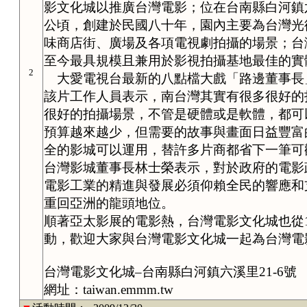
影文化城以推廣台灣電影；位在台南縣白河鎮
公頃
，創建於民國八十年，園內主要為台灣光
味商店街、廣場及各項電視劇拍攝的場景；台
至今最具規模且兼用於影視拍攝基地最佳的實
2
大愛電視台最新的八點檔大戲「路邊董事長
該片工作人員表示，南台灣其實有很多很好的
很好的拍攝場景，不管是硬體或是軟體，都可
預算越來越少，但需要的故事與畫面日益豐富
全的影城可以運用，替許多片商都省下一筆可
台灣影城董事長林士榮表示，對於
政府的電影
電影工業的精進與發展必須仰賴全民的響應和
重回亞洲的龍頭地位。
順著亞太影展的電影熱，台灣電影文化城也從
動，歡迎大家與台灣電影文化城一起為台灣電
台灣電影文化城–台南縣白河鎮六溪里
21-6號
網址：
taiwan.emmm.tw