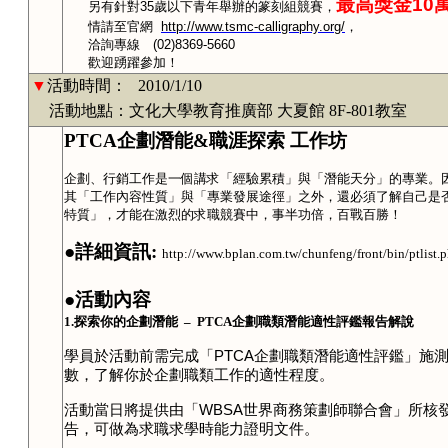
最高獎金
10
另有針對
35
歲以下青年舉辦的篆刻組競賽，
情請至官網
http://www.tsmc-calligraphy.org/
，
洽詢專線
(02)8369-5660
歡迎踴躍參加！
▼
活動時間：
2010/1/10
活動地點：文化大學教育推廣部 大夏館 8F-801教室
PTCA
企劃潛能
&
職涯探索 工作坊
企劃、行銷工作是一個講求「經驗累積」與「潛能天分」的專業。
其「工作內容性質」與「專業發展途徑」之外，還必須了解自己是
特質」，才能在激烈的求職競賽中，事半功倍，百戰百勝！
●詳細資訊
:
http://www.bplan.com.tw/chunfeng/front/bin/ptlis
●
活動
內容
1.
探索你的企劃潛能
–
PTCA
企劃職類潛能適性評鑑報告解說
學員於活動前需完成「
PTCA
企劃職類潛能適性評鑑」施
數，了解你於企劃職類工作的適性程度。
活動當日將提供由「
WBSA
世界商務策劃師聯合會」所核
告，可做為求職求學時能力證明文件。