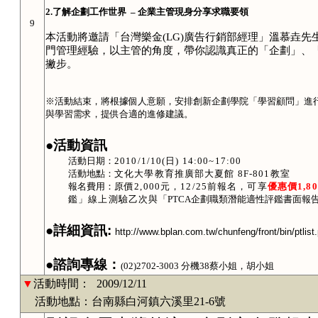
2.
了解企劃工作世界
–
企業主管現身分享求職要領
9
本活動將邀請「
台灣樂金
(LG)
廣告行銷部經理
」
溫慕垚
先
門管理經驗，以主管的角度，
帶你認識真正的「企劃」、
撇步。
※活動結束，將根據個人意願，安排創新企劃學院「學習顧問」進
與學習需求，提供合適的進修建議。
●
活動資訊
活動日期：
2010/1/10
(
日
) 14:00~17:00
活動地點：
文化大學教育推廣部大夏館
8F
-801
教室
報名費用：
原價
2,000
元，
12/25
前報名，可享
優惠價
1,8
鑑」線上測驗乙次與
「
PTCA
企劃職類潛能適性評鑑書面報
●詳細資訊
:
http://www.bplan.com.tw/chunfeng/front/bin/ptli
●諮詢專線：
(02)2702-3003
分機
38
蔡
小姐，
胡
小姐
▼
活動時間：
2009/12/11
活動地點：台南縣白河鎮六溪里21-6號