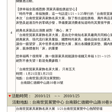
關優惠活動。
【拼幸福全面感恩價‧買家具最低價超甘心】
「時尚平價，幸福無價」這一句話是1/21～1/25舉行的「台南世
本次「台南世貿家具家飾名床大展」除了祭出超低價格、萬件商品
床墊及超過百件的零碼沙發，準備要讓消費者知道時尚其實很平價
經典名床新品出清價 絕對「佛心」來了
4
「台南世貿家具家飾名床大展」是由北中南知名家具廠商共同精心
經典家具、現代流行家具量販、國際時尚家具、藝術品味生活家具
讓你一眼望穿，其中世界名牌床墊大展，展出各國優質床墊、國內
床，親身體會到「床」的重要
想幸福嗎？很簡單，換一個新家具就能讓你省錢又幸福 1/21～1/
絕對不會失望！歡迎免費參觀！
「台南世貿家具家飾名床大展」 只有五天
時間：1月21日至1月25日
地點：台南世貿(原貝汝展覽館)
台南縣仁德鄉中山路10巷16號
▼
活動時間：
2010/1/21
2010/1/25
～～
活動地點：台南世貿展覽中心 台南縣仁德鄉中山路10巷1
台南世貿家具家飾名床大展 1/21台南世貿展覽中心熱鬧登場