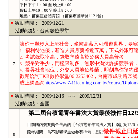
平日下午 1：00 至 晚上8：00
假日上午10：00至 晚上8：00
地點：苗栗巨蛋體育館 （苗栗市國華路1121號）
▼
活動時間：
2009/12/21
活動地點：台南數位學堂
讓你一舉歩入上流社會，坐擁高薪又可環遊世界，夢寐
福利待遇優，新進人員月薪將近五萬，正式外派可
1.
考試錄取率高，錄取率遠高於公務人員高普考
2.
競爭對手少，門檻限制多，無形中淘汰許多競爭者
7
3.
提昇社會地位，外交人員地位尊榮，即刻為你預約
4.
歡迎洽詢TKB數位學堂06-2253462，台南市成功路75號
或上網查詢
http://www.7-11learning.com.tw/course/Diploma
▼
活動時間：
2009/12/16
2009/12/31
～～
活動地點：全國
第二屆台積電青年書法大賞最後徵件日
12/
目前國內競賽獎金最高的【台積電青年書法大賞】
原訂於
12/6
徵件截止日
段考期間，為不影響學生做參賽準備，是以
8