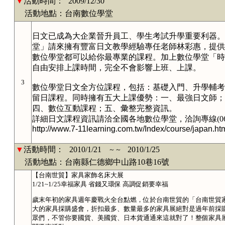
▼
活動時間：
2009/12/30
活動地點：台南數位學堂
日文已成為大企業晉升員工、學生考試升學重要利器。
堂」請來擁有豐富日文教學經驗專任老師林彩惠，提供
數位學堂
都可以給你最專業的課程。加上數位學堂
「時
自由安排上課時間，完全不會影響上班、上課。
3
數位學堂日文全方位課程，包括：基礎入門、升學輔考
留日課程。同時擁有五大上課優勢：一、最強日文師；
四、數位互動課程；五、彙整完整資訊。
詳
細日文課程資訊請洽全國各地數位學堂，洽詢專線
(0
http://www.7-11learning.com.tw/Index/course/japan.ht
▼
活動時間：
2010/1/21
2010/1/25
～～
活動地點：台南縣仁德鄉中山路10巷16號
【台南世貿】家具家飾名床大展
1/21~1/25幸福家具 省錢又環保 高調促銷要幸福
歲末年初的家具週年慶戰火全台點燃，位於台南世貿的「台南世貿
大的家具採購盛會，折扣最多、數量最多的家具展絕對是過年前採
眾們，不管你要國貨、美國貨、日本貨通通來這就對了！整個家具