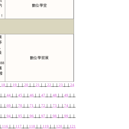
照
的
數位學堂
徑！
果
等
，
最
數位學習展
88
獲
撥
｜
18
｜
｜
19
｜
｜
20
｜
｜
21
｜
｜
22
｜
｜
23
｜
｜
24
｜
｜
44
｜
｜
45
｜
｜
46
｜
｜
47
｜
｜
48
｜
｜
49
｜
｜
｜
｜
69
｜
｜
70
｜
｜
71
｜
｜
72
｜
｜
73
｜
｜
74
｜
｜
｜
｜
94
｜
｜
95
｜
｜
96
｜
｜
97
｜
｜
98
｜
｜
99
｜
｜
｜
116
｜
｜
117
｜
｜
118
｜
｜
119
｜
｜
120
｜
｜
121