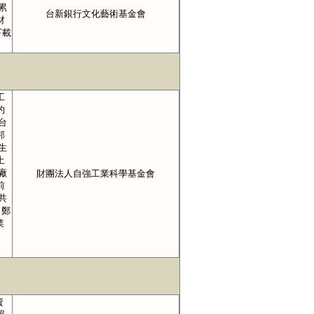
累
台新銀行文化藝術基金會
材
下載
工
的
台
邦
生
土
廠
財團法人自強工業科學基金會
前
共
 鄭
業
資