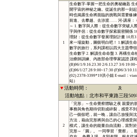
生命數字-掌握一把生命的奧秘鑰匙 
開宇宙的神秘之鑰。從誕生的那一刻起
時也揭露生命將面臨的挑戰與需要修練
前進、去攀越、去涉渡…… 河-講座
～ 1. 數字與人際：從生命數字突破人際關
字與伴侶：從生命數字探索親密關係 10月1
理財：從生命數字發展理財計畫 10月3
1
來一場旋動，圖個明白吧！ 1.解讀生命
數字的旅行，系列課程以四大主題帶領更
生命數字 2. 解讀生命命盤 3. 再構
治療師訓練、內政部命理學家認證 課程時間：週間班：(A
(B)96/1/9.16.23.30 2/6.13.27 3/6 19:
(E)96/1/27.28 9:00~17:30 (F)9
(02) 2378-3399*19洪小姐 E-ma
站）
▼
活動時間：
及
活動地點：北巿和平東路三段509巷
「完形」～生命覺察體驗之夜 親愛的
事務與角色期待切割成碎裂，感受不到
己一個假吧，就一晚，讓自己放慢與沈
方法，藉由完形將與自己的心理感受與
2
模式，讓生命的能量自由流動，當對於
完形～「圓」。 一同學習「覺察」，
存在。 免費入場，名額有限，報名從速！ 