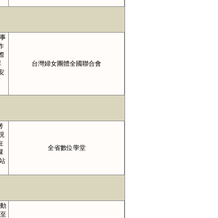
事
作
際
單
台灣婦女團體全國聯合會
安
考
現
在
全省數位學堂
課
站
元動
上至