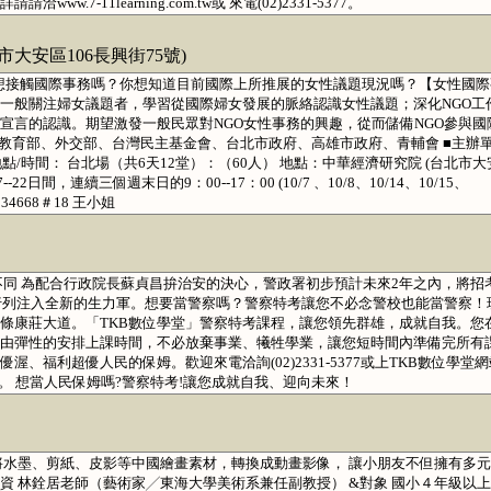
.7-11learning.com.tw或 來電(02)2331-5377。
大安區106長興街75號)
 你想接觸國際事務嗎？你想知道目前國際上所推展的女性議題現況嗎？【女性國際
一般關注婦女議題者，學習從國際婦女發展的脈絡認識女性議題；深化NGO工
宣言的認識。期望激發一般民眾對NGO女性事務的興趣，從而儲備NGO參與國
、教育部、外交部、台灣民主基金會、台北市政府、高雄市政府、青輔會 ■主辦
點/時間： 台北場（共6天12堂）：（60人） 地點：中華經濟研究院 (台北市大
--22日間，連續三個週末日的9：00--17：00 (10/7 、10/8、10/14、10/15、
334668＃18 王小姐
不同 為配合行政院長蘇貞昌拚治安的決心，警政署初步預計未來2年之內，將招
察行列注入全新的生力軍。想要當警察嗎？警察特考讓您不必念警校也能當警察！
條康莊大道。「TKB數位學堂」警察特考課程，讓您領先群雄，成就自我。您
由彈性的安排上課時間，不必放棄事業、犧牲學業，讓您短時間內準備完所有
、福利超優人民的保姆。歡迎來電洽詢(02)2331-5377或上TKB數位學堂網
w查詢相關資訊。 想當人民保姆嗎?警察特考!讓您成就自我、迎向未來！
將水墨、剪紙、皮影等中國繪畫素材，轉換成動畫影像， 讓小朋友不但擁有多
資 林銓居老師（藝術家╱東海大學美術系兼任副教授） &對象 國小４年級以