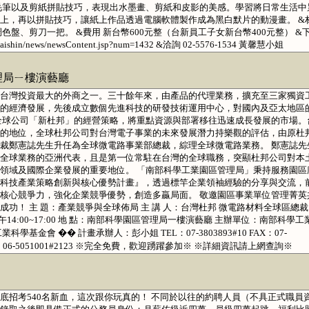
用毛筆以及剪紙拼貼技巧，表現出水墨畫、剪紙和皮影的美感。學習將日常生活中
上，再以拼貼技巧，讓紙上作品透過電腦軟體製作成為黑白默片的動漫畫。 &
盤、剪刀一把。 &費用 新台幣600元整（台新員工子女新台幣400元整） &
taishin/news/newsContent.jsp?num=1432 &洽詢 02-5576-1534 黃馨慧小姐
局ㄧ樓演藝廳
台灣投資最大的外商之一。三十餘年來，由產品的代理業務，擴充至三家獨資
的經濟發展，先後成立數個先進科技的研發技術運用中心，對國內及亞太地區
全球公司「新杜邦」的經營策略，將重點資源與部署移往迅速成長發展的市場。
的地位，全球杜邦公司對台灣電子事業的未來發展潛力持樂觀的評估，由原杜
裁鄭憲誌先生升任為全球微電路事業部總裁，綜理全球微電路業務。 鄭憲誌先
全球業務的亞洲代表，且是第一位常駐在台灣的全球職務，突顯杜邦公司對本
領域及國際企業發展的重要地位。 「南部科學工業園區管理局」秉持服務園區
科技產業策略創新與核心優勢計畫』，透過標竿企業領袖經驗的分享與交流，
核心競爭力，強化企業競爭優勢，創造多贏局面。 敬邀園區事業單位管理菁英
功！ 主 題：產業競爭與全球佈局 主 講 人：台灣杜邦 微電路材料全球區總裁
下午14:00~17:00 地 點：南部科學園區管理局一樓演藝廳 主辦單位：南部科學工
基金會 �� 計畫承辦人：彭小姐 TEL：07-3803893#10 FAX：07-
L：06-5051001#2123 ※完全免費，歡迎踴躍參加※ ※詳細資訊請上網查詢※
底招考540名新血，這次跟你玩真的！ 不同於以往的約聘人員（不具正式職員