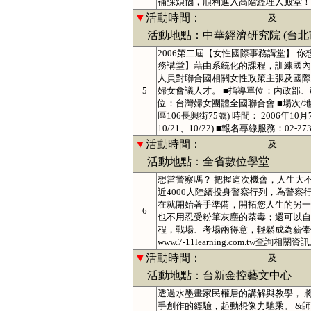
補課煩惱，順利進入高階經理人殿堂！詳請請洽www
▼
活動時間：
及
活動地點：中華經濟研究院 (台北市
2006第二屆【女性國際事務講堂】
務講堂】藉由系統化的課程，訓練國內
人員對聯合國相關女性政策主張及國際
5
婦女會議人才。 ■指導單位：內政部
位：台灣婦女團體全國聯合會 ■場次/地
區106長興街75號) 時間： 2006年10月7
10/21、10/22) ■報名專線服務：02-27
▼
活動時間：
及
活動地點：全省數位學堂
想當警察嗎？ 把握這次機會，人生大
近4000人陸續投身警察行列，為警
在就開始著手準備，開拓您人生的另一
6
也不用忍受粉筆灰塵的荼毒；還可以自
程，戰場、考場兩得意，輕鬆成為薪俸優渥
www.7-11learning.com.t
▼
活動時間：
及
活動地點：台新金控藝文中心
透過水墨畫家民權居的講解與教學， 
手創作的經驗，起動想像力馳乘。 &師