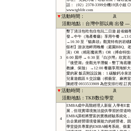
話：（02）2378-3399分機19洪
www.tgblife.com
▼
活動時間：
及
活動地點：台灣中部以南 出發 ---
墾丁清涼包吃包住包玩二日遊 超省錢專案 
發→中午（海產餐廳）享用午餐 →13
→16:30 至『貓鼻頭』觀賞特有的岩礁
假村】游泳池畔用晚餐（庭園BBQ、老板
演）OR（精彩魔術秀）OR（搏命特技表
3
6:00 晨呼 → 6:30 至『白沙灣』欣
『後壁湖』坐觀光半潛艇－墾丁海底珊瑚礁
教練、保險） →12:00 餐廳享用海鮮大
愛的家 飯店附設設施： 1.碳酸鈣冷泉游泳池 
兒童遊戲區 9.交誼廳（棋藝室、麻將
陳經理 0933533909 為您安排行程 訂房專
▼
活動時間：
及
活動地點：TKB数位學堂
EMBA成中高階經理人新寵 入學有
展，但現實環境無法提供學習的管道時
EMBA課程將豐富的實務經驗系統化
4
合企業經營環境發展能力的經營者。因
學堂提供專業的EMBA輔考系統、個