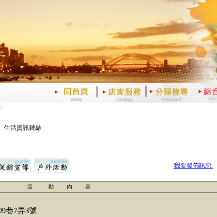
、生活資訊鏈結
我要發佈訊息
活 動 內 容
9巷7弄3號