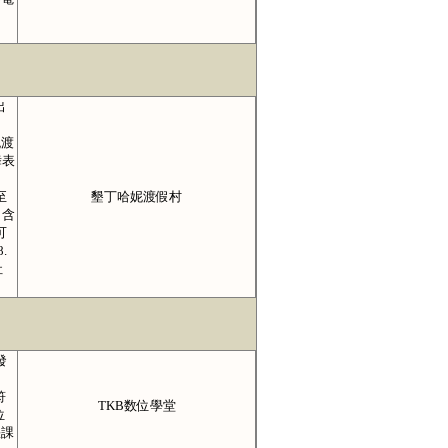
出
妮渡
舞表
至
墾丁哈妮渡假村
（含
可
.
社
發
符
TKB数位學堂
位
缺課