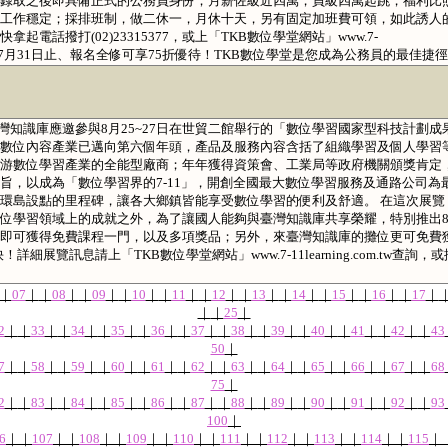
錄取之後即具備正式的公務員身份；月薪佐級近四萬，員級四萬起跳，福利比
工作穩定；採排班制，做二休一，月休十天，另有固定加班費可領，如此誘人
電話撥打(02)23315377，或上「TKB數位學堂網站」www.7-
；即日起至7月31日止、報名全修可享75折優待！TKB數位學堂是您成為公務員的最佳捷
 臺灣知識庫應邀參與8月25~27日在世貿二館舉行的「數位學習國家型科技計劃成
數位內容產業已邁向第六個年頭，產品及服務內容含括了組織學習及個人學習
游數位學習產業的全能型廠商；年年獲得資策會、工業局等政府機關頒獎肯定
旨，以成為「數位學習界的7-11」，開創全國最大數位學習服務及通路公司為
」環島設點的里程碑，讓各大鄉鎮皆能享受數位學習的便利及舒適。 在這次展覽
位學習領域上的成就之外，為了讓國人能夠與臺灣知識庫共享榮耀，特別推出8
即可獲得免費課程一門，以及多項獎品；另外，來臺灣知識庫的攤位更可免費
詳細展覽訊息請上「TKB數位學堂網站」www.7-11learning.com.tw查詢，或
｜
07
｜
｜
08
｜
｜
09
｜
｜
10
｜
｜
11
｜
｜
12
｜
｜
13
｜
｜
14
｜
｜
15
｜
｜
16
｜
｜
17
｜
｜
｜
25
｜
2
｜
｜
33
｜
｜
34
｜
｜
35
｜
｜
36
｜
｜
37
｜
｜
38
｜
｜
39
｜
｜
40
｜
｜
41
｜
｜
42
｜
｜
43
50
｜
7
｜
｜
58
｜
｜
59
｜
｜
60
｜
｜
61
｜
｜
62
｜
｜
63
｜
｜
64
｜
｜
65
｜
｜
66
｜
｜
67
｜
｜
68
75
｜
2
｜
｜
83
｜
｜
84
｜
｜
85
｜
｜
86
｜
｜
87
｜
｜
88
｜
｜
89
｜
｜
90
｜
｜
91
｜
｜
92
｜
｜
93
100
｜
6
｜
｜
107
｜
｜
108
｜
｜
109
｜
｜
110
｜
｜
111
｜
｜
112
｜
｜
113
｜
｜
114
｜
｜
115
｜