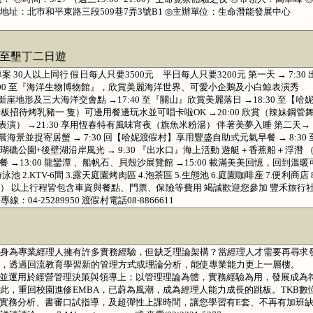
小姐 ◎地址：北巿和平東路三段509巷7弄3號B1 ◎主辦單位：生命潛能發展中心
 至墾丁二日遊
30人以上同行 假日每人只要3500元 平日每人只要3200元 第一天 → 7:30 
:00 至『海洋生物博物館』，欣賞美麗海洋世界、可愛小企鵝及小白鯨表演秀
斷崖地形及三大海洋交會點 →17:40 至『關山』欣賞美麗落日 →18:30 至【哈
招待烤乳豬一 隻）可邊用餐邊玩水並可唱卡啦OK →20:00 欣賞（辣妹鋼管
演） →21:30 享用恆春特有風味宵夜（旗魚米粉湯） 伴著美夢入睡 第二天→
賞清晨海景並捉寄居蟹 → 7:30 回【哈妮渡假村】享用豐盛自助式元氣早餐 → 8:30 
公園+後壁湖沿岸風光 → 9:30 『出水口』海上活動 遊艇＋香蕉船＋浮潛 
餐 →13:00 龍鑾潭 、船帆石、貝殼沙展覽館 →15:00 載滿美美回憶，回到溫暖
2.KTV-6間 3.露天庭園烤肉區 4.泡茶區 5.生態池 6.庭園咖啡座 7.便利商店 8
室） 以上行程皆包含車資與餐點、門票、保險等費用 竭誠歡迎您參加 豐禾旅行
線：04-25289950 渡假村電話08-8866611
E套 身為專業經理人擁有許多實務經驗，但缺乏理論架構？當經理人才需要再尋求
，透過回流教育學習新的管理方式或理論分析，能使專業能力更上一層樓。
，並運用於經營管理決策與領導上；以管理理論為體，實務經驗為用，發展成為
此，重回校園進修EMBA，已蔚為風潮，成為經理人能力成長的跳板。TKB數
案實務分析、書審口試指導，及超彈性上課時間，讓您學習有E套、不再有加班