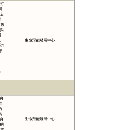
是打
同
氣去
吧
 數
字與
新
上
生命潛能發展中心
探訪
形
光
的
自
的
為
生命潛能發展中心
的
笑的
◎電