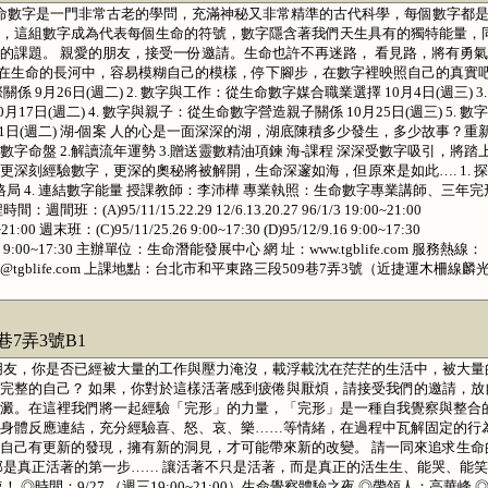
生命數字是一門非常古老的學問，充滿神秘又非常精準的古代科學，每個數字都
，這組數字成為代表每個生命的符號，數字隱含著我們天生具有的獨特能量，
的課題。 親愛的朋友，接受一份邀請。生命也許不再迷路， 看見路，將有勇
： 在生命的長河中，容易模糊自己的模樣，停下腳步，在數字裡映照自己的真實
係 9月26日(週二) 2. 數字與工作：從生命數字媒合職業選擇 10月4日(週三) 3.
7日(週二) 4. 數字與親子：從生命數字營造親子關係 10月25日(週三) 5. 數
1日(週二) 湖-個案 人的心是一面深深的湖，湖底陳積多少發生，多少故事？重
數字命盤 2.解讀流年運勢 3.贈送靈數精油項鍊 海-課程 深深受數字吸引，將踏
深刻經驗數字，更深的奧秘將被解開，生命深邃如海，但原來是如此…. 1. 
生命格局 4. 連結數字能量 授課教師：李沛樺 專業執照：生命數字專業講師、三年完
)95/11/15.22.29 12/6.13.20.27 96/1/3 19:00~21:00
00~21:00 週末班：(C)95/11/25.26 9:00~17:30 (D)95/12/9.16 9:00~17:30
6/3/10.11 9:00~17:30 主辦單位：生命潛能發展中心 網 址：www.tgblife.com 服務熱線：
il：vian@tgblife.com 上課地點：台北市和平東路三段509巷7弄3號（近捷運木柵線麟
7弄3號B1
朋友，你是否已經被大量的工作與壓力淹沒，載浮載沈在茫茫的生活中，被大量
完整的自己？ 如果，你對於這樣活著感到疲倦與厭煩，請接受我們的邀請，放
澱。在這裡我們將一起經驗「完形」的力量，「完形」是一種自我覺察與整合
身體反應連結，充分經驗喜、怒、哀、樂……等情緒，在過程中瓦解固定的行
自己有更新的發現，擁有新的洞見，才可能帶來新的改變。 請一同來追求生命
那是真正活著的第一步…… 讓活著不只是活著，而是真正的活生生、能哭、能
◎時間：9/27 （週三19:00~21:00）生命覺察體驗之夜 ◎帶領人：高華峰 