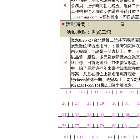
格）招募，本次考試將由考選部舉辦，
9
公務員，上班時間朝九晚五、週休二日
工作機會從天而降，你還在等待什麼？快拿起
11learning.com.tw預約報名
▼
活動時間：
及
活動地點：世貿二館
邀您8/25~27台北世貿二館共享榮耀
展暨數位學習應用展」；臺灣知識庫在
兩大範疇，可說是一間囊括上、中、下
以品質、服務、多元及創新做為企業宗
10
終目標。日前更達成「TKB數位學堂
中，除了展示這些年來臺灣知識庫在數
專案；凡是在攤位上報名優惠課程者，
得cheers雜誌一期，送完為止，要A要快！
(02)2331-5551分機211陳小姐洽詢。
｜
01
｜
｜
02
｜
｜
03
｜
｜
04
｜
｜
05
｜
｜
06
｜
｜
26
｜
｜
27
｜
｜
28
｜
｜
29
｜
｜
30
｜
｜
31
｜
｜
3
｜
51
｜
｜
52
｜
｜
53
｜
｜
54
｜
｜
55
｜
｜
56
｜
｜
5
｜
76
｜
｜
77
｜
｜
78
｜
｜
79
｜
｜
80
｜
｜
81
｜
｜
8
｜
101
｜
｜
102
｜
｜
103
｜
｜
104
｜
｜
105
｜
｜
10