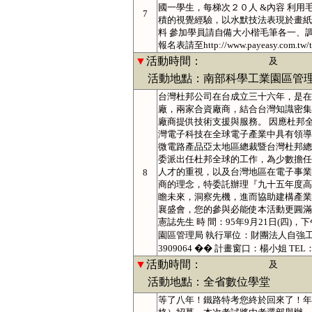
國一學生，每梯次２０人 &內容 利
7
積的視覺經驗，以水默技法表現於畫紙
料 參加學員請自備大小楷毛筆各一、調色
報名表請至http://www.payeasy.com.tw/
▼
活動時間：
及
活動地點：南部科學工業園區管理
台灣杜邦公司在台成立三十六年，是在
廠，兩家合資廠商，結合台灣知識密集
廠商提供技術支援與服務。 因應杜邦
灣電子科技在全球電子產業中具有領導
微電路產品亞太地區總裁暨台灣杜邦總
委派出任杜邦全球的工作，為少數擔任
人才的重視，以及台灣地區在電子事業
8
商的理念，特委託辦理『九十五年度高
瞻未來，洞察先機，進而協助建構產業
襄盛會，您的參與必能使本活動更圓滿成
憲誌先生 時 間：95年9月21日(四)，
園區管理局 執行單位：財團法人自強工業科學
3909064 �� 計畫窗口：楊小姐 TE
▼
活動時間：
及
活動地點：全省數位學堂
等了八年！鐵路特考您終於回來了！年