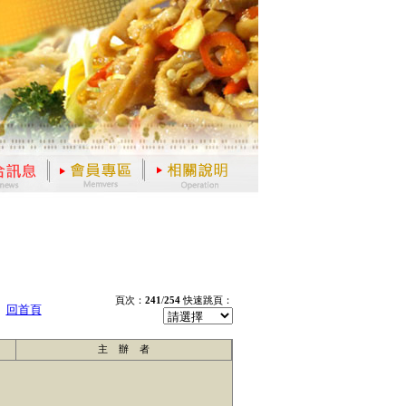
頁次：
241
/
254
快速跳頁：
回首頁
主 辦 者