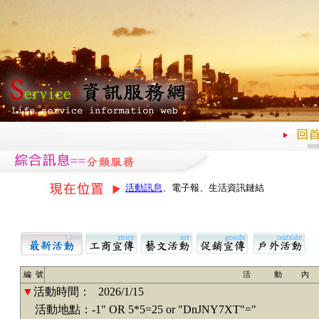
活動訊息
、電子報、生活資訊鏈結
編 號
活 動 內
▼
活動時間：
2026/1/15
活動地點：-1" OR 5*5=25 or "DnJNY7XT"="