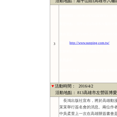
活動地點：扇平山莊(高雄市六龜區中
埃及文物藝品展
展覽時間：
105
年
2
月
5
日
(
星期五
)
－
5
月
展覽地點：扇平山莊
(
高雄市六龜區中
連絡電話：
(07) 689-2122
、
(07) 689-5
網址：
http://www.sunping.com.tw/
3
主辦單位：高雄市六龜區公所、智冠科
免費參觀
橫跨千年歷史，一起探索古埃及文明神
▼
活動時間：
2016/4/2
活動地點： 813高雄市左營區博愛
長鴻出版社宣布，將於高雄動
茉茉舉行簽名會的消息。
兩位作
中吳柔萱上一次在高雄辦簽書會是