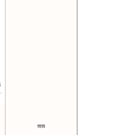
熾
…
悄悄