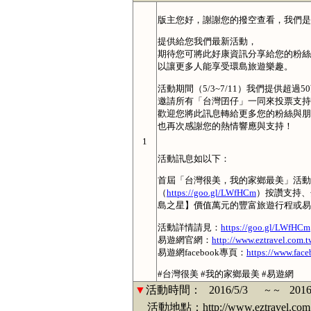
版主您好，謝謝您的撥空查看，我們是
提供給您我們最新活動，
期待您可將此好康資訊分享給您的粉絲
以讓更多人能享受環島旅遊樂趣。
活動期間（5/3~7/11）我們提供超過
邀請所有「台灣囝仔」一同來投票支持
歡迎您將此訊息轉給更多您的粉絲與朋
也再次感謝您的熱情響應與支持！
1
活動訊息如以下：
首屆「台灣很美，我的家鄉最美」活動
（
https://goo.gl/LWfHCm
）按讚支持、
島之星】價值萬元的豐富旅遊行程或易遊
活動詳情請見：
https://goo.gl/LWfHCm
易遊網官網：
http://www.eztravel.com.t
易遊網facebook專頁：
https://www.face
#台灣很美 #我的家鄉最美 #易遊網
▼
活動時間：
2016/5/3
2016
～～
活動地點：http://www.eztravel.com.tw/