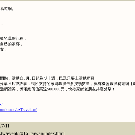
易遊網。
，
50萬的環島行程，
自己的家鄉，
友，
開跑，活動自5月3日起為期十週，民眾只要上活動網頁
分享照片或故事，讓所支持的家鄉獲得最多按讚數量，就有機會贏得易遊網【
網禮券，獎項總價值高達500,000元，快揪家鄉老朋友共襄盛舉！
w/
book.com/ezTravel.tw/
/7/11
event/2016_taiwan/index.html