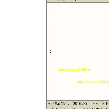
版主您好，謝謝您的撥空查看，我們是
提供給您我們最新活動，
期待您可將此好康資訊分享給您的粉絲
以讓更多人能享受環島旅遊樂趣。
活動期間（5/3~7/11）我們提供超過
邀請所有「台灣囝仔」一同來投票支持
歡迎您將此訊息轉給更多您的粉絲與朋
也再次感謝您的熱情響應與支持！
2
活動訊息如以下：
首屆「台灣很美，我的家鄉最美」活動
（
https://goo.gl/LWfHCm
）按讚支持、
島之星】價值萬元的豐富旅遊行程或易遊
活動詳情請見：
https://goo.gl/LWfHCm
易遊網官網：
http://www.eztravel.com.t
易遊網facebook專頁：
https://www.face
#台灣很美 #我的家鄉最美 #易遊網
▼
活動時間：
2016/2/5
2016
～～