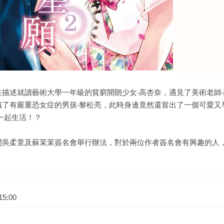
在描述就讀藝術大學一年級的貧窮開朗少女‧高杏奈，遇見了美術老師‧
識了有嚴重恐女症的男孩‧黎松亮，此時身邊竟然還冒出了一個可愛又
一起生活！？
開
吳柔萱及
蘇茉茉簽名會舉行辦法，對於兩位作者簽名會有興趣的人
5:00