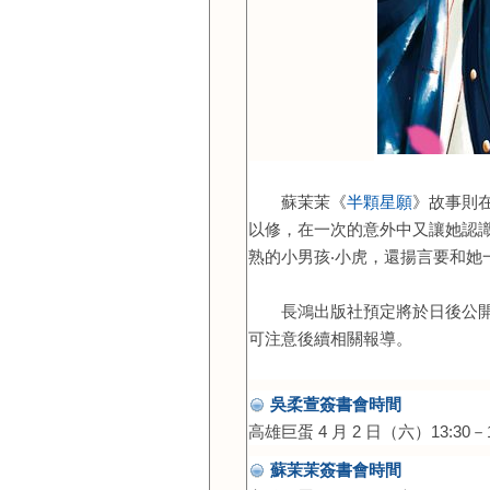
蘇茉茉《
半顆星願
》
故事則
以修，在一次的意外中又讓她認
熟的小男孩‧小虎，還揚言要和她
長鴻出版社預定將於日後公
可注意後續相關報導。
吳柔萱簽書會時間
高雄巨蛋 4 月 2 日（六）13:30－1
蘇茉茉簽書會時間