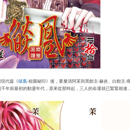
繼
現代篇《
燄凰
-校園秘印》後，要釐清阿茉與黑館主‧赫炎、白館主‧
到千年前最初的動盪年代，原來從那時起，三人的命運就已緊緊相連