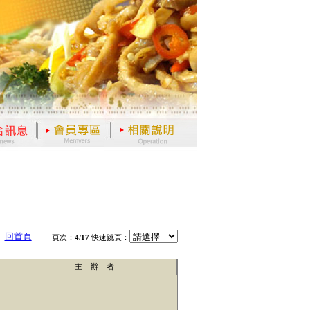
回首頁
頁次：
4
/
17
快速跳頁：
主 辦 者