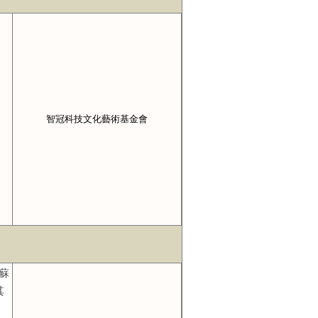
智冠科技文化藝術基金會
 蘇
其