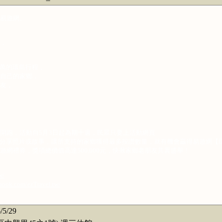
易遊網。
，
50萬的環島行程，
自己的家鄉，
友，
開跑，活動自5月3日起為期十週，民眾只要上活動網頁
分享照片或故事，讓所支持的家鄉獲得最多按讚數量，就有機會贏得易遊網【
網禮券，獎項總價值高達500,000元，快揪家鄉老朋友共襄盛舉！
w/
book.com/ezTravel.tw/
/5/29