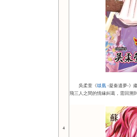
吳柔萱
《
燄凰
-凝秦遺夢-
》
飛三人之間的情緣糾葛，需回溯
4