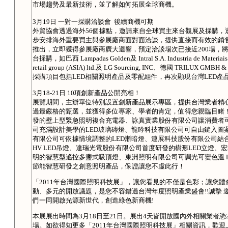
市場趨勢及最新技術，並了解如何拓展全球商機。
3月19日 一對一採購洽談會 後續商機可期
外貿協會透過海外56個據點，邀請來自全球買主來台觀展及採購，
步安排海外重要買主與參展廠商面對面洽談，提供直接而有效的銷
推出，立即獲得參展廠商廣大迴響，預定洽談場次已接近200場，
台採購，如巴西 Lampadas Golden及 Intral S.A. Industria de Materiais
retail group (ASIA) ltd.及 LG Sourcing, INC、德國 TRILU
採購項目包括LED相關照明產品及零配組件，再次顯現台灣LED產
3月18-21日 10項創新產品公開亮相！
展覽期間，主辦單位特別設置創新產品展示專區，提供台灣業者精
過最嚴格的甄選，並獲得多位專家、學者的肯定，值得您親臨目睹！
發的壁上型緊急照明複合充電器、詠真實業股份有限公司讓消費者
司充滿設計美學的LED玻璃磚燈、龍吟科技有限公司可自由鍵入圖案及文字的
有限公司可依據情境調整的LED漸暗燈、連展科技股份有限公司結合
HV LED吊燈、達瑞光電股份有限公司首度研發的樹形LED立燈
明的智慧型遙控多盞式吸頂燈、東洲照明有限公司可調光可變色溫 
節能智慧研發之創意照明產品，保證讓您不虛此行！
「2011年台灣國際照明科技展」，讓您看見的不僅是色彩；讓您
動、多元的開放議題，是您不容錯過台灣年度照明產業盛會!!誠摯 邀
們一同開啟光源新世代，創造綠色新商機!
本展展出時間為3月18日至21日。展出4天皆開放國內外相關業者
場。如欲得知更多「2011年台灣國際照明科技展」相關資訊，歡迎