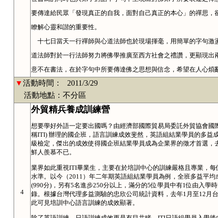
要傳達給民眾「發現真正的自我，面對自己真正的本心」的禪思，
瞭解心靈和諧的重要性。
十七日當天一行禪師與心道
法師也於現場揮毫，用簡單的字句激
道法師對於一行法師努力將佛學推廣至西方社會之禮讚，更顯現出
意不在書法，在於字句中所要傳達佛之思想與信念，希望在人心煩
▼
活動時間：
2011/3/29
活動地點：不分區
外貿精兵養成訓練營
想要學好外語一定要出國嗎？由經濟部國際貿易局委託外貿協會國際企業人才培訓中心 (
稱ITI) 辦理的國企班，語言訓練成效斐然，英語組結業學員的多益
級檢定，傑出的成效使得國企班結業學員成為企業界的徵才首選，去
鮮人羨慕不已。
業界如此重視ITI畢業生，主要在於培訓中心的訓練嚴格且專業，
水準。以今（2011）年二年期英語組結業學員為例，全班多益平均成績
(990分)，另有5名進步250分以上，滿分的5位學員中有1位由入學時
4
錄。根據台灣代理多益測驗的忠欣公司統計資料，去年1月至12月台
此可見培訓中心語言訓練的成效顯著。
除了英語訓練，日語訓練成效更是有目共睹。ITI日語組學員入學