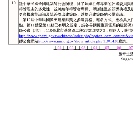
10
託中華民國全國建築師公會辦理，除了延續往年專業的評選委員與
得獎理由的多元性，並將編印得獎者專輯、舉辦隆重的頒獎典禮及
更多機會能認識及親近傑出建築師，以提升建築師的公眾意識。
第12屆中華民國傑出建築師獎之參選資格、報名方式、應檢具文件
點、第11點至第13點已有明文規定，請各界踴躍推薦優秀的建築
師公會（地址：110臺北市基隆路二段51號13樓之3，聯絡人：陶怡
http://www.cpami.gov.tw/chinese/index.php?option=com_content&v
師公會網站
http://www.naa.org.tw/show_article.php?ID=1438
查詢。
｜
01
｜
｜
02
｜
｜
03
｜
｜
04
｜
｜
05
｜
｜
06
｜
｜
07
雅奇生活網
Sugges