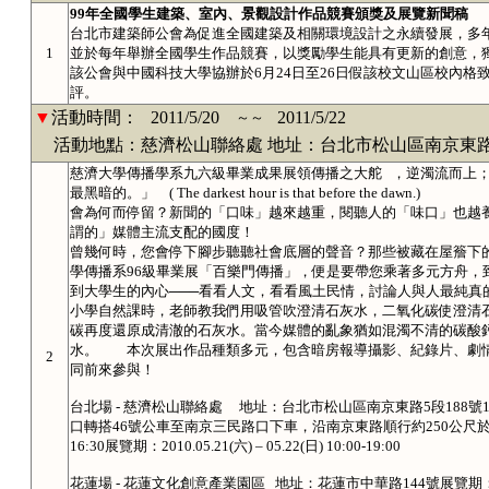
99年全國學生建築、室內、景觀設計作品競賽頒獎及展覽新聞稿
台北市建築師公會為促進全國建築及相關環境設計之永續發展，多
1
並於每年舉辦全國學生作品競賽，以獎勵學生能具有更新的創意，
該公會與中國科技大學協辦於6月24日至26日假該校文山區校內
評。
▼
活動時間：
2011/5/20
2011/5/22
～～
活動地點：慈濟松山聯絡處 地址：台北市松山區南京東路5段
慈濟大學傳播學系九六級畢業成果展領傳播之大舵 ，逆濁流而上；
最黑暗的。」 ( The darkest hour is that before
會為何而停留？新聞的「口味」越來越重，閱聽人的「味口」也越
謂的」媒體主流支配的國度！
曾幾何時，您會停下腳步聽聽社會底層的聲音？那些被藏在屋簷下
學傳播系96級畢業展「百樂門傳播」，便是要帶您乘著多元方舟，
到大學生的內心───看看人文，看看風土民情，討論人與人最純真
小學自然課時，老師教我們用吸管吹澄清石灰水，二氧化碳使澄清
碳再度還原成清澈的石灰水。當今媒體的亂象猶如混濁不清的碳酸鈣
水。 本次展出作品種類多元，包含暗房報導攝影、紀錄片、劇
2
同前來參與！
台北場 - 慈濟松山聯絡處 地址：台北市松山區南京東路5段188
口轉搭46號公車至南京三民路口下車，沿南京東路順行約250公尺於右側。記者
16:30展覽期：2010.05.21(六) – 05.22(日) 10:00-19:00
花蓮場 - 花蓮文化創意產業園區 地址：花蓮市中華路144號展覽期：2010.06.03