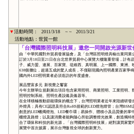
▼
活動時間：
2011/3/18
2011/3/21
～～
活動地點：世貿一館
「台灣國際照明科技展」邀您一同開啟光源新世
由「中華民國對外貿易發展協會」及「台灣區照明燈具輸出業同業
訂於3月18日至21日在台北世界貿易中心展覽大樓隆重登場，計
子、威力盟、連展、百家寶、堤維西、真明麗、上一國際、東洲、映
638個攤位，超過五成的驚人成長，不僅顯現國內照明產業百家爭
國內外LED照明業者必須造訪的年度盛會。
展品豐富多元 新視覺之饗宴
今年主辦單位規劃展出項目包含家用照明、商業照明、工業照明、辦
照明控制系統、照明生產設備及儀器等。
在全球積極推動節能環保的概念下，台灣照明業者近年來陸續研發出
外燈具；具有CE認證及符合RoHS規範的LED燈泡燈管；台灣BS
創意的LED蠟燭燈泡、LED餐巾環；易操作、體積小及品質優的掌
櫃燈及路燈；以及讓消費者能夠隨心所欲調整燈光效果，創造獨特
合了環保和科技的新光源，「台灣國際照明科技展」絕對讓買家驚
展覽中首次披露，展示台灣傲視全球的創新實力。