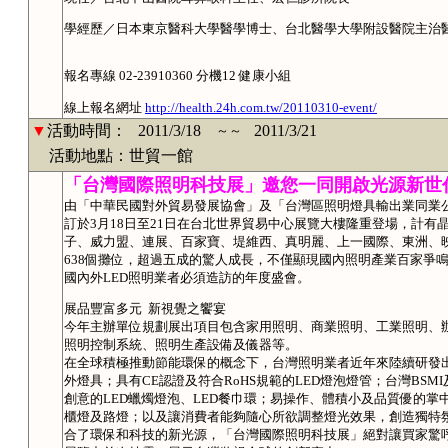
學經歷／日本東京醫科大學醫學博士、台北醫學大學附設醫院主治
報名專線 02-23910360 分機12 健康小組
線上報名網址
http://health.24h.com.tw/20110310-event/
▼
活動時間：
2011/3/18
2011/3/21
～～
活動地點：世貿一館
「台灣國際照明科技展」邀您一同開啟光源新世
由「中華民國對外貿易發展協會」及「台灣區照明燈具輸出業同業
訂於3月18日至21日在台北世界貿易中心展覽大樓隆重登場，計
子、威力盟、連展、百家寶、堤維西、真明麗、上一國際、東洲、映
638個攤位，超過五成的驚人成長，不僅顯現國內照明產業百家爭
國內外LED照明業者必須造訪的年度盛會。
展品豐富多元 新視覺之饗宴
今年主辦單位規劃展出項目包含家用照明、商業照明、工業照明、辦
照明控制系統、照明生產設備及儀器等。
在全球積極推動節能環保的概念下，台灣照明業者近年來陸續研發出
外燈具；具有CE認證及符合RoHS規範的LED燈泡燈管；台灣BS
創意的LED蠟燭燈泡、LED餐巾環；易操作、體積小及品質優的掌
櫃燈及路燈；以及讓消費者能夠隨心所欲調整燈光效果，創造獨特
合了環保和科技的新光源，「台灣國際照明科技展」絕對讓買家驚