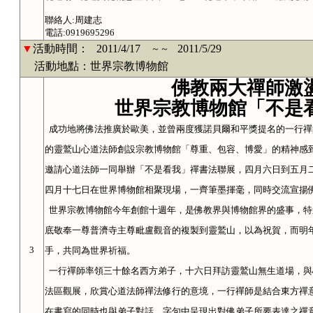
聯絡人:周建志
電話:0919695296
▼
活動時間：
2011/4/17
2011/5/29
～～
活動地點：世界宗教博物館
佛教兩大禪師激
世界宗教博物館「不是
成功地將佛法推廣於歐美，並曾兩度獲諾貝爾和平獎提名的一行禪
的靈鷲山心道法師創設宗教博物館「尊重、包容、博愛」的精神感
邀請心道法師一同舉辦「不是看我」禪書法聯展，
四月六日
到五月
四月十七日在世界博物館相聚現場，一齊筆墨揮毫，
同時交流宣揚
世界宗教博物館今年創館十週年，是佛教界與博物館界的盛事，特
底敬奉一尊普濟寺主尊毗盧觀音的複製到靈鷲山，以為祝賀，而明
3
手，共同為世界祈福。
一行禪師率領三十餘名西方弟子，十六日拜訪靈鷲山無生道場，與
法區觀展，欣賞心道法師禪法修行的意境，
一行禪師是結合東方禪
在書寫的同時也與弟子對話，字句中呈現出對佛弟子所要表達之禪