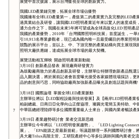
展覽中首次披露，展示台灣傲視全球的創新實力。
我國LED產業鏈完整，拓展全球市場佔優勢
我國擁有全球LED產量第一，產值第二的產業實力及完整的LED產
過異業結合及研發，讓我國LED照明產業近年來以驚人的速度成長
通力合作之下，我國在未來5年將可望成為全球高值化LED 照明產
我國的產業優勢，2010年「台灣國際照明科技展」首度誕生，一
引10,913名專業參觀者，現已成為國內唯一且最受矚目的專業照明
競豔的展示平台，並以上、中、下游完整的產業結構向買主展現我國
照明大廠供應鏈，達成拓展全球市場的最大契機。
展覽活動相互輝映 開啟照明產業新動能
3月10日 創新產品發表 展現廠商研發實力
為鼓勵廠商致力於產品創新及研發，主辦單位特辦理創新產品甄選活
品入圍決選，將於展前記者會首度曝光接受各家媒體現場採訪，更
品的創意與巧思，同時協助廠商加強新產品曝光及創造話題與商機!
3月18日 國際論壇 掌握全球LED產業脈動
主辦單位將以【LED製程設備與技術發展】及【兩岸LED照明產
柏副總裁、日商日亞化學向山正傑協理、璨圓光電簡玉美特助、中國大
中華區總經理陸錚等多位國際重量級人士來台，與國內業者暢談產業
7
3月19日 產業趨勢研討會 業者交流新思維
主辦單位今年將以「LED照明發展趨勢」、「LED Lighting Con
展」、「EPA能源之星最新規範」等議題辦理一系列國際研討會，
具大廠Trilux高階主管、工研院產經中心等多位講師與國內業者