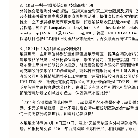
3月19日 一對一採購洽談會 後續商機可期
外貿協會透過海外56個據點，邀請來自全球買主來台觀展及採購，
步安排海外重要買主與參展廠商面對面洽談，提供直接而有效的銷
推出，立即獲得參展廠商廣大迴響，預定洽談場次已接近200場，
台採購，如巴西 Lampadas Golden及 Intral S.A. Industria de Materiais
retail group (ASIA) ltd.及 LG Sourcing, INC、德國 TRILU
採購項目包括LED相關照明產品及零配組件，再次顯現台灣LED產
3月18-21日 10項創新產品公開亮相！
展覽期間，主辦單位特別設置創新產品展示專區，提供台灣業者精
過最嚴格的甄選，並獲得多位專家、學者的肯定，值得您親臨目睹！
發的壁上型緊急照明複合充電器、詠真實業股份有限公司讓消費者
司充滿設計美學的LED玻璃磚燈、龍吟科技有限公司可自由鍵入圖案及文字的
有限公司可依據情境調整的LED漸暗燈、連展科技股份有限公司結合
HV LED吊燈、達瑞光電股份有限公司首度研發的樹形LED立燈
明的智慧型遙控多盞式吸頂燈、東洲照明有限公司可調光可變色溫 
節能智慧研發之創意照明產品，保證讓您不虛此行！
「2011年台灣國際照明科技展」，讓您看見的不僅是色彩；讓您
動、多元的開放議題，是您不容錯過台灣年度照明產業盛會!!誠摯 邀
們一同開啟光源新世代，創造綠色新商機!
本展展出時間為3月18日至21日。展出4天皆開放國內外相關業者
場。如欲得知更多「2011年台灣國際照明科技展」相關資訊，歡迎