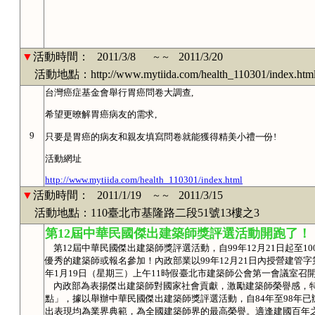
▼
活動時間：
2011/3/8
2011/3/20
～～
活動地點：http://www.mytiida.com/health_110301/index.htm
台灣癌症基金會舉行胃癌問卷大調查,
希望更暸解胃癌病友的需求,
9
只要是胃癌的病友和親友填寫問卷就能獲得精美小禮一份!
活動網址
http://www.mytiida.com/health_110301/index.html
▼
活動時間：
2011/1/19
2011/3/15
～～
活動地點：110臺北市基隆路二段51號13樓之3
第12屆中華民國傑出建築師獎評選活動開跑了！
第12屆中華民國傑出建築師獎評選活動，自99年12月21日起至1
優秀的建築師或報名參加！內政部業以99年12月21日內授營建管字第0
年1月19日（星期三）上午11時假臺北市建築師公會第一會議室召
內政部為表揚傑出建築師對國家社會貢獻，激勵建築師榮譽感，特
點」，據以舉辦中華民國傑出建築師獎評選活動，自84年至98年已
出表現均為業界典範，為全國建築師界的最高榮譽。適逢建國百年之