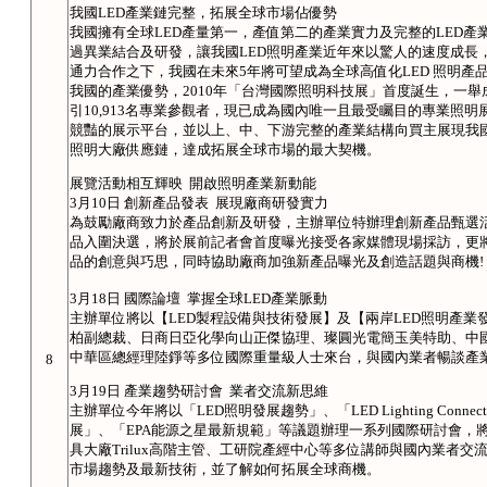
我國LED產業鏈完整，拓展全球市場佔優勢
我國擁有全球LED產量第一，產值第二的產業實力及完整的LED產
過異業結合及研發，讓我國LED照明產業近年來以驚人的速度成長
通力合作之下，我國在未來5年將可望成為全球高值化LED 照明產
我國的產業優勢，2010年「台灣國際照明科技展」首度誕生，一
引10,913名專業參觀者，現已成為國內唯一且最受矚目的專業照明
競豔的展示平台，並以上、中、下游完整的產業結構向買主展現我國
照明大廠供應鏈，達成拓展全球市場的最大契機。
展覽活動相互輝映 開啟照明產業新動能
3月10日 創新產品發表 展現廠商研發實力
為鼓勵廠商致力於產品創新及研發，主辦單位特辦理創新產品甄選活
品入圍決選，將於展前記者會首度曝光接受各家媒體現場採訪，更
品的創意與巧思，同時協助廠商加強新產品曝光及創造話題與商機!
3月18日 國際論壇 掌握全球LED產業脈動
主辦單位將以【LED製程設備與技術發展】及【兩岸LED照明產
柏副總裁、日商日亞化學向山正傑協理、璨圓光電簡玉美特助、中國大
中華區總經理陸錚等多位國際重量級人士來台，與國內業者暢談產業
8
3月19日 產業趨勢研討會 業者交流新思維
主辦單位今年將以「LED照明發展趨勢」、「LED Lighting Con
展」、「EPA能源之星最新規範」等議題辦理一系列國際研討會，
具大廠Trilux高階主管、工研院產經中心等多位講師與國內業者
市場趨勢及最新技術，並了解如何拓展全球商機。