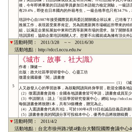
後，今年即將畢業的日語組學員參加日本語能力檢定測驗，一級語言
有29.4%，即使在日本國內的外籍考生，一級合格率也只有34.7%
培訓中心自1987年接受國際貿易局委託開辦國企班以來，已培養了3
推展工作，表現甚受業界肯定。另為因應新興市場崛起所帶來的特
組，以滿足企業拓展如中東和巴西等新興市場的需求。除了開辦長
培訓課程，協助企業培訓相關人才。想要不出國就成為擁有頂尖外語能
▼
活動時間：
2011/3/28
2011/6/30
～～
活動地點：http://rdccl.nccu.edu.tw
《城市．故事．社大識》
作者：陳健一
出版：政大社區學習研發中心、心靈工坊
徵選全國最優「閱」讀書會
────────────────────────────────────
5
人又啟發人心的學習故事，為鼓勵閱讀與終身學習，歡迎全國各地
（2）徵選讀書會資格：全國各地讀書會皆可申請，讀書會成員至少
（3）申請辦法：請上「社區學習研究發展中心」網站 http://rdccl.nc
每個讀書會將致贈1本，共有50個機會，贈完為止。
（4）入選讀書會代表共3位，可於100年4月10日在誠品信義店的
（5）讀書會會員的閱讀分享可投稿本中心，優秀作品將致贈稿費
▼
活動時間：
2011/4/2
活動地點：台北市徐州路2號4樓(台大醫院國際會議中心40