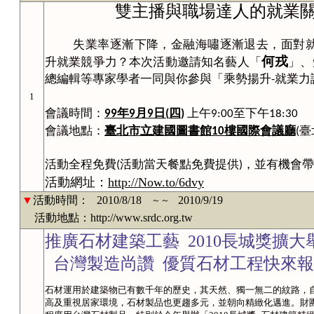
雙主播與職場達人的就業關
失業率逐漸下降，金融海嘯逐漸退去，面對
何戎
升就業競爭力？本次活動邀請知名藝人「
」、
總編輯等專家學者一同與你參與「乘勢揚升
就業力
-
1
會議時間：
年
月
日
四
上午
至下午
99
9
9
(
)
9:00
18:30
會議地點：
臺北市立建國圖書館
樓國際會議廳
臺
10
(
活動全程免費(活動當天餐點免費提供)，並有機會帶
活動網址：
http://Now.to/6dvy
▼
活動時間：
2010/8/18
2010/9/19
～～
活動地點：http://www.srdc.org.tw
推廣石材建築工藝 2010長城獎擴大
台灣製造尚讚 優質石材工程快來報
石材運用於建築物已有數千年的歷史，其天然、獨一無二的紋路，
高及重視居家環境，石材製品也更趨多元，並朝向精緻化邁進。財