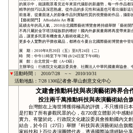
的展示中，能讓觀眾看見近年來當代攝影的新趨勢，每一件作品都
精準的技巧以及深思熟慮。從作品的多元性和涵蓋也可看出攝影這
前進著。從畫面迷人的影像作品到實驗性質的視覺藝術作品，攝影
【藝術開門】 Affordable Art 專案
延續去年的高人氣，2010台北國際藝術博覽會將持續舉辦「藝術
不再只屬於金字塔頂端族群的嗜好！國內外參展畫廊將再度帶來新台幣
品，讓更多民眾有機會進入藝術收藏之列。
更多令人驚艷的平價收藏品，都將在今夏台北國際藝術博覽會中登
展 期：2010年8月20日（五）至8月24日（二）
時 間：中午11時至下午7時 (8/24日至下午6時)
展 館：台北世貿一館（A+D區）
主辦單位：行政院文化建設委員會、社團法人中華民國畫廊協會、
▼
活動時間：
2010/7/28
2010/10/31
～～
活動地點：7/28 1300記者會-華山創意文化中心
文建會推動科技與表演藝術跨界合
投注兩千萬推動科技與表演藝術結合
台灣館在上海世博獲得極高的評價，不只獲得日本
是打動了所有參觀民眾的心，在
度立體影片中感動
720
實力。有鑒於此，行政院文化建設委員會推動國內文創
結合，於今日（
日）舉辦『科技與表演藝術結合旗艦
27
家科技和上百位表演團體代表，透過國際論壇經驗分享