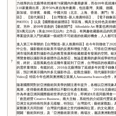
力雄厚的台北藝博依然擁有78家國內外畫廊參展，而在09年底就
110家畫廊出席，其中50%來自海外畫廊，包括臺灣、美國、德
新加坡、菲律賓、泰國、中國大陸（北京、上海、香港、澳門）等
區】、【當代展區】、【台灣製造–新人推薦特區】、【電子錄像區(Ela-Vi
PHOTO）】以及【國際藝術媒體區】等區塊，獨具文化特色及前
度。另外，於09年首創的【藝術開門】 Affordable Art 專
至6萬元以內（美金2000元以內）之作品，有興趣收藏藝術品的
專案提供新入門的藏家一個絕對不可錯過的收藏好機會，人人都可
進入第三年舉辦的【台灣製造–新人推薦特區】在今年則徵收了20
中公告。攝影藝術在歐美市場的反應和增值力驚人，可惜在亞洲地
洲市場與產業對攝影作品的教育推廣和收藏都還有發展的空間。歐洲的「Pari
博覽會都以攝影與多媒體作品為號召，無論是畫廊的參與或學術性
7
視，終於，這股風氣也在這幾年蔓延到了亞洲，台灣地區的收藏群
的需求量增加，有鑑於此，2010台北藝博除了延續多年的電子錄像展區之外
區，預計將展示國內外多元攝影作品，從觀念攝影、現代攝影到當代攝
Video)】特區今年也將與澳洲獨立策展人Antoanetta Ivanov
隨著國際間對於亞洲藝術與美學的關注逐年提升，各種以亞洲現象
風潮，使得藝術產業結構得以不斷衍化產生動能。「2010台北藝術論壇 Art 
作為串連亞洲與國際藝術世界的交流平台，即將於8月底同藝博會一起豋場。
「創意經營 Creative Business」兩大主軸，系統性的介紹
亞洲文化的特殊性與多元樣貌，特別以「台灣當代：藝術家觀點」
家鄭勝天共同剖析「台灣當代藝術之世代移轉與位置」的文化層次
開闢「藝術與科技」及「亞洲藝術新浪潮」兩場次，邀請澳洲動態影像中心執行