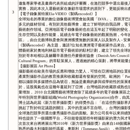
邀集專家學者及畫廊代表所組成的評審團，在激烈競爭中選出最後入
實務，因此本次入選藝術家在兼顧市場需求的原則下，更能反映出
3
【電子錄像展特展Ela-VIDEO《製碼encoded》】
全球知名的專業的數位錄像藝術博覽會如美國「DiVA」、西班牙巴
多元的媒材領域，有別於其他藝博會，建立了鮮明的自我品牌，電
藝術創作領域。亞洲地區電子錄像藝術也在這五年起了明顯的變化
生存空間以及創作能量，延續去年電子錄像藝術的觀展熱潮，今年的Art Ta
區」，由台北藝博執委會與澳洲獲獎無數的策展人以及製作人 - 安東妮塔．伊
《製碼encoded》為主題，邀請7位知名澳洲電子藝術家作品來
體藝術家於奧地利林茲市電子藝術節的駐村計劃，建立了領先全球的實驗機
別於哥本哈根以及赫爾辛基擔任丹麥藝術協會（Danish Arts Council）
Cultural Program」的常駐策展人，透過她的精心策劃，將帶
【攝影展區 Art Photo】
攝影藝術在歐美市場的反應和增值力驚人，可惜在亞洲地區的位置
產業對攝影作品的教育推廣和收藏都還有發展的空間。歐洲的「 Paris Pho
都以攝影與多媒體作品為號召，無論是畫廊的參與或學術性的策展
於，這股風氣也在這幾年蔓延到了亞洲，台灣地區的收藏群成熟也
量增加， 2010 台北國際藝術博覽會除了延續多年的電子錄像展區之外，新
年特別與世界攝影組織(World Photography Organizati
博士認為此屆《新力世界攝影獎》的得獎作品：「在這些對攝影界
挑起了對於特定議題的關注，其中的意涵不言自明。」台灣的攝影
全球激烈競爭所選出優秀攝影作品的面貌。新力公司長年以來持續
時也提供了一個國際平台，不但能發掘那些年輕攝影家的潛力與才
次首次來台將將展出灣2010年《新力世界攝影獎》由來自148個國家
熟悉的義大利攝影師托瑪索．奧斯利（Tommaso Ausili），他同時也