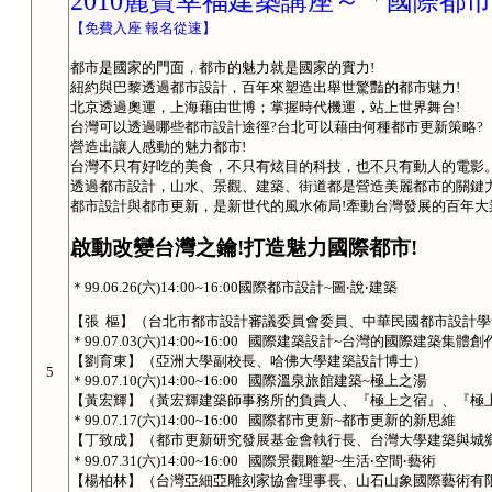
2010
麗寶幸福建築講座～「國際都市
【免費入座 報名從速】
都市是國家的門面，都市的魅力就是國家的實力
!
紐約與巴黎透過都市設計，百年來塑造出舉世驚豔的都市魅力
!
北京透過奧運，上海藉由世博；掌握時代機運，站上世界舞台
!
台灣可以透過哪些都市設計途徑
?
台北可以藉由何種都市更新策略
?
營造出讓人感動的魅力都市
!
台灣不只有好吃的美食，不只有炫目的科技，也不只有動人的電影
透過都市設計，山水、景觀、建築、街道都是營造美麗都市的關鍵
都市設計與都市更新，是新世代的風水佈局
!
牽動台灣發展的百年大
啟動改變台灣之鑰
!
打造魅力國際都市
!
＊
99.06.26(
六
)14:00~16:00
國際都市設計
~
圖
‧
說
‧
建築
【張
樞】（台北市都市設計審議委員會委員、中華民國都市設計學
＊
99.07.03(
六
)14:00~16:00
國際建築設計
~
台灣的國際建築集體創
【劉育東】（亞洲大學副校長、哈佛大學建築設
計
博士）
5
＊
99.07.10(
六
)14:00~16:00
國際溫泉旅館建築
~
極上之湯
【黃宏輝】（黃宏輝建築師事務所的負責人、『極上之宿』、『極
＊
99.07.17(
六
)14:00~16:00
國際都市更新
~
都市更新的新思維
【丁致成】（都市更新研究發展基金會執行長、台灣大學建築與城
＊
99.07.31(
六
)14:00~16:00
國際景觀雕塑
~
生活
‧
空間
‧
藝術
【楊柏林】（台灣亞細亞雕刻家協會理事長、山石山象國際藝術有