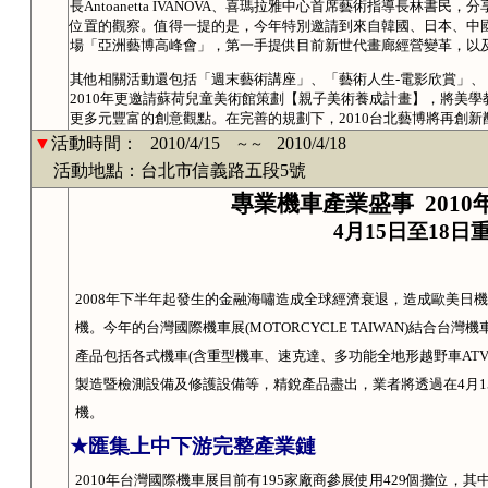
長Antoanetta IVANOVA、喜瑪拉雅中心首席藝術指導長林
位置的觀察。值得一提的是，今年特別邀請到來自韓國、日本、中
場「亞洲藝博高峰會」，第一手提供目前新世代畫廊經營變革，以
其他相關活動還包括「週末藝術講座」、「藝術人生-電影欣賞」
2010年更邀請蘇荷兒童美術館策劃【親子美術養成計畫】，將美
更多元豐富的創意觀點。在完善的規劃下，2010台北藝博將再創新
▼
活動時間：
2010/4/15
2010/4/18
～～
活動地點：台北市信義路五段5號
專業機車產業盛事
2010
4
月
15
日至
18
日
2008
年下半年起發生的金融海嘯造成全球經濟衰退，造成歐美日機
機。今年的台灣國際機車展
(MOTORCYCLE TAIWAN)
結合台灣機
產品包括各式機車
(
含重型機車、速克達、多功能全地形越野車
AT
製造暨檢測設備及修護設備等，精銳產品盡出，業者將透過在
4
月
1
機。
★
匯集上中下游完整產業鏈
2010
年台灣國際機車展目前有
195
家廠商參展使用
429
個攤位，其