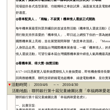
現場提供各式造型新穎、功能獨特之車款試乘，涵蓋速克達及電動
舒適度。
◎
香車配美人，「兩輪」不寂寞！機車情人選拔正式開跑
每年機車展最受到
眾所矚目的首波造勢活動
《機車情人選拔活動》
用行動支持所喜愛的「機車情人」，即日起上網投下你的一票為她
國際機車展上亮相，並在展覽期間舉辦『
創意車衣混搭
』、『
Motor
人身部品走秀。想親臨台灣國際機車展會場，一睹「機車情人」的
情人選拔活動」可望引爆本屆
台灣國際機車展中締造
人氣商機最高
◎
看機車展、得大獎
~
抽獎活動
4/17~18
日憑展覽入場券抽獎聯投入大會抽獎箱，即有機會獲得長榮
回商務艙機票、聯民技研鋰鐵電池超機車、綠捷電動機車、皇欣實
▼
活動時間：
2010/4/6
2010/4/30
～～
活動地點：聯邦銀行第十屆兒童繪圖比賽「幸福媽咪愛老
聯邦銀行第十屆兒童繪圖比賽「幸福媽咪愛老虎U」
一、比賽宗旨:
為慶祝母親節，並表達對母親的孝思與感恩，增進親子間的情感交