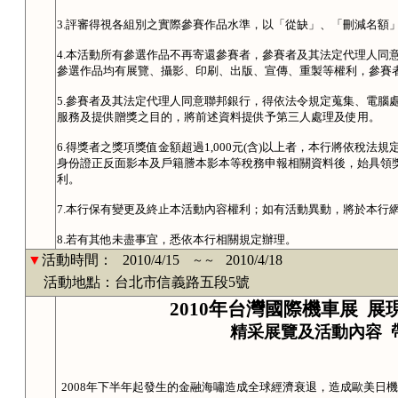
3.評審得視各組別之實際參賽作品水準，以「從缺」、「刪減名額
4.本活動所有參選作品不再寄還參賽者，參賽者及其法定代理人同
參選作品均有展覽、攝影、印刷、出版、宣傳、重製等權利，參賽
5.參賽者及其法定代理人同意聯邦銀行，得依法令規定蒐集、電腦
服務及提供贈獎之目的，將前述資料提供予第三人處理及使用。
6.得獎者之獎項獎值金額超過1,000元(含)以上者，本行將依稅
身份證正反面影本及戶籍謄本影本等稅務申報相關資料後，始具領
利。
7.本行保有變更及終止本活動內容權利；如有活動異動，將於本行網站http:/
8.若有其他未盡事宜，悉依本行相關規定辦理。
▼
活動時間：
2010/4/15
2010/4/18
～～
活動地點：台北市信義路五段5號
2010
年台灣國際機車展
展
精采展覽及活動內容
2008
年下半年起發生的金融海嘯造成全球經濟衰退，造成歐美日機