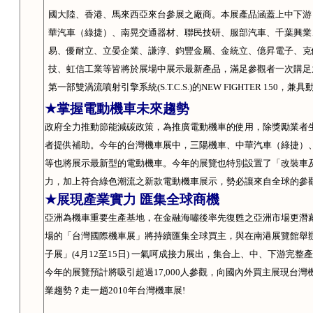
國大陸、香港、馬來西亞來台參展之廠商。本展產品涵蓋上中下游
華汽車（綠捷）、南晃交通器材、聯民技研、服部汽車、千葉興業
易、優耐立、立晏企業、謙淳、鈞豐金屬、金統立、億昇電子、克
技、虹信工業等皆將於展場中展示最新產品，滿足參觀者一次購足
第一部雙渦流噴射引擎系統
(S.T.C.S.)
的
NEW FIGHTER 150
，兼具
★
掌握電動機車未來趨勢
政府全力推動節能減碳政策，為推廣電動機車的使用，除獎勵業者
者提供補助。今年的台灣機車展中，三陽機車、中華汽車（綠捷）
等也將展示最新型的電動機車。今年的展覽也特別設置了「
改裝車
力，加上符合綠色潮流之新款電動機車展示，勢必讓來自全球的參
★
展現產業實力 匯集全球商機
亞洲為機車重要生產基地，在金融海嘯後率先復甦之亞洲市場更潛
場的「台灣國際機車展」將持續匯集全球買主，與在南港展覽館舉
子展」
(4
月
12
至
15
日
)
一氣呵成接力展出，集合上、中、下游完整產
今年的展覽預計將吸引超過
17,000
人參觀，向國內外買主展現台灣
業趨勢？走一趟
2010
年台灣機車展
!