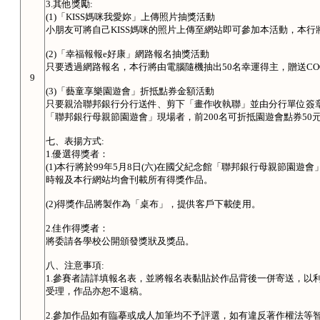
3.其他獎勵:
(1)「KISS媽咪我愛妳」上傳照片抽獎活動
小朋友可將自己KISS媽咪的照片上傳至網站即可參加本活動，本
(2)「幸福報報e好康」網路報名抽獎活動
只要透過網路報名，本行將由電腦隨機抽出50名幸運得主，贈送COOL水
9
(3)「藝童享樂園遊會」折抵點券金額活動
只要親洽聯邦銀行分行送件、剪下「畫作收執聯」並由分行單位簽章
「聯邦銀行母親節園遊會」現場者，前200名可折抵園遊會點券50元(
七、表揚方式:
1.優選得獎者：
(1)本行將於99年5月8日(六)在國父紀念館「聯邦銀行母親節園
時報及本行網站均會刊載所有得獎作品。
(2)得獎作品將製作為「桌布」，提供客戶下載使用。
2.佳作得獎者：
將委請各學校公開頒發獎狀及獎品。
八、注意事項:
1.參賽者請詳填報名表，並將報名表黏貼於作品背後一併寄送，以
受理，作品亦恕不退稿。
2.參加作品如有臨摹或成人加筆均不予評選，如有違反著作權法等