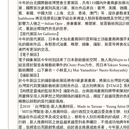
今年的台北國際藝術博覽會主要展區，共有110國內外畫廊參加展出
展，國際首次參展則高達25家。展出作品來自：臺灣、美國、德國
賓、泰國、中國大陸（上海、北京、香港、澳門）等，提供參觀者更多元
bathhouse 將呈現擅長以數字組合來傳達人類與客觀物體及空
影響力人物之一Julian Opie，身兼畫家、雕塑家、裝置藝術與設計
式，重新詮釋我們所見的世界。
【當代展區Art Galleries】
今年的當代展區，日本各大知名畫廊與印度和瑞士頂級畫廊將攜手
化的藝術作品，各類形式油畫、雕塑、錄像、攝影、裝置等將會在
者們有更深的交流。
【電子展區】
電子錄像展區今年特別請來了日本新銳藝術空間，無人島(Mujin-to Pr
組並擅於製造各種藝術事件的Chim↑Pom力作。而日本Takuro Someya
藝術團體，山下麻衣 + 小林直人( Mai Yamashita+ Naoto Kobay
【攝影展區】
於今年新設立的攝影藝術展區將有9家參展畫廊，將展出台灣當代
台灣當代寫實攝影藝術家沈昭良作品，這次則將展出【STAGE】系
【肉體是靈魂的監獄系列】攝影作品。台南德鴻畫廊則將帶來陳宛伶
周慶輝呈現人與夢想之間的關係的攝影作品，捕捉了超越現實的色
種難以歸類的當代攝影風格。
【2010 「台灣製造-新人推薦特區」Made in Taiwan – Young Artist Di
「MIT台灣製造-新人推薦特區」由行政院文化建設委員會主辦、社
無論在作品成交率及成交金額上，都有令人刮目相看的好成績，不
行銷，新人推薦特區之效益越來越受到各界矚目，不僅成功地將年
度，並締造出亮眼銷售成績。由於過去推廣成效卓著，今年新人特區徵