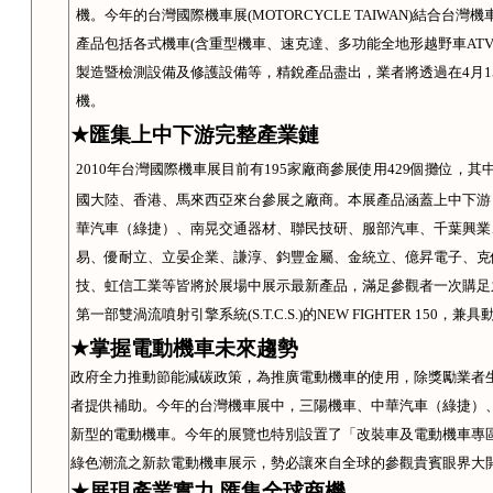
機。今年的台灣國際機車展
(MOTORCYCLE TAIWAN)
結合台灣機
產品包括各式機車
(
含重型機車、速克達、多功能全地形越野車
AT
製造暨檢測設備及修護設備等，精銳產品盡出，業者將透過在
4
月
1
機。
★
匯集上中下游完整產業鏈
2010
年台灣國際機車展目前有
195
家廠商參展使用
429
個攤位，其
國大陸、香港、馬來西亞來台參展之廠商。本展產品涵蓋上中下游
華汽車（綠捷）、南晃交通器材、聯民技研、服部汽車、千葉興業
易、優耐立、立晏企業、謙淳、鈞豐金屬、金統立、億昇電子、克
技、虹信工業等皆將於展場中展示最新產品，滿足參觀者一次購足
第一部雙渦流噴射引擎系統
(S.T.C.S.)
的
NEW FIGHTER 150
，兼具
★
掌握電動機車未來趨勢
政府全力推動節能減碳政策，為推廣電動機車的使用，除獎勵業者
者提供補助。今年的台灣機車展中，三陽機車、中華汽車（綠捷）
新型的電動機車。今年的展覽也特別設置了「
改裝車及電動機車專
綠色潮流之新款電動機車展示，勢必讓來自全球的參觀貴賓眼界大
★
展現產業實力 匯集全球商機