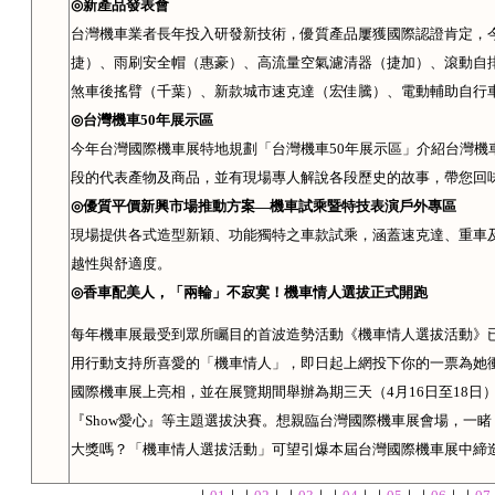
◎
新產品發表會
台灣機車業者長年投入研發新技術，優質產品屢獲國際認證肯定，
捷）、雨刷安全帽（惠豪）、高流量空氣濾清器（捷加）、滾動自
煞車後搖臂（千葉）、新款城市速克達（宏佳騰）、電動輔助自行
◎
台灣機車
50
年展示區
今年台灣國際機車展特地規劃「台灣機車
50
年展示區」介紹台灣機
段的代表產物及商品，並有現場專人解說各段歷史的故事，帶您回
◎
優質平價新興市場推動方案—機車試乘暨特技表演戶外專區
現場提供各式造型新穎、功能獨特之車款試乘，涵蓋速克達、重車
越性與舒適度。
◎
香車配美人，「兩輪」不寂寞！機車情人選拔正式開跑
每年機車展最受到
眾所矚目的首波造勢活動
《機車情人選拔活動》
用行動支持所喜愛的「機車情人」，即日起上網投下你的一票為她
國際機車展上亮相，並在展覽期間舉辦為期三天（
4
月
16
日至
18
日
『
Show
愛心
』等主題選拔決賽。想親臨台灣國際機車展會場，一睹
大獎嗎？
「機車情人選拔活動」可望引爆本屆
台灣國際機車展中締