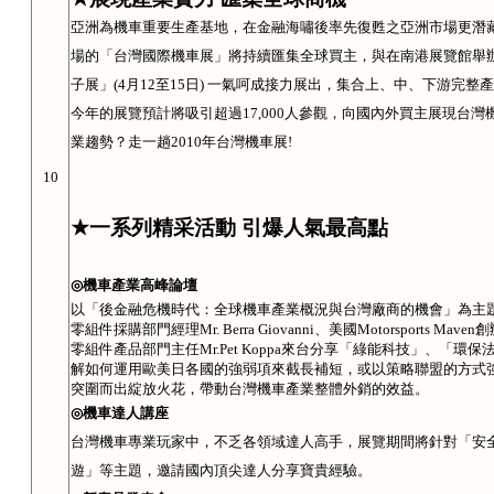
亞洲為機車重要生產基地，在金融海嘯後率先復甦之亞洲市場更潛
場的「台灣國際機車展」將持續匯集全球買主，與在南港展覽館舉
子展」
(4
月
12
至
15
日
)
一氣呵成接力展出，集合上、中、下游完整產
今年的展覽預計將吸引超過
17,000
人參觀，向國內外買主展現台灣
業趨勢？走一趟
2010
年台灣機車展
!
10
★
一系列精采活動 引爆人氣最高點
◎
機車產業高峰論壇
以「後金融危機時代：全球機車產業概況與台灣廠商的機會」為主
零組件採購部門經理
Mr. Berra Giovanni
、美國
Motorsports Maven
創
零組件產品部門主任
Mr.Pet Koppa
來台分享「綠能科技」、「環保
解如何運用歐美日各國的強弱項來截長補短，或以策略聯盟的方式
突圍而出綻放火花，帶動台灣機車產業整體外銷的效益。
◎
機車達人講座
台灣機車專業玩家中，不乏各領域達人高手，展覽期間將針對「安
遊」等主題，邀請國內頂尖達人分享寶貴經驗。