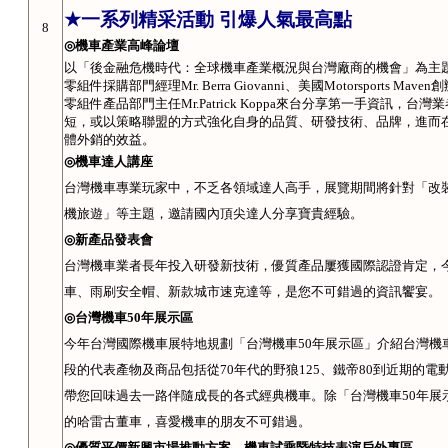
★
一系列精采活動 引爆人氣最高點
8
◎
機車產業高峰論壇
以「後金融危機時代：全球機車產業概況與台灣廠商的機會」為主
零組件採購部門經理
Mr. Berra Giovanni
、美國
Motorsports Maven
創
零組件產品部門主任
Mr.Patrick Koppa
來台分享第一手資訊，台灣業
短，或以策略聯盟的方式強化自身的品質、研發技術、品牌，進而
體外銷的效益。
◎
機車達人講座
台灣機車專業玩家中，不乏各領域達人高手，展覽期間將針對「改
機旅遊」等主題，邀請國內頂尖達人分享寶貴經驗。
◎
新產品發表會
台灣機車業者長年投入研發新技術，優質產品屢獲國際認證肯定，
車、雨刷安全帽、新款城市速克達等，是您不可錯過的資訊饗宴。
◎
台灣機車
50
年展示區
今年台灣國際機車展特地規劃「台灣機車
50
年展示區」介紹台灣機
段的代表產物及商品包括從
70
年代的野狼
125
、鐵帝
80
到近期的電
帶您回味過去一路伴隨成長的各式經典機車。除「台灣機車
50
年展
的哈雷古董車，喜愛機車的朋友不可錯過。
◎
優質平價新興市場推動方案—機車試乘暨特技表演戶外專區