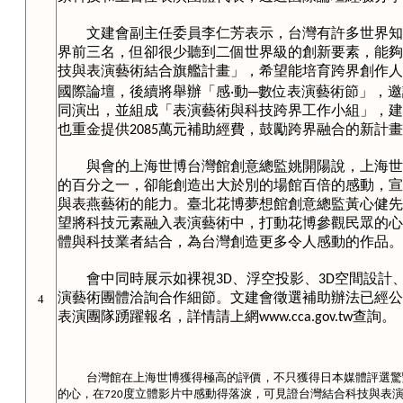
文建會副主任委員李仁芳表示，台灣有許多世界知
界前三名，但卻很少聽到二個世界級的創新要素，能夠
技與表演藝術結合旗艦計畫」，希望能培育跨界創作人
國際論壇，後續將舉辦「感‧動─數位表演藝術節」，
同演出，並組成「表演藝術與科技跨界工作小組」，建
也重金提供
萬元補助經費，鼓勵跨界融合的新計畫
2085
與會的上海世博台灣館創意總監姚開陽說，上海世
的百分之一，卻能創造出大於別的場館百倍的感動，宣
與表燕藝術的能力。臺北花博夢想館創意總監黃心健先
望將科技元素融入表演藝術中，打動花博參觀民眾的心
體與科技業者結合，為台灣創造更多令人感動的作品。
會中同時展示如裸視
、浮空投影、
空間設計
3D
3D
演藝術團體洽詢合作細節。文建會徵選補助辦法已經公
4
表演團隊踴躍報名，詳情請上網
查詢。
www.cca.gov.tw
台灣館在上海世博獲得極高的評價，不只獲得日本媒體評選驚
的心，在
度立體影片中感動得落淚，可見證台灣結合科技與表
720