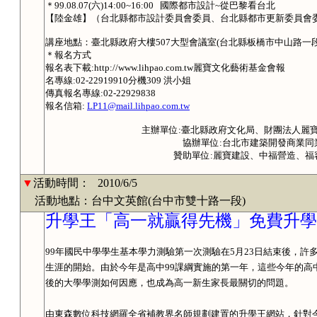
＊
99.08.07(
六
)14:00~16:00
國際都市設計
~
從巴黎看台北
【陸金雄】（台北縣都市設計委員會委員、台北縣都市更新委員會
講座地點：臺北縣政府大樓
507
大型會議室
(
台北縣板橋市中山路一
＊報名方式
報名表下載
:http://www.lihpao.com.tw
麗寶文化藝術基金會報
名專線
:02-22919910
分機
309
洪
小姐
傳真報名專線
:02-22929838
報名信箱
:
LP11@mail.lihpao.com.tw
主辦單位
:
臺北縣政府文化局、財團法人麗
協辦單位
:
台北市建築開發商業同
贊助單位
:
麗寶建設、中福營造、福
▼
活動時間：
2010/6/5
活動地點：台中文英館(台中市雙十路一段)
升學王「高一就贏得先機」免費升學
99
年國民中學學生基本學力測驗第一次測驗在
5
月
23
日
結束後，許
生涯的開始。由於今年是高中
99
課綱實施的第一年，這些今年的高
後的大學學測如何因應，也成為高一新生家長最關切的問題。
由東森數位科技網羅全省補教界名師規劃建置的升學王網站，針對