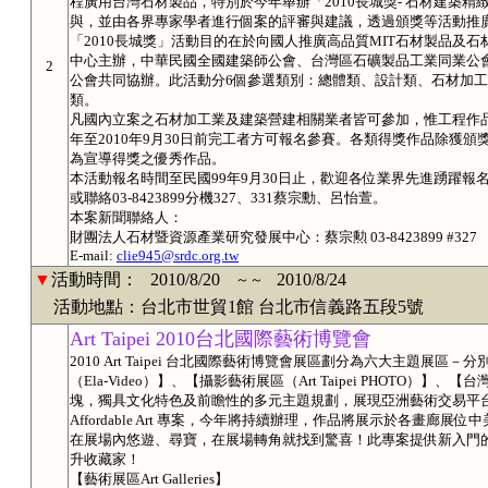
程廣用台灣石材製品，特別於今年舉辦「2010長城獎- 石材建築
與，並由各界專家學者進行個案的評審與建議，透過頒獎等活動推廣
「2010長城獎」活動目的在於向國人推廣高品質MIT石材製品及
中心主辦，中華民國全國建築師公會、台灣區石礦製品工業同業公
2
公會共同協辦。此活動分6個參選類別：總體類、設計類、石材加
類。
凡國內立案之石材加工業及建築營建相關業者皆可參加，惟工程作品
年至2010年9月30日前完工者方可報名參賽。各類得獎作品除獲
為宣導得獎之優秀作品。
本活動報名時間至民國99年9月30日止，歡迎各位業界先進踴躍報
或聯絡03-8423899分機327、331蔡宗勳、呂怡萱。
本案新聞聯絡人：
財團法人石材暨資源產業研究發展中心：蔡宗勲 03-8423899 #327
E-mail:
clie945@srdc.org.tw
▼
活動時間：
2010/8/20
2010/8/24
～～
活動地點：台北市世貿1館 台北市信義路五段5號
Art Taipei 2010台北國際藝術博覽會
2010 Art Taipei 台北國際藝術博覽會展區劃分為六大主題
（Ela-Video）】、【攝影藝術展區（Art Taipei PHOTO
塊，獨具文化特色及前瞻性的多元主題規劃，展現亞洲藝術交易平台
Affordable Art 專案，今年將持續辦理，作品將展示於各畫廊
在展場內悠遊、尋寶，在展場轉角就找到驚喜！此專案提供新入門
升收藏家！
【藝術展區Art Galleries】