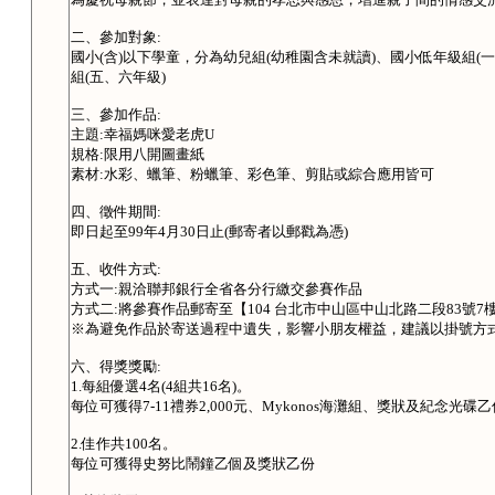
二、參加對象:
國小(含)以下學童，分為幼兒組(幼稚園含未就讀)、國小低年級組(
組(五、六年級)
三、參加作品:
主題:幸福媽咪愛老虎U
規格:限用八開圖畫紙
素材:水彩、蠟筆、粉蠟筆、彩色筆、剪貼或綜合應用皆可
四、徵件期間:
即日起至99年4月30日止(郵寄者以郵戳為憑)
五、收件方式:
方式一:親洽聯邦銀行全省各分行繳交參賽作品
方式二:將參賽作品郵寄至【104 台北市中山區中山北路二段83號7
※為避免作品於寄送過程中遺失，影響小朋友權益，建議以掛號方
六、得獎獎勵:
1.每組優選4名(4組共16名)。
每位可獲得7-11禮券2,000元、Mykonos海灘組、獎狀及紀念光碟乙
2.佳作共100名。
每位可獲得史努比鬧鐘乙個及獎狀乙份