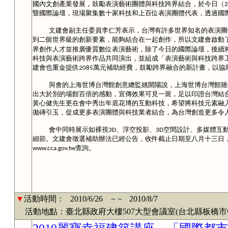
國內文創產業發展，鼓勵表演藝術團體與科技跨界結合，於今日（
2
暨國際論壇，現場聚集數十家科技和上百位表演團體代表，透過國
文建會副主任委員李仁芳表示，台灣有許多世界知名的表演團
到二個世界級的創新要素，能夠結合在一起創作，所以文建會啟動
界創作人才並推廣優質數位表演藝術，除了今日的國際論壇，後續將
科技與表演藝術跨界作品共同演出，並組成「表演藝術與科技跨界
建會也重金提供
萬元補助經費，鼓勵跨界融合的新計畫，以協
2085
與會的上海世博台灣館創意總監姚開陽說，上海世博台灣館雖
出大於別的場館百倍的感動，宣傳效果可見一斑，足以印證台灣結
黃心健先生更在會中秀出年底花博的互動科技，希望將科技元素融
拋磚引玉，促成更多表演團體與科技業者結合，為台灣創造更多令
會中同時展示如裸視
、浮空投影、
空間設計、多媒體互
3D
3D
細節。文建會徵選補助辦法已經公告，收件截止日期至八月十三日
查詢。
www.cca.gov.tw
▼
活動時間：
2010/6/26
2010/8/7
～～
活動地點：臺北縣政府大樓507大型會議室(台北縣板橋市中