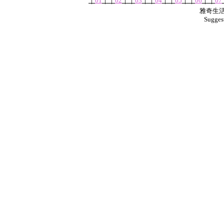
｜
01
｜
｜
02
｜
｜
03
｜
｜
04
｜
｜
05
｜
｜
06
｜
｜
07
雅奇生活網
Sugges