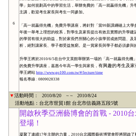
學」如何規劃高中的學習生活，舉辦免費的「高一就贏得先機」升
主講，歡迎考生家長與考生一同參加。
6
「高一就贏得先機」免費升學講座，將針對「當
99
新課綱碰上大學
年後一舉考上理想的校系，對學生及家長提出有效且實際的升學建
的學習有很大的助益，對於家長們所關心的小孩學習成效問題、及
析，絕對讓家長、學子都受益無窮。是一賞家長與學子都必須參與
升學王將於
2010/6/5
在台中文英館舉辦第一場的「高一就贏得先機
有興趣的考生及家
的免費升學講座，嘉惠今年高一學生與家長，
學王網站
http://www.go100.com.tw/#/lecture/time
報名專線 : 0809028338
▼
活動時間：
2010/8/20
2010/8/24
～～
活動地點：台北市世貿1館 台北市信義路五段5號
開啟秋季亞洲藝博會的首戰 - 201
登場！
凝聚了連續17年主辦的力量，2010台北國際藝術博覽會即將開啟