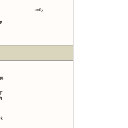
emily
參
傳
下
的
》
未