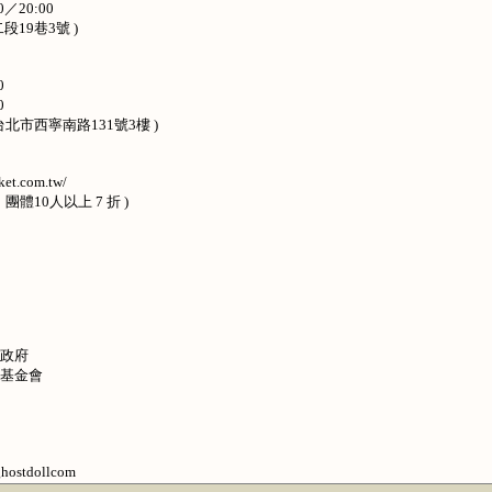
／20:00
19巷3號 )
0
0
(台北市西寧南路131號3樓 )
t.com.tw/
體10人以上 7 折 )
市政府
基金會
hostdollcom