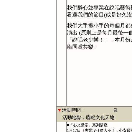
我們醉心並專業在說唱藝術
看過我們的節目(或是好久沒
我們大手攜小手的每個月都
演出 (原則上是每月最後
「說唱老少樂！」，本月份
臨同賞共樂！
▼
活動時間：
及
活動地點：聯經文化天地
■「心光講堂」系列講座
1月17日《失業沒什麼大不了，心安