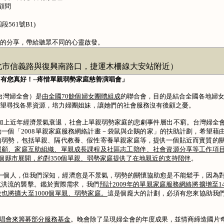
顧問
561號B1)
的分享，帶給聽眾不同的心靈啟發。
市信義路與復興南路口，捷運木柵線大安站附近）
「有您真好！
--
疼惜單親弱勢家庭慈善演唱會」
台灣婦全會）是
由全國
70
餘個婦女團體組成
的聯合會，目的是結合全國各地婦
望尋找各界資源，培力婦團姐妹，讓她們的社會服務沒有後顧之憂。
加上近年經濟景氣衰退，社會上單親弱勢家庭的悲劇事件層出不窮。台灣婦全
動一個「
2008
單親家庭服務網絡計畫－袋鼠與企鵝的家」的扶助計劃，希望藉
的弱勢，包括單親、隔代教養、假性寄養單親家庭等，提供一個貼近而實質的
照顧、家庭互助組織、單親成長課程及社區志工陪伴、社會資源分享等工作項
個縣市展開，約對
350
個單親、弱勢家庭提供了在地親近的支持陪伴
。
一個人，但我們深知，經濟愈是不景氣，弱勢的關懷協助愈是不能鬆手，因為
抗洪流的襲擊。鑑於實際需求，我們
預計
2009
年的單親家庭服務網絡將擴增至
1
象也將擴大至
1000
個單親、弱勢家庭。
這是個龐大的計劃，必須有您來協助我
唱會來籌募部分服務基金
。晚會除了呈現婦全會的年度成果，並情商締造國片