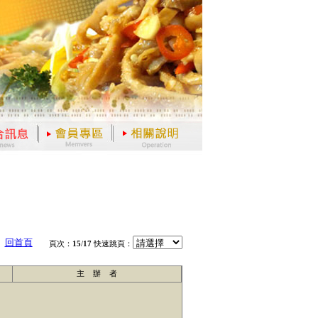
回首頁
頁次：
15
/
17
快速跳頁：
主 辦 者