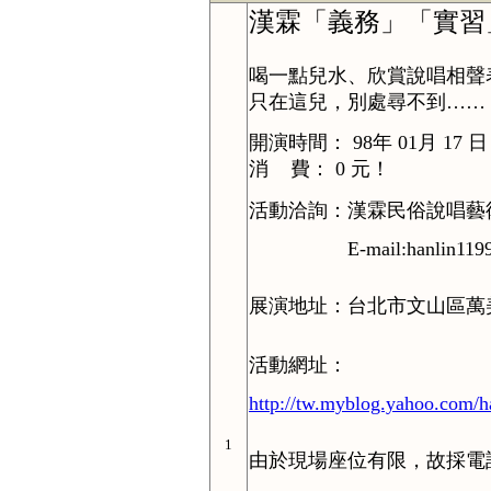
漢霖「義務」「實習
喝一點兒水、欣賞說唱相聲
只在這兒，別處尋不到……
開演時間： 98年 01月 17 日
消 費： 0 元！
活動洽詢：漢霖民俗說唱藝術團．漢
E-mail:hanlin1199@y
展演地址：台北市文山區萬
活動網址：
http://tw.myblog.yahoo.com/
1
由於現場座位有限，故採電