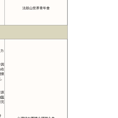
法鼓山世界青年會
女力
會因
由在
關懷
目
。
對原
4
個
們完
奇