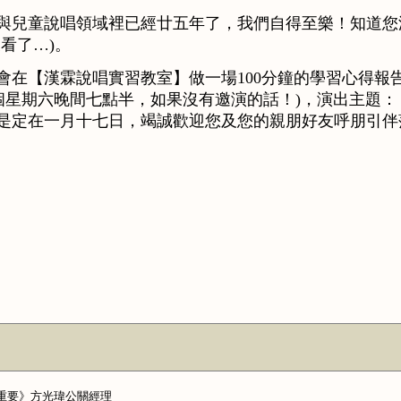
與兒童說唱領域裡已經廿五年了，我們自得至樂！知道您
看了…)。
會在【漢霖說唱實習教室】做一場100分鐘的學習心得報
一個星期六晚間七點半，如果沒有邀演的話！)，演出主題：
是定在一月十七日，竭誠歡迎您及您的親朋好友呼朋引伴
最重要》方光瑋公關經理