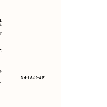
性
拭
劣
做
，
傅
鬼娃株式會社劇團
了