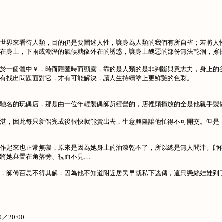
世界來看待人類，目的仍是要闡述人性，讓身為人類的我們有所自省；若將人
在身上，下雨或潮溼的氣候就像外在的誘惑，讓身上醜惡的部份無法乾涸，擦
於一個體中￥，時而隱匿時而顯露，靠的是人類的是非判斷與意志力，身上的
有找出問題面對它，才有可能解決，讓人生持續塗上更鮮艷的色彩。
馳名的玩偶店，那是由一位年輕製偶師所經營的，店裡頭擺放的全是他親手製
湛，因此每只新偶完成後很快就能賣出去，生意興隆讓他忙得不可開交。但是
作起來也正常無礙，原來是因為她身上的油漆乾不了，所以總是無人問津。師
將她棄置在角落旁、視而不見…
，師傅百思不得其解，因為他不知道附近居民早就私下謠傳，這只懸絲娃娃到
0／20:00