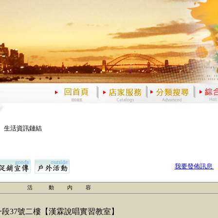
、生活資訊鏈結
我要發佈訊息
活 動 內 容
段37號二樓【漢霖說唱實習教室】