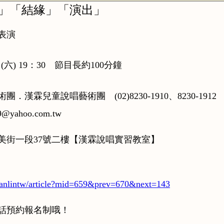
」「結緣」「演出」
表演
 (六) 19：30 節目長約100分鐘
霖兒童說唱藝術團 (02)8230-1910、8230-1912
ahoo.com.tw
美街一段37號二樓【漢霖說唱實習教室】
hanlintw/article?mid=659&prev=670&next=143
話預約報名制哦！