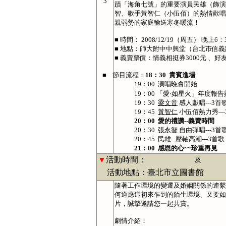
3
蹟「海角七號」的重要演員民雄（飾演
智、歌手黃智仁（小伍佰）的熱情歡唱
親弱勢的家庭輸送寒冬暖流！
■
時間：
2008/12/19
（周五）
晚上
6
：
■
地點：師大附中中興堂（台北市信義
■
義賣票價：情義相挺券
3000
元 、好
■
節目流程：
18
：30
貴賓進場
19：00
演唱晚會開始
19：00 「愛‧如星火」年度報
19：30
梁文音
感人獻唱---3首
19：45
黃智仁
小伍佰熱力秀—
2
0：00
愛的禮讚--義賣時間
20：30
張永智
自由彈唱---3首
20：45
民雄
壓軸高潮---3首歌
21：00
感恩的心~~珍重再見
▼
活動時間：
及
活動地點：臺北市立圖書館
隨著工作環境的變遷及婚姻關係的連繫
何適應這初來乍到的陌生環境、又要如
片，誠摯邀請您一起共賞。
劇情介紹：