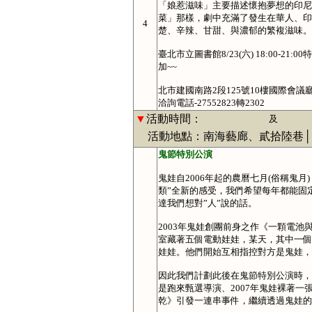
「娘惹滋味」主要描述懷抱夢想的印尼
菜」那樣，劇中充滿了發生在華人、印
4
楚、辛辣、甘甜、與濃郁的繁複滋味。
臺北市立圖書館8/23(六) 18:00
加~~
北市建國南路2段125號10樓國際會議
洽詢電話-27552823轉2302
▼
活動時間：
及
活動地點：南海藝廊、貳拾陸巷│Someb
鬼節特別公演
鬼娃自2006年起的農曆七月(俗稱鬼
類”全新的感受，我們希望每年都能固
達我們想對”人”說的話。
2003年鬼娃創團前身之作《一顆電
室藏著五個電動娃娃，某天，其中一個
娃娃。他們開始互相指控對方是鬼娃，
因此我們計劃此後在鬼節特別公演時，
是跑來甄選導演、2007年鬼娃裸著一
乾》引發一連串事件，繼續透過鬼娃的