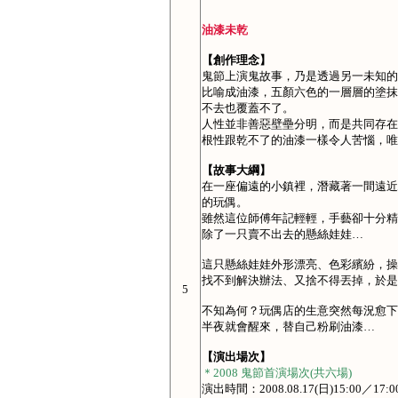
油漆未乾
【創作理念】
鬼節上演鬼故事，乃是透過另一未知的
比喻成油漆，五顏六色的一層層的塗抹
不去也覆蓋不了。
人性並非善惡壁壘分明，而是共同存在
根性跟乾不了的油漆一樣令人苦惱，唯
【故事大綱】
在一座偏遠的小鎮裡，潛藏著一間遠近
的玩偶。
雖然這位師傅年記輕輕，手藝卻十分精
除了一只賣不出去的懸絲娃娃…
這只懸絲娃娃外形漂亮、色彩繽紛，操
找不到解決辦法、又捨不得丟掉，於是
5
不知為何？玩偶店的生意突然每況愈下
半夜就會醒來，替自己粉刷油漆…
【演出場次】
＊2008 鬼節首演場次(共六場)
演出時間：2008.08.17(日)15:00／17:0