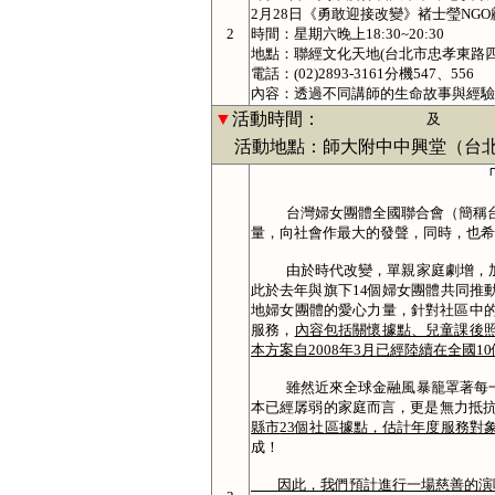
2月28日《勇敢迎接改變》褚士瑩NGO
2
時間：星期六晚上18:30~20:30
地點：聯經文化天地(台北市忠孝東路四段
電話：(02)2893-3161分機547、556
內容：透過不同講師的生命故事與經驗
▼
活動時間：
及
活動地點：師大附中中興堂（台北
台灣婦女團體全國聯合會（簡稱
量，向社會作最大的發聲，同時，也希
由於時代改變，單親家庭劇增，
此於去年與旗下
14
個婦女團體共同推
地婦女團體的愛心力量，
針對社區中
服務
，
內容包括關懷據點、兒童課後
本方案自
2008
年
3
月已經陸續在全國
10
雖然近來全球金融風暴籠罩著每
本已經孱弱的家庭而言，更是無力抵
縣市
23
個社區據點，估計年度服務對
成！
因此，我們預計進行一場慈善的演