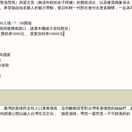
警員勞馬）與梁文音（飾演年輕的友子阿嬤）的贊助演出，以及優質偶像張永
。希望藉由知名藝人的魅力帶動，號召年輕一代對社會付出更多關懷，一起為
30
入場
/
7：00開場
路與復興南路口，捷運木柵線大安站附近）
友贊助券
5000
元 、
貴賓加持券
10000
元
告與感謝
歌
3首歌
歌
，臺灣的新移民女性人口逐漸增長，這些離鄉背景對台灣有著憧憬的姊妹們，
何調適心態以融入台灣生活文化，「娘惹滋味」帶您一窺究竟～不可錯過的好