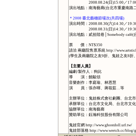
2008.08.24(日)15:00／17:00
演出地點：南海藝廊(台北市重慶南路二段
＊2008 臺北藝穗節場次(共四場)
演出時間：2008.08.30(六)14:30／19:3
2008.08.31(日)14:30／19:3
演出地點：貳拾陸巷│Somebody café
票 價：NT$350
請洽 兩廳院售票系統 http://www.artsticke
(學生及兩廳院之友9折、鬼娃之友8折、團
【主要人員】
編劇/製作人：狗比
導 演：饒駿頌
音樂創作：李庭瑜、林恩慧
演 員：張亦暉、蔣筱茹…等
主辦單位：鬼娃株式會社劇團、台北
承辦單位：台北市文化局、台北市文化
協辦單位：南海藝廊
贊助單位：鈺瀚科技股份有限公司
鬼娃官網 http://www.ghostdoll.url.tw/
鬼娃部落格 http://www.wretch.cc/blog/g