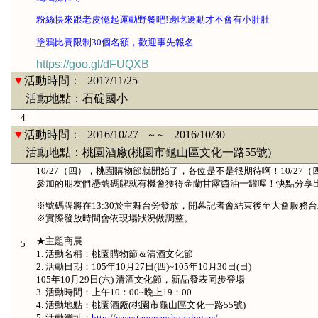
粉絲快來跟老皮憶起運動野餐吧!邊吃邊動才不會有小肚肚
塗鴉比賽限制30個名額，歡迎事先報名
https://goo.gl/dFUQXB
▼
活動時間：
2017/11/25
活動地點：石碇國小
4
▼
活動時間：
2016/10/27
2016/10/30
～～
活動地點：桃園酒廠(桃園市龜山區文化一路55號)
10/27（四），桃園購物節就開始了，各位是不是很期待啊！10/27
參加的朋友們憑號碼牌就有機會獲得金蘭甘露醬油一罐喔！快點分享
※號碼牌將在13:30於主舞台旁發放，開幕記者會結束後至大會服務
※實際發放時間會依現場狀況做調整。
★主題商展
5
1. 活動名稱：桃園購物節＆清酒文化節
2. 活動日期：105年10月27日(四)~105年10月30日(日)
105年10月29日(六) 清酒文化節，新品發表同步登場
3. 活動時間：上午10：00~睌上19：00
4. 活動地點：桃園酒廠(桃園市龜山區文化一路55號)
5. 活動網址：
http://www.taoyuanshopping.tw/