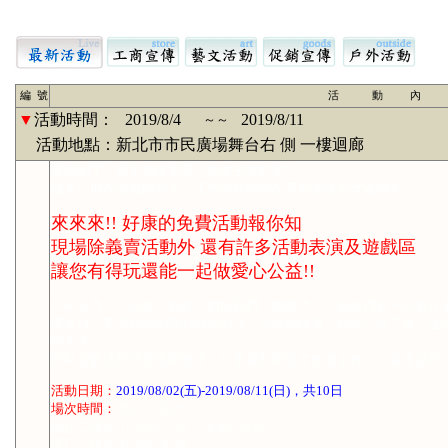
編 號
活 動 內 
▼
活動時間：
2019/8/4
2019/8/11
～～
活動地點：新北市市民廣場舞台右 側 一樓迴廊
暑假到了，卻不知道要帶小朋友去哪好呢?
隨著小朋友慢慢的長大，正愁家裡的物品不知道該怎麼處理嗎?
來來來!! 好康的免費活動報你知
現場除義賣活動外 還有許多活動表演及遊戲區
讓您有得玩還能一起做愛心公益!!
今年８月，「新北兒藝節」的怪獸們，將與大、小朋友們前一同前往
帶著自己充滿回憶的寶貝物品前往，把你的故事（回憶）寫下來，連
到未來～
同時全數活動所得也將贈予「兒童福利聯盟文教基金會」，讓產品得
活動日期：
2019/08/02(五)-2019/08/11(日)，共10日
場次時間：
共計14場次
假日二場次 15:00-17:00、18:00-20:00
平日一場次 18:00-20:00