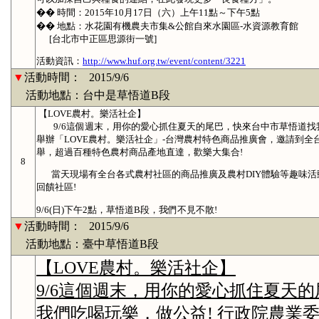
�� 時間：2015年10月17日（六）上午11點～下午5點
�� 地點：水花園有機農夫市集&公館自來水園區-水資源教育館
[台北市中正區思源街一號]
活動資訊：
http://www.huf.org.tw/event/content/3221
▼
活動時間：
2015/9/6
活動地點：台中是草悟道B段
【LOVE農村。樂活社企】
9/6這個週末，用你的愛心抓住夏天的尾巴，快來台中市草悟道找我
舉辦「LOVE農村。樂活社企」-台灣農村特色商品推廣會，邀請到全
舉，超過百種特色農村商品產地直達，歡樂大集合!
8
當天現場有全台各式農村社區的商品推廣及農村DIY體驗等趣味活
回饋社區!
9/6(日)下午2點，草悟道B段，我們不見不散!
▼
活動時間：
2015/9/6
活動地點：臺中草悟道B段
【LOVE農村。樂活社企】
9/6這個週末，用你的愛心抓住夏天
我們吃喝玩樂，做公益! 行政院農業委