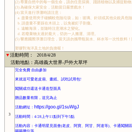
(2) 尊重自然中的每一個生命，請勿任意採摘、踐踏植物以及捕捉動物
(3) 為確保大家安全，活動當日嚴禁戲水！
(4) 當天進行淨灘時請注意：
a. 盡量使用夾子碰觸較危險垃圾，如：玻璃、針頭或其他尖銳具危
b. 請盡量不要踩在木頭上，以免被釘子割傷。
c. 遠離海浪，並隨時注意潮水之變化。
d. 若廢棄物太過於龐大，切勿一人搬運、清理。
(5) 響應國際淨灘日理念，當天請勿攜帶瓶裝水、杯水等一次性飲料
塑膠對海洋及土地的負擔喔！
▼
活動時間：
2018/4/28
活動地點：高雄義大世界-戶外大草坪
完全免費 自由參加
來就送可愛老皮扇、畫紙、試吃試用包!
闖關成功還送卡通造型面具
贈品數量有限，送完為止
https://goo.gl/1suWgJ
活動網址：
3
活動時間：4/28上午11點到下午5點
活動內容：卡通明星見面會(老皮、阿寶、阿甘、阿達等)、卡通闖關
喝喝攤位等