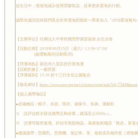
從生活中，慢慢地減少使用塑膠製品，從事更多愛海的行動。
誠摯地邀請您與我們及全世界愛海的朋友一齊來加入『2018愛海無句
【主辦單位】社團法人中華民國荒野保護協會 台北分會
【活動日期】2018年09月15日（週六）13:30~17:00
(如遇颱風則活動取消)
【淨灘地點】新北市八里區挖仔尾海灘
【活動對象】一般民眾
【淨灘報到】13:30 於十三行文化公園集合
【報名網址】
https://www.sow.org.tw/civicrm/event/info?id=7549&rese
【個人攜帶物品】
●必備物品：帽子、水壺、雨衣、健保卡、長褲、運動鞋
※ 請評估飲水狀況攜帶足夠水量，建議至少1000c.c.。
※ 沙灘可能有玻璃、針頭等危險物品，為避免刺傷請「務必」穿著
●建議攜帶：防曬乳、照相機、筆記本、筆、袖套或長袖外套（避免