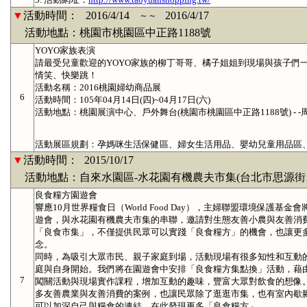
▼
活動時間：
2016/4/14
2016/4/17
～～
活動地點：桃園市桃園區中正路1188號
YOYO家族表演
請最受兒童歡迎的YOYO家族的柳丁哥哥、橘子姐姐到現場與孩子們
情笑、快樂跳！
活動名稱：2016桃園婦幼商品展
6
活動時間：105年04月14日(四)~04月17日(六)
活動地點：桃園展演中心、戶外舞台(桃園市桃園區中正路1188號) - -
活動展區規劃：孕媽咪生活保健區、婦女生活用品、嬰幼兒童用品區
▼
活動時間：
2015/10/17
活動地點：自來水園區-水花園有機農夫市集(台北市思源街1
良食糧方園遊會
響應10月世界糧食日（World Food Day），主婦聯盟環境保護
遊會，與水花園有機農夫市集的串聯，邀請對生態友善小農與友善消
「良食市集」，不僅提供民眾可以實踐「良食糧方」的機會，也讓更
念。
同時，為吸引大眾市民、親子家庭到場，活動現場有很多知性和互動
庭與自身開始。我們將在園遊會中安排「良食糧方集點換」活動，藉
7
闖關活動與現場實作課程，增加互動的趣味，豐富大眾對飲食的想像
多友善農業與友善消費的案例，也讓民眾除了逛逛市集，也有室內歇
可以加深自己與糧食的連結，在此發現更多「良食糧方」。