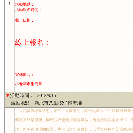
1
活動地點：
新北市市民廣場舞台右側一樓迴廊
活動報名時間：
即日起開始線上報名，每場次正取20組家庭，備取3組家庭，共280組
截止日期：
2019/07/26
＊如單一場次額滿將動態更新關閉該場次，建議民眾改選其他場次。
＊若想要報名參加，但時間無法配合，民眾可將二手愛心物資寄送至
線上報名：
https://docs.google.com/forms/d/e/1FA
fonnaIiS6sL8qEiCXaEbMiTxO1Jw2jOJ2
宣傳影片：
https://www.facebook.com/watch/?v=471309723440099
小老闆市集簡章：
https://drive.google.com/file/d/18BwEh04WmYLZsXegcac9UB50dWISx
▼
活動時間：
2018/9/15
活動地點：新北市八里挖仔尾海灘
我們誠摯地邀請您，跟全世界愛海的朋友一起加入『2018愛海無句
年度不只是淨灘，同時我們也安排海洋攤位，透過活動教案及展示，
洋！而不在現場的民眾，也可以從自身做起，以重複使用的態度向用