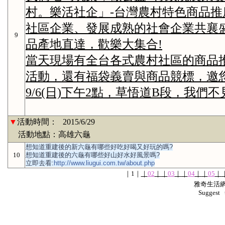
村。樂活社企」-台灣農村特色商品推
社區企業、發展成熟的社會企業共襄
9
品產地直達，歡樂大集合!
當天現場有全台各式農村社區的商品推
活動，還有福袋義賣與商品競標，邀
9/6(日)下午2點，草悟道B段，我們不
▼
活動時間：
2015/6/29
活動地點：高雄六龜
想知道重建後的新六龜有哪些好吃好喝又好玩的嗎?
10
想知道重建後的六龜有哪些好山好水好風景嗎?
立即去看:
http://www.liugui.com.tw/about.php
｜
1
｜
｜
02
｜
｜
03
｜
｜
04
｜
｜
05
｜
雅奇生活網版權
Suggest 